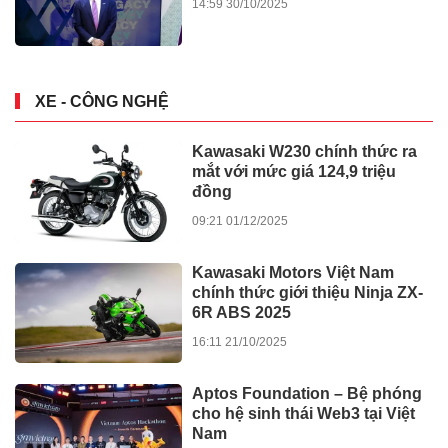
kỷ nguyên số
21:08 14/11/2025
Thuế quan, M&A và Business
Matching: Tâm điểm Hội thảo
HDBank Japan Desk 2025
08:23 01/10/2025
HDBank nhận 3 giải thưởng
lớn tại Diễn đàn Ngân hàng
Bán lẻ Việt Nam 2025
08:23 01/10/2025
VĂN HÓA - DU LỊCH
Bộ phim điện ảnh “ Tây Sơn
thất hổ tưởng “ chính thức khai