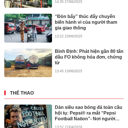
GIÁO DỤC - SỨC KHỎE
Đau thắt lưng suốt 2 năm, đến
iBONE FiSiO mới biết nguyên
nhân
13:22 03/06/2026
Bát nháo xe tự chế chở bệnh
nhân bủa vây bệnh viện lớn ở
TPHCM
10:26 31/05/2026
Sau phẫu thuật cơ xương
khớp, vì sao cần điều trị tâm
thần kinh?
14:37 09/12/2025
Vantive công bố các nghiên