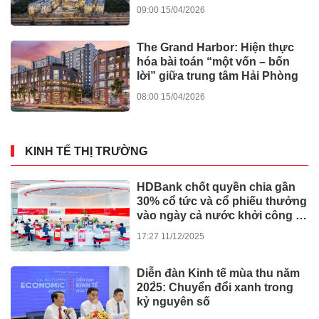
sản khai thác ngay tại lõi trung
tâm Hải Phòng
08:00 03/06/2026
Dự án
Bát nháo xe tự chế chở bệnh
nhân bủa vây bệnh viện lớn ở
TPHCM
10:26
GIÁO DỤC - SỨC
31/05/2026
KHỎE
Đại hội đại biểu bảo vệ quyền
lợi người tiêu dùng thành phố
Hồ Chí Minh nhiệm kỳ I(2026-
2031) thành công tốt đẹp
17:57 30/05/2026
Đời sống
Xem thêm