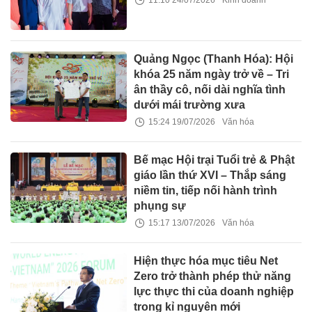
11:10 24/07/2026
Kinh doanh
Quảng Ngọc (Thanh Hóa): Hội
khóa 25 năm ngày trở về – Tri
ân thầy cô, nối dài nghĩa tình
dưới mái trường xưa
15:24 19/07/2026
Văn hóa
Bế mạc Hội trại Tuổi trẻ & Phật
giáo lần thứ XVI – Thắp sáng
niềm tin, tiếp nối hành trình
phụng sự
15:17 13/07/2026
Văn hóa
Hiện thực hóa mục tiêu Net
Zero trở thành phép thử năng
lực thực thi của doanh nghiệp
trong kỉ nguyên mới