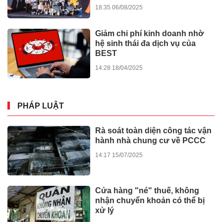
máy
16:58 25/05/2026
Dấu ấn sự kiện “Tỏa sáng
cùng nữ Doanh nhân Sài Gòn”-
Lan tỏa giá trị văn hóa, đồng
hành tinh thần nghị quyết số 80
14:29 19/03/2026
của Chính phủ
Người dân Nghệ An trải
nghiệm văn hóa Tết tại “Chung
vị Tết Việt, gắn kết muôn miền”
22:38 25/01/2026
Triển lãm tranh Đạt Ma về
“Nghệ thuật Thiền – Giao thoa
Văn hóa Á Đông”
07:00 30/11/2025