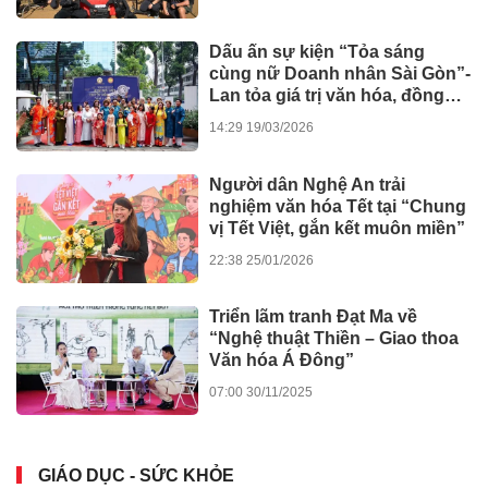
chung, "bỏ quên" vai trò cộng
đồng!
09:32 10/01/2026
BẤT ĐỘNG SẢN
Swiss Eden gây tiếng vang lớn
tại Dot Property Vietnam
Awards 2026
12:17 01/08/2026
Atera Central – Lời giải cho
chuẩn sống của cộng đồng
chuyên gia quốc tế
12:51 24/04/2026
Atera Central: Đón đầu chu kỳ