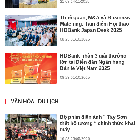
TIN TỨC - SỰ KIỆN
TPHCM tháo gỡ dự án: Không
bắt doanh nghiệp gánh lỗi của
Nhà nước
12:33 05/06/2026
Trung tâm Trọng tài Thương
mại Quốc tế TGAC: Lan tỏa
niềm tin, kiến tạo giá trị nhân
văn
21:53 29/04/2026
Thạc sĩ, Luật sư Trần Thị Kim
Oanh: "Hành lang pháp lý là bệ
phóng cho sự sáng tạo số"
14:46 06/04/2026
TPHCM: Tranh chấp tài sản