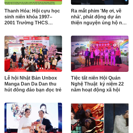
Thanh Hóa: Hội cựu học
Ra mắt phim 'Mẹ ơi, về
sinh niên khóa 1997–
nhà', phát động dự án
2001 Trường THCS
thiện nguyện ủng hộ nạn
Quảng Long: Hành trình
nhân chất độc da cam
trở về của yêu thương và
lòng biết ơn
Lễ hội Nhật Bản Unbox
Tiệc tất niên Hội Quán
Manga Dan Da Dan thu
Nghệ Thuật kỷ niệm 22
hút đông đảo bạn đọc trẻ
năm hoạt động xã hội