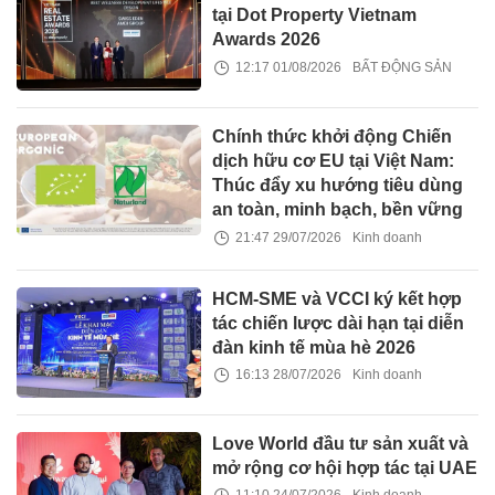
tại Dot Property Vietnam
Awards 2026
12:17 01/08/2026
BẤT ĐỘNG SẢN
Chính thức khởi động Chiến
dịch hữu cơ EU tại Việt Nam:
Thúc đẩy xu hướng tiêu dùng
an toàn, minh bạch, bền vững
21:47 29/07/2026
Kinh doanh
HCM-SME và VCCI ký kết hợp
tác chiến lược dài hạn tại diễn
đàn kinh tế mùa hè 2026
16:13 28/07/2026
Kinh doanh
Love World đầu tư sản xuất và
mở rộng cơ hội hợp tác tại UAE