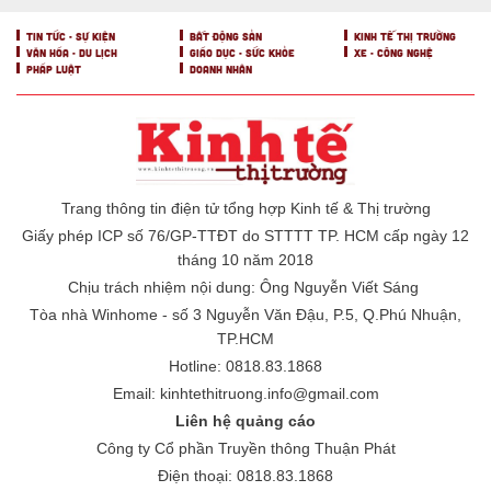
cho hệ sinh thái Web3 tại Việt
Nam
18:35 06/08/2025
Giảm chi phí kinh doanh nhờ
hệ sinh thái đa dịch vụ của
BEST
14:28 18/04/2025
PHÁP LUẬT
Rà soát toàn diện công tác vận
hành nhà chung cư về PCCC
14:17 15/07/2025
Cửa hàng "né" thuế, không
nhận chuyển khoản có thể bị