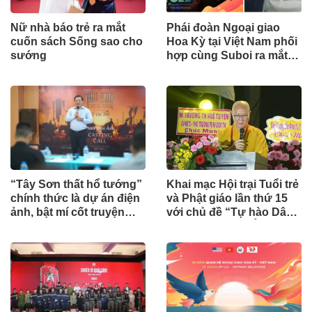
Nữ nhà báo trẻ ra mắt
Phái đoàn Ngoại giao
cuốn sách Sống sao cho
Hoa Kỳ tại Việt Nam phối
sướng
hợp cùng Suboi ra mắt
MV “Never Before”
“Tây Sơn thất hổ tướng”
Khai mạc Hội trại Tuổi trẻ
chính thức là dự án điện
và Phật giáo lần thứ 15
ảnh, bật mí cốt truyện
với chủ đề “Tự hào Dân
trinh thám cung đình
tộc – Tri ân Báo Ân”