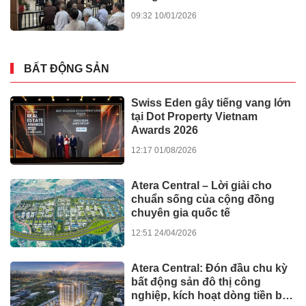
TPHCM tháo gỡ dự án: Không
bắt doanh nghiệp gánh lỗi của
Nhà nước
12:33 05/06/2026
Tin tức - Sự kiện
ATERA CENTRAL ghi dấu ấn
với danh hiệu “Top 10 dự án
nhà ở thương mại tiềm năng
nhất Việt Nam”
12:17 04/06/2026
Dự án
Đau thắt lưng suốt 2 năm, đến
iBONE FiSiO mới biết nguyên
nhân
13:22
GIÁO DỤC - SỨC
03/06/2026
KHỎE
Nhà đầu tư săn tìm bất động