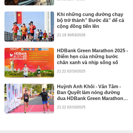
cứu khoa học và cải tiến mới
14:59 30/10/2025
XE - CÔNG NGHỆ
Kawasaki W230 chính thức ra
mắt với mức giá 124,9 triệu
đồng
09:21 01/12/2025
Kawasaki Motors Việt Nam
chính thức giới thiệu Ninja ZX-
6R ABS 2025
16:11 21/10/2025
Aptos Foundation – Bệ phóng