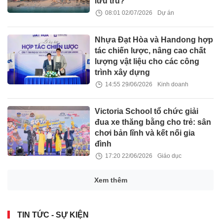
lưu trú?
08:01 02/07/2026
Dự án
Nhựa Đạt Hòa và Handong hợp
tác chiến lược, nâng cao chất
lượng vật liệu cho các công
trình xây dựng
14:55 29/06/2026
Kinh doanh
Victoria School tổ chức giải
đua xe thăng bằng cho trẻ: sân
chơi bản lĩnh và kết nối gia
đình
17:20 22/06/2026
Giáo dục
Alan Walker bắt tay cùng
STING Energy® thổi hồn cho
giai điệu của Giải đua xe Công
thức 1®