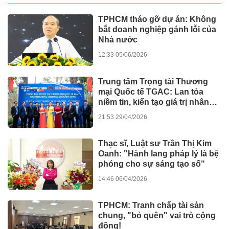
15:51 22/06/2026
Kinh doanh
Disneyland Japan Hay
Universal Osaka? Gợi Ý Điểm
Đến Giải Trí Hấp Dẫn Nhất Khi
Du Lịch Nhật Bản
15:30 22/06/2026
Du lịch
Người trẻ định hình lại thói
quen hưởng thụ kì nghỉ và
những cuộc vui
18:02 15/06/2026
Kinh doanh
PHD Health Sciences: Cột mốc
15 năm đầy thăng hoa tại
Vietbaby 2026
09:00 09/06/2026
Kinh doanh