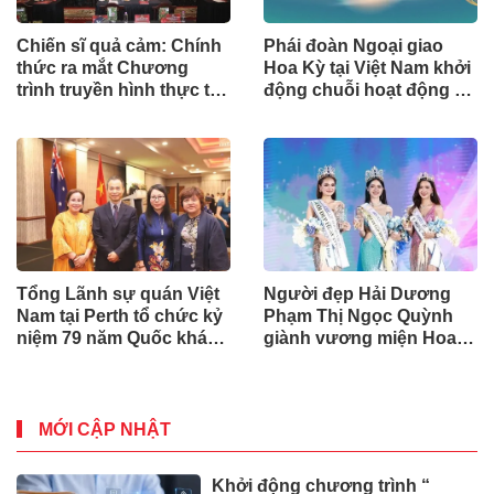
Chiến sĩ quả cảm: Chính
Phái đoàn Ngoại giao
thức ra mắt Chương
Hoa Kỳ tại Việt Nam khởi
trình truyền hình thực tế
động chuỗi hoạt động kỷ
nhập vai hành động đầu
niệm 30 năm quan hệ
tiên được đầu tư hoành
Hoa Kỳ - Việt Nam
tráng, mãn nhãn
Tổng Lãnh sự quán Việt
Người đẹp Hải Dương
Nam tại Perth tổ chức kỷ
Phạm Thị Ngọc Quỳnh
niệm 79 năm Quốc khánh
giành vương miện Hoa
nước CHXHCN Việt Nam
hậu Du lịch Việt Nam
2024
MỚI CẬP NHẬT
Khởi động chương trình “