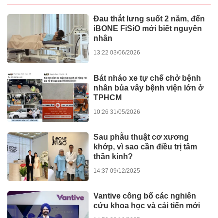
bất động sản đô thị công
nghiệp, kích hoạt dòng tiền bền
vững
09:00 15/04/2026
The Grand Harbor: Hiện thực
hóa bài toán “một vốn – bốn
lời” giữa trung tâm Hải Phòng
08:00 15/04/2026
KINH TẾ THỊ TRƯỜNG
HDBank chốt quyền chia gần
30% cổ tức và cổ phiếu thưởng
vào ngày cả nước khởi công -
khánh thành 245 dự án lớn
17:27 11/12/2025
Diễn đàn Kinh tế mùa thu năm
202̀5: Chuyển đổi xanh trong