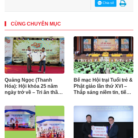
Chia sẻ
CÙNG CHUYÊN MỤC
Quảng Ngọc (Thanh
Bế mạc Hội trại Tuổi trẻ &
Hóa): Hội khóa 25 năm
Phật giáo lần thứ XVI –
ngày trở về – Tri ân thầy
Thắp sáng niềm tin, tiếp
cô, nối dài nghĩa tình
nối hành trình phụng sự
dưới mái trường xưa