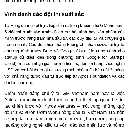
định hình tương lai số của đất nước.
Vinh danh các đội thi xuất sắc
Tại vòng chung kết trực tiếp diễn ra trong khuôn khổ GM Vietnam, 
5 đội thi xuất sắc nhất
 đã có cơ hội trình bày sản phẩm của 
mình trước hàng trăm nhà đầu tư, các quỹ đầu tư và chuyên gia 
trong ngành. Các đội chiến thắng không chỉ nhận được tài trợ từ 
chương trình Aptos Build và Google Cloud (tín dụng dành cho 
startup đủ điều kiện trong chương trình Google for Startups 
Cloud), mà còn nhận giải thưởng tiền mặt lên tới hàng chục nghìn 
USD và cơ hội tham gia chương trình phát triển kéo dài 3 tháng, 
với khả năng được đầu tư trực tiếp từ Aptos Foundation và các 
đối tác toàn cầu.
Điểm nhấn đáng chú ý tại GM Vietnam năm nay là việc
Aptos Foundation chính thức công bố thiết lập quan hệ đối
tác chiến lược với Kyros Ventures – một trong những quỹ
đầu tư và vườn ươm Web3 hàng đầu tại Việt Nam. Hai bên
sẽ hợp tác dài hạn trong nhiều lĩnh vực, bao gồm: cung cấp
hạ tầng công nghệ, đầu tư vốn, đào tạo nhân lực và hỗ trợ