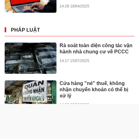
14:28 18/04/2025
PHÁP LUẬT
Rà soát toàn diện công tác vận
hành nhà chung cư về PCCC
14:17 15/07/2025
Cửa hàng "né" thuế, không
nhận chuyển khoản có thể bị
xử lý
14:35 27/06/2025
“Đòn bẩy” thúc đẩy chuyển
biến hành vi của người tham
gia giao thông