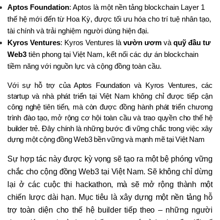
Aptos Foundation
: Aptos là một nền tảng blockchain Layer 1 
thế hệ mới đến từ Hoa Kỳ, được tối ưu hóa cho trí tuệ nhân tạo, 
tài chính và trải nghiệm người dùng hiện đại.
Kyros Ventures
: Kyros Ventures là 
vườn ươm
 và 
quỹ đầu tư 
Web3
 tiên phong tại Việt Nam, kết nối các dự án blockchain 
tiềm năng với nguồn lực và cộng đồng toàn cầu.
Với sự hỗ trợ của Aptos Foundation và Kyros Ventures, các 
startup và nhà phát triển tại Việt Nam không chỉ được tiếp cận 
công nghệ tiên tiến, mà còn được đồng hành phát triển chương 
trình đào tạo, mở rộng cơ hội toàn cầu và trao quyền cho thế hệ 
builder trẻ. Đây chính là những bước đi vững chắc trong việc xây 
dựng một cộng đồng Web3 bền vững và mạnh mẽ tại Việt Nam
Sự hợp tác này được kỳ vọng sẽ tạo ra một bệ phóng vững
chắc cho cộng đồng Web3 tại Việt Nam. Sẽ không chỉ dừng
lại ở các cuộc thi hackathon, mà sẽ mở rộng thành một
chiến lược dài hạn. Mục tiêu là xây dựng một nền tảng hỗ
trợ toàn diện cho thế hệ builder tiếp theo – những người