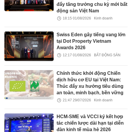
đẩy tăng trưởng chu kỳ mới bất
động sản Việt Nam
18:15 01/08/2026
Kinh doanh
Swiss Eden gây tiếng vang lớn
tại Dot Property Vietnam
Awards 2026
12:17 01/08/2026
BẤT ĐỘNG SẢN
Chính thức khởi động Chiến
dịch hữu cơ EU tại Việt Nam:
Thúc đẩy xu hướng tiêu dùng
an toàn, minh bạch, bền vững
21:47 29/07/2026
Kinh doanh
HCM-SME và VCCI ký kết hợp
tác chiến lược dài hạn tại diễn
đàn kinh tế mùa hè 2026