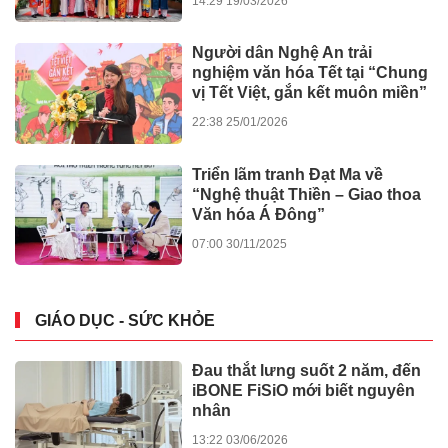
14:29 19/03/2026
của Chính phủ
Người dân Nghệ An trải
nghiệm văn hóa Tết tại “Chung
vị Tết Việt, gắn kết muôn miền”
22:38 25/01/2026
Triển lãm tranh Đạt Ma về
“Nghệ thuật Thiền – Giao thoa
Văn hóa Á Đông”
07:00 30/11/2025
GIÁO DỤC - SỨC KHỎE
Đau thắt lưng suốt 2 năm, đến
iBONE FiSiO mới biết nguyên
nhân
13:22 03/06/2026