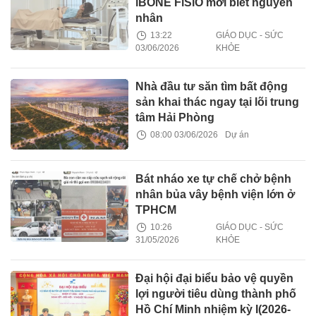
iBONE FiSiO mới biết nguyên
nhân
13:22
GIÁO DỤC - SỨC
03/06/2026
KHỎE
Nhà đầu tư săn tìm bất động
sản khai thác ngay tại lõi trung
tâm Hải Phòng
08:00 03/06/2026
Dự án
Bát nháo xe tự chế chở bệnh
nhân bủa vây bệnh viện lớn ở
TPHCM
10:26
GIÁO DỤC - SỨC
31/05/2026
KHỎE
Đại hội đại biểu bảo vệ quyền
lợi người tiêu dùng thành phố
Hồ Chí Minh nhiệm kỳ I(2026-