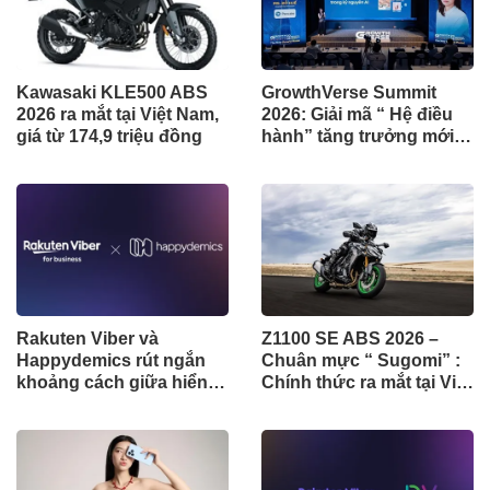
Kawasaki KLE500 ABS
GrowthVerse Summit
2026 ra mắt tại Việt Nam,
2026: Giải mã “ Hệ điều
giá từ 174,9 triệu đồng
hành” tăng trưởng mới
cho Doanh nghiệp Việt
Rakuten Viber và
Z1100 SE ABS 2026 –
Happydemics rút ngắn
Chuân mực “ Sugomi” :
khoảng cách giữa hiển
Chính thức ra mắt tại Việt
thị quảng cáo và nhận
Nam với mức giá 409
thức người dùng
triệu