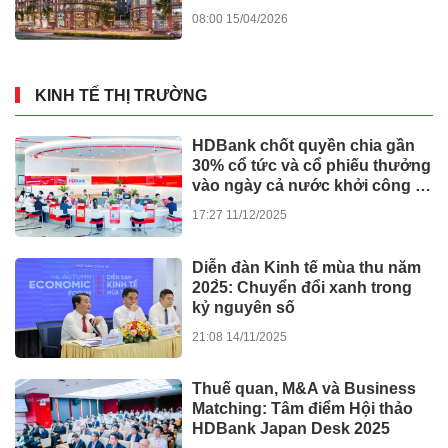
08:00 15/04/2026
KINH TẾ THỊ TRƯỜNG
HDBank chốt quyền chia gần
30% cổ tức và cổ phiếu thưởng
vào ngày cả nước khởi công -
khánh thành 245 dự án lớn
17:27 11/12/2025
Diễn đàn Kinh tế mùa thu năm
202̀5: Chuyển đổi xanh trong
kỷ nguyên số
21:08 14/11/2025
Thuế quan, M&A và Business
Matching: Tâm điểm Hội thảo
HDBank Japan Desk 2025