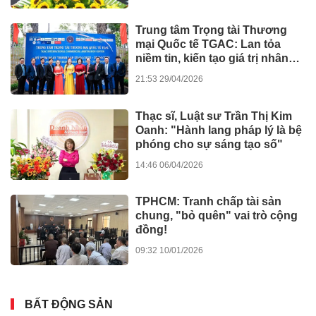
Trung tâm Trọng tài Thương
mại Quốc tế TGAC: Lan tỏa
niềm tin, kiến tạo giá trị nhân
văn
21:53 29/04/2026
Thạc sĩ, Luật sư Trần Thị Kim
Oanh: "Hành lang pháp lý là bệ
phóng cho sự sáng tạo số"
14:46 06/04/2026
TPHCM: Tranh chấp tài sản
chung, "bỏ quên" vai trò cộng
đồng!
09:32 10/01/2026
BẤT ĐỘNG SẢN