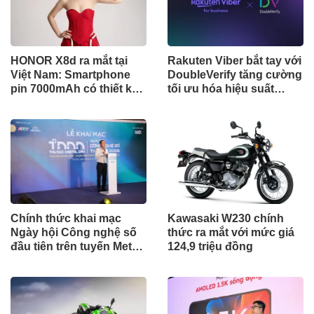
HONOR X8d ra mắt tại
Rakuten Viber bắt tay với
Việt Nam: Smartphone
DoubleVerify tăng cường
pin 7000mAh có thiết kế
tối ưu hóa hiệu suất
mỏng nhất phân khúc
quảng cáo
Chính thức khai mạc
Kawasaki W230 chính
Ngày hội Công nghệ số
thức ra mắt với mức giá
đầu tiên trên tuyến Metro
124,9 triệu đồng
số 1 - Thu Duc Digital
Day 2025