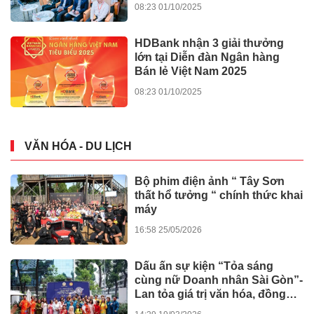
08:23 01/10/2025
HDBank nhận 3 giải thưởng
lớn tại Diễn đàn Ngân hàng
Bán lẻ Việt Nam 2025
08:23 01/10/2025
VĂN HÓA - DU LỊCH
Bộ phim điện ảnh “ Tây Sơn
thất hổ tưởng “ chính thức khai
máy
16:58 25/05/2026
Dấu ấn sự kiện “Tỏa sáng
cùng nữ Doanh nhân Sài Gòn”-
Lan tỏa giá trị văn hóa, đồng
hành tinh thần nghị quyết số 80