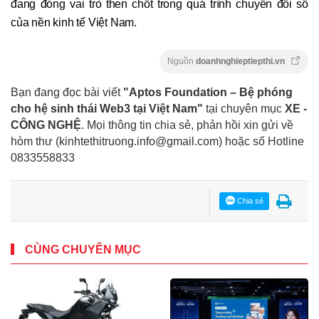
đang đóng vai trò then chốt trong quá trình chuyển đổi số
của nền kinh tế Việt Nam.
Nguồn
doanhnghieptiepthi.vn
Bạn đang đọc bài viết
"Aptos Foundation – Bệ phóng
cho hệ sinh thái Web3 tại Việt Nam"
tại chuyên mục
XE -
CÔNG NGHỆ
. Mọi thông tin chia sẻ, phản hồi xin gửi về
hòm thư (kinhtethitruong.info@gmail.com) hoặc số Hotline
0833558833
Chia sẻ
CÙNG CHUYÊN MỤC