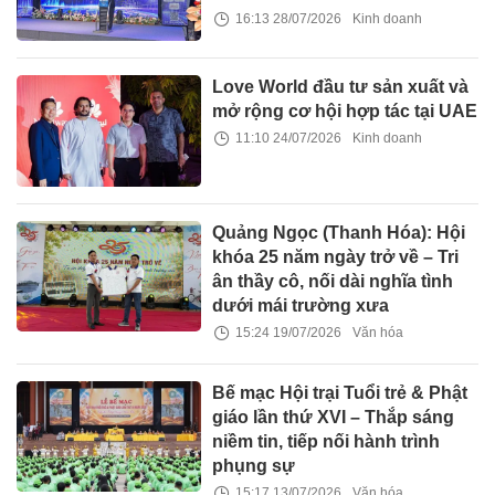
16:13 28/07/2026
Kinh doanh
Love World đầu tư sản xuất và
mở rộng cơ hội hợp tác tại UAE
11:10 24/07/2026
Kinh doanh
Quảng Ngọc (Thanh Hóa): Hội
khóa 25 năm ngày trở về – Tri
ân thầy cô, nối dài nghĩa tình
dưới mái trường xưa
15:24 19/07/2026
Văn hóa
Bế mạc Hội trại Tuổi trẻ & Phật
giáo lần thứ XVI – Thắp sáng
niềm tin, tiếp nối hành trình
phụng sự
15:17 13/07/2026
Văn hóa