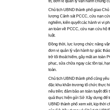
trị, đơn vị quản lý vận hành chung c
Chủ tịch UBND thành phố giao Chủ 
lượng Cảnh sát PCCC, cứu nạn cứu hộ
nghiêm, kiên quyết các hành vi vi p
an toàn về PCCC, cứu nạn cứu hộ 
luật.
Đồng thời, lực lượng chức năng vận
đơn vị quản lý vận hành tự giác thá
trở lối thoát hiểm, gây mất an toàn
phục, sửa chữa ngay các tồn tại, h
toàn.
Chủ tịch UBND thành phố cũng yêu
đặc khu khẩn trương tổ chức thực hiệ
nêu trên; đảm bảo an toàn tuyệt đối
quả thực hiện gửi Sở Xây dựng để tổ
UBND thành phố xem xét, kịp thời ch