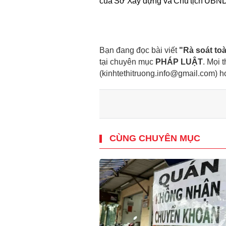
của Sở Xây dựng và Chủ tịch UBND
Bạn đang đọc bài viết
"Rà soát to
tại chuyên mục
PHÁP LUẬT
. Mọi 
(kinhtethitruong.info@gmail.com) 
CÙNG CHUYÊN MỤC