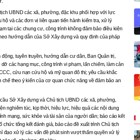
ư.
tịch UBND các xã, phường, đặc khu phối hợp với lực
 và các đơn vị liên quan tiến hành kiểm tra, xử lý
hạm tại các chung cư, công trình không đảm bảo điều kiện
theo hướng dẫn của Sở Xây dựng và quy định của pháp
 động, tuyên truyền, hướng dẫn cư dân, Ban Quản trị,
o dỡ các hạng mục, công trình vi phạm, lấn chiếm, làm cản
 PCCC, cứu nạn cứu hộ và mỹ quan đô thị; yêu cầu khắc
ạn chế theo ý kiến của cơ quan chức năng về đảm bảo an
 cầu Sở Xây dựng và Chủ tịch UBND các xã, phường,
n nghiêm túc, kịp thời, hiệu lực, hiệu quả các nội dung
 tính mạng, sức khỏe và tài sản của người dân; báo cáo kết
 chức tổng kết đánh giá, báo cáo đề xuất trình Chủ tịch
ỉ đạo xử lý các vấn đề phát sinh vượt thẩm quyền xử lý