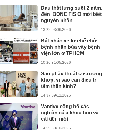
Đau thắt lưng suốt 2 năm,
đến iBONE FiSiO mới biết
nguyên nhân
13:22 03/06/2026
Bát nháo xe tự chế chở
bệnh nhân bủa vây bệnh
viện lớn ở TPHCM
10:26 31/05/2026
Sau phẫu thuật cơ xương
khớp, vì sao cần điều trị
tâm thần kinh?
14:37 09/12/2025
Vantive công bố các
nghiên cứu khoa học và
cải tiến mới
14:59 30/10/2025