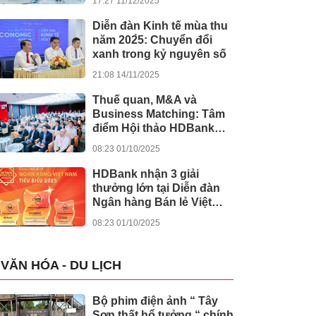
17:27 11/12/2025
khánh thành 245 dự án
lớn
Diễn đàn Kinh tế mùa thu
năm 202̀5: Chuyển đổi
xanh trong kỷ nguyên số
21:08 14/11/2025
Thuế quan, M&A và
Business Matching: Tâm
điểm Hội thảo HDBank
Japan Desk 2025
08:23 01/10/2025
HDBank nhận 3 giải
thưởng lớn tại Diễn đàn
Ngân hàng Bán lẻ Việt
Nam 2025
08:23 01/10/2025
VĂN HÓA - DU LỊCH
Bộ phim điện ảnh “ Tây
Sơn thất hổ tưởng “ chính