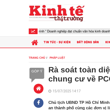
 động chương trình “ Doanh nghiệp đạt chuẩn văn hóa kinh doanh Việt Nam
TIN TỨC - SỰ KIỆN
BẤT ĐỘNG SẢN
KI
TRANG CHỦ
PHÁP LUẬT
Rà soát toàn di
GÓP Ý
chung cư về P
15/07/2025 14:17
Chủ tịch UBND TP Hồ Chí Minh
an thành phố cùng các đơn vị 