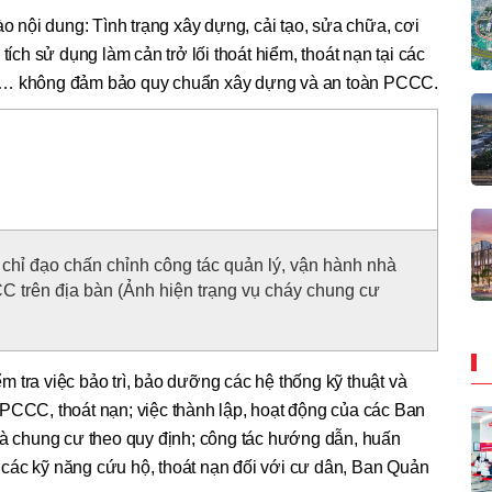
ào nội dung: Tình trạng xây dựng, cải tạo, sửa chữa, cơi
tích sử dụng làm cản trở lối thoát hiểm, thoát nạn tại các
cư… không đảm bảo quy chuẩn xây dựng và an toàn PCCC.
hỉ đạo chấn chỉnh công tác quản lý, vận hành nhà
 trên địa bàn (Ảnh hiện trạng vụ cháy chung cư
 tra việc bảo trì, bảo dưỡng các hệ thống kỹ thuật và
PCCC, thoát nạn; việc thành lập, hoạt động của các Ban
hà chung cư theo quy định; công tác hướng dẫn, huấn
các kỹ năng cứu hộ, thoát nạn đối với cư dân, Ban Quản