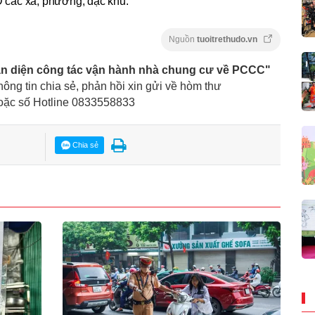
 các xã, phường, đặc khu.
Nguồn
tuoitrethudo.vn
àn diện công tác vận hành nhà chung cư về PCCC"
thông tin chia sẻ, phản hồi xin gửi về hòm thư
hoặc số Hotline 0833558833
Chia sẻ