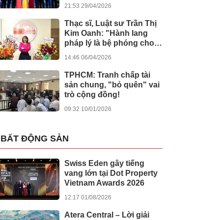
kiến tạo giá trị nhân văn
21:53 29/04/2026
Thạc sĩ, Luật sư Trần Thị
Kim Oanh: "Hành lang
pháp lý là bệ phóng cho
sự sáng tạo số"
14:46 06/04/2026
TPHCM: Tranh chấp tài
sản chung, "bỏ quên" vai
trò cộng đồng!
09:32 10/01/2026
BẤT ĐỘNG SẢN
Swiss Eden gây tiếng
vang lớn tại Dot Property
Vietnam Awards 2026
12:17 01/08/2026
Atera Central – Lời giải