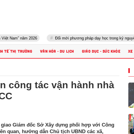
” năm 2026
Đổi mới phương pháp dạy học trong kỷ nguyên AI: Giáo 
NH TẾ THỊ TRƯỜNG
VĂN HÓA - DU LỊCH
GIÁO DỤC - SỨC KHỎE
XE
ện công tác vận hành nhà
CCC
 giao Giám đốc Sở Xây dựng phối hợp với Công
liên quan, hướng dẫn Chủ tịch UBND các xã,