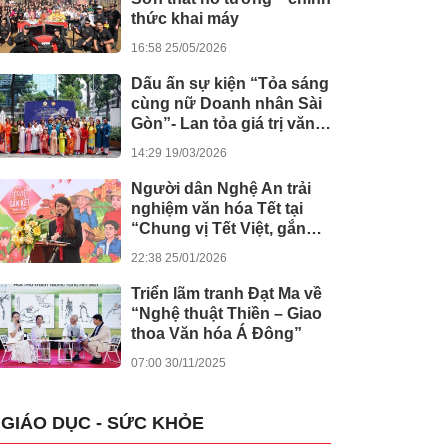
thức khai máy
16:58 25/05/2026
Dấu ấn sự kiện “Tỏa sáng
cùng nữ Doanh nhân Sài
Gòn”- Lan tỏa giá trị văn
hóa, đồng hành tinh thần
14:29 19/03/2026
nghị quyết số 80 của
Chính phủ
Người dân Nghệ An trải
nghiệm văn hóa Tết tại
“Chung vị Tết Việt, gắn
kết muôn miền”
22:38 25/01/2026
Triển lãm tranh Đạt Ma về
“Nghệ thuật Thiền – Giao
thoa Văn hóa Á Đông”
07:00 30/11/2025
GIÁO DỤC - SỨC KHỎE