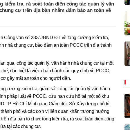
 kiểm tra, rà soát toàn diện công tác quản lý vận
c chung cư trên địa bàn nhằm đảm bảo an toàn về
 Công văn số 233/UBND-ĐT về tăng cường kiểm tra,
ành nhà chung cư, bảo đảm an toàn PCCC trên địa thành
n qua, công tác quản lý, vận hành nhà chung cư tại một
n chế, đặc biệt là việc chấp hành các quy định về PCCC,
 cơ gây mất an toàn cho người dân.
ăng cường kiểm tra, giám sát công tác quản lý vận hành
ịnh pháp luật về PCCC, cứu nạn cứu hộ tại một số khu
ND TP Hồ Chí Minh giao Giám đốc Sở Xây dựng chủ trì,
 thành phố và các đơn vị liên quan khẩn trương hướng
ên địa bàn tổ chức tổng kiểm tra, rà soát toàn diện công
hữa tại các chung cư.