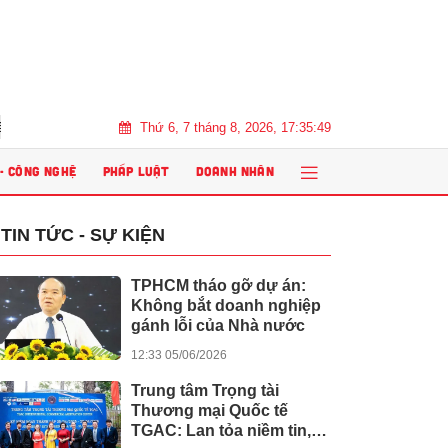
Thứ 6, 7 tháng 8, 2026, 17:35:50
viên cần chuẩn bị gì?
Giải thưởng Dot Property Vietnam Real Esta
 - CÔNG NGHỆ
PHÁP LUẬT
DOANH NHÂN
TIN TỨC - SỰ KIỆN
TPHCM tháo gỡ dự án:
Không bắt doanh nghiệp
gánh lỗi của Nhà nước
12:33 05/06/2026
Trung tâm Trọng tài
Thương mại Quốc tế
TGAC: Lan tỏa niềm tin,