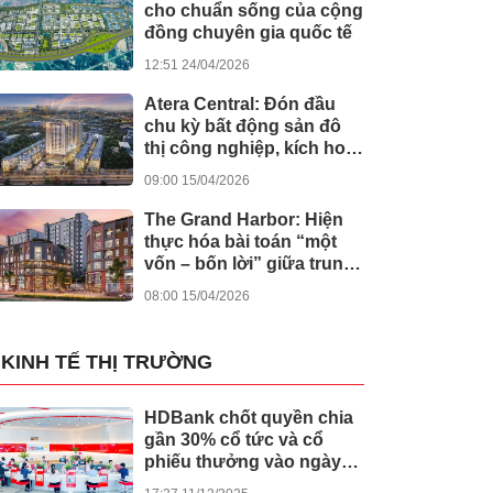
cho chuẩn sống của cộng
đồng chuyên gia quốc tế
12:51 24/04/2026
Atera Central: Đón đầu
chu kỳ bất động sản đô
thị công nghiệp, kích hoạt
dòng tiền bền vững
09:00 15/04/2026
The Grand Harbor: Hiện
thực hóa bài toán “một
vốn – bốn lời” giữa trung
tâm Hải Phòng
08:00 15/04/2026
KINH TẾ THỊ TRƯỜNG
HDBank chốt quyền chia
gần 30% cổ tức và cổ
phiếu thưởng vào ngày
cả nước khởi công -