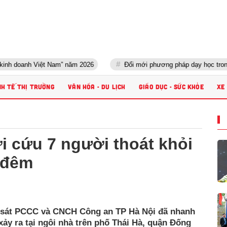
nh Việt Nam” năm 2026
Đổi mới phương pháp dạy học trong kỷ nguyê
NH TẾ THỊ TRƯỜNG
VĂN HÓA - DU LỊCH
GIÁO DỤC - SỨC KHỎE
XE
ời cứu 7 người thoát khỏi
 đêm
h sát PCCC và CNCH Công an TP Hà Nội đã nhanh
xảy ra tại ngôi nhà trên phố Thái Hà, quận Đống