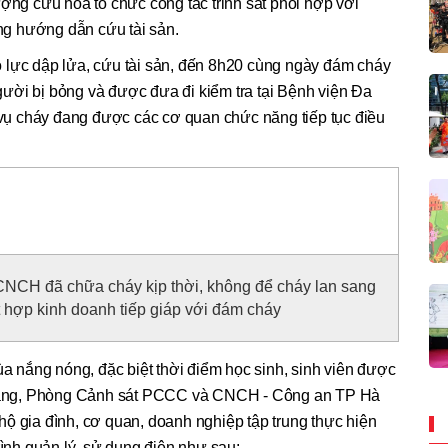
ượng cứu hỏa tổ chức công tác trinh sát phối hợp với
g hướng dẫn cứu tài sản.
 lực dập lửa, cứu tài sản, đến 8h20 cùng ngày đám cháy
ười bị bỏng và được đưa đi kiểm tra tại Bệnh viện Đa
ụ cháy đang được các cơ quan chức năng tiếp tục điều
CH đã chữa cháy kịp thời, không để cháy lan sang
t hợp kinh doanh tiếp giáp với đám cháy
nắng nóng, đặc biệt thời điểm học sinh, sinh viên được
n tăng, Phòng Cảnh sát PCCC và CNCH - Công an TP Hà
ộ gia đình, cơ quan, doanh nghiệp tập trung thực hiện
rình quản lý, sử dụng điện như sau: