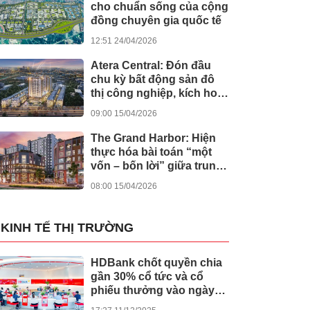
cho chuẩn sống của cộng
đồng chuyên gia quốc tế
12:51 24/04/2026
Atera Central: Đón đầu
chu kỳ bất động sản đô
thị công nghiệp, kích hoạt
dòng tiền bền vững
09:00 15/04/2026
The Grand Harbor: Hiện
thực hóa bài toán “một
vốn – bốn lời” giữa trung
tâm Hải Phòng
08:00 15/04/2026
KINH TẾ THỊ TRƯỜNG
HDBank chốt quyền chia
gần 30% cổ tức và cổ
phiếu thưởng vào ngày
cả nước khởi công -