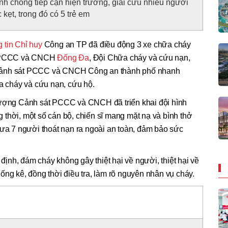
chóng tiếp cận hiện trường, giải cứu nhiều người
 kẹt, trong đó có 5 trẻ em
 tin Chỉ huy
Công an TP đã điều động 3 xe chữa cháy
àn PCCC và CNCH
Đống Đa
, Đội Chữa cháy và cứu nạn,
 Cảnh sát PCCC và CNCH Công an thành phố nhanh
ữa cháy và cứu nạn, cứu hộ.
lượng Cảnh sát PCCC và CNCH đã triển khai đội hình
thời, một số cán bộ, chiến sĩ mang mặt nạ và bình thở
đưa 7 người thoát nạn ra ngoài an toàn, đảm bảo sức
nh, đám cháy không gây thiệt hại về người, thiệt hại về
ống kê, đồng thời điều tra, làm rõ nguyên nhân vụ cháy.