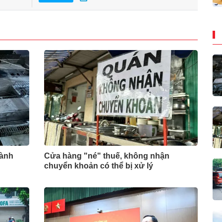
hành
Cửa hàng "né" thuế, không nhận
chuyển khoản có thể bị xử lý