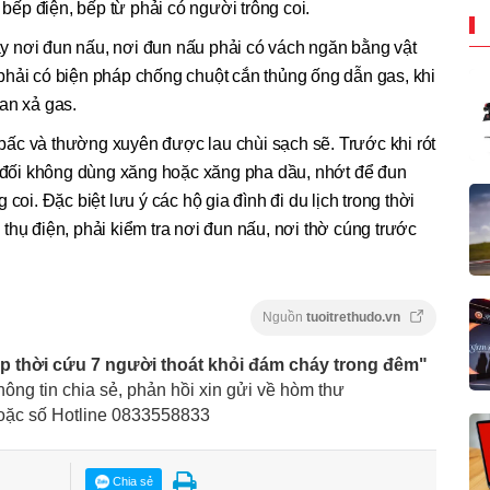
 bếp điện, bếp từ phải có người trông coi.
 nơi đun nấu, nơi đun nấu phải có vách ngăn bằng vật
phải có biện pháp chống chuột cắn thủng ống dẫn gas, khi
an xả gas.
ấc và thường xuyên được lau chùi sạch sẽ. Trước khi rót
t đối không dùng xăng hoặc xăng pha dầu, nhớt để đun
coi. Đặc biệt lưu ý các hộ gia đình đi du lịch trong thời
êu thụ điện, phải kiểm tra nơi đun nấu, nơi thờ cúng trước
Nguồn
tuoitrethudo.vn
ịp thời cứu 7 người thoát khỏi đám cháy trong đêm"
thông tin chia sẻ, phản hồi xin gửi về hòm thư
hoặc số Hotline 0833558833
Chia sẻ