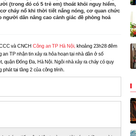
ười (trong đó có 5 trẻ em) thoát khỏi nguy hiểm,
cơ cháy nổ khi thời tiết nắng nóng, cơ quan chức
áo người dân nâng cao cảnh giác đề phòng hoả
t PCCC và CNCH
Công an TP Hà Nội,
khoảng 23h28 đêm
g an TP nhận tin xảy ra hỏa hoạn tại nhà dân ở số
t, quận Đống Đa, Hà Nội. Ngôi nhà xảy ra cháy có quy
phát tại tầng 2 của công trình.