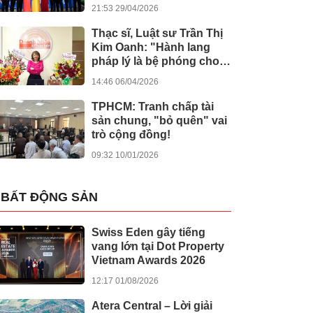
kiến tạo giá trị nhân văn
21:53 29/04/2026
Thạc sĩ, Luật sư Trần Thị
Kim Oanh: "Hành lang
pháp lý là bệ phóng cho
sự sáng tạo số"
14:46 06/04/2026
TPHCM: Tranh chấp tài
sản chung, "bỏ quên" vai
trò cộng đồng!
09:32 10/01/2026
BẤT ĐỘNG SẢN
Swiss Eden gây tiếng
vang lớn tại Dot Property
Vietnam Awards 2026
12:17 01/08/2026
Atera Central – Lời giải