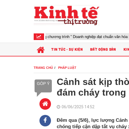
Khởi động chương trình “ Doanh nghiệp đạt chuẩn văn hóa kinh doa
TIN TỨC - SỰ KIỆN
BẤT ĐỘNG SẢN
KI
TRANG CHỦ
PHÁP LUẬT
Cảnh sát kịp th
GÓP Ý
đám cháy trong
06/06/2025 14:52
Đêm qua (5/6), lực lượng Cản
chóng tiếp cận dập tắt vụ cháy 