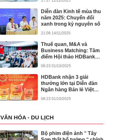
17:27 11/12/2025
khánh thành 245 dự án
lớn
Diễn đàn Kinh tế mùa thu
năm 202̀5: Chuyển đổi
xanh trong kỷ nguyên số
21:08 14/11/2025
Thuế quan, M&A và
Business Matching: Tâm
điểm Hội thảo HDBank
Japan Desk 2025
08:23 01/10/2025
HDBank nhận 3 giải
thưởng lớn tại Diễn đàn
Ngân hàng Bán lẻ Việt
Nam 2025
08:23 01/10/2025
VĂN HÓA - DU LỊCH
Bộ phim điện ảnh “ Tây
Sơn thất hổ tưởng “ chính