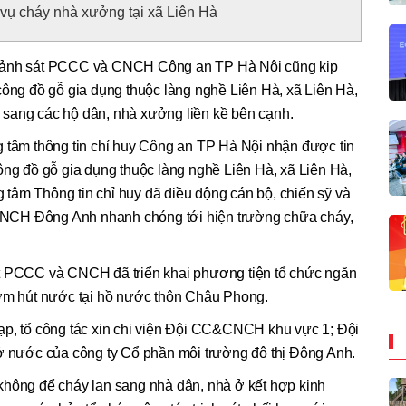
vụ cháy nhà xưởng tại xã Liên Hà
 Cảnh sát PCCC và CNCH Công an TP Hà Nội cũng kịp
công đồ gỗ gia dụng thuộc làng nghề Liên Hà, xã Liên Hà,
sang các hộ dân, nhà xưởng liền kề bên cạnh.
g tâm thông tin chỉ huy Công an TP Hà Nội nhận được tin
ông đồ gỗ gia dụng thuộc làng nghề Liên Hà, xã Liên Hà,
tâm Thông tin chỉ huy đã điều động cán bộ, chiến sỹ và
NCH Đông Anh nhanh chóng tới hiện trường chữa cháy,
át PCCC và CNCH đã triển khai phương tiện tổ chức ngăn
bơm hút nước tại hồ nước thôn Châu Phong.
ạp, tổ công tác xin chi viện Đội CC&CNCH khu vực 1; Đội
nước của công ty Cổ phần môi trường đô thị Đông Anh.
không để cháy lan sang nhà dân, nhà ở kết hợp kinh