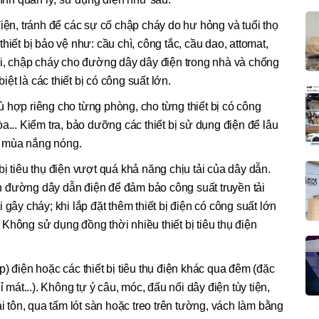
điện, tránh để các sự cố chập cháy do hư hỏng và tuổi thọ
c thiết bị bảo vệ như: cầu chì, công tắc, cầu dao, attomat,
ải, chập cháy cho đường dây dây điện trong nhà và chống
biệt là các thiết bị có công suất lớn.
 hợp riêng cho từng phòng, cho từng thiết bị có công
a... Kiểm tra, bảo dưỡng các thiết bị sử dụng điện để lâu
o mùa nắng nóng.
ị tiêu thụ điện vượt quá khả năng chịu tải của dây dẫn.
rên đường dây dẫn điện để đảm bảo công suất truyền tải
 gây cháy; khi lắp đặt thêm thiết bị điện có công suất lớn
Không sử dụng đồng thời nhiều thiết bị tiêu thụ điện
) điện hoặc các thiết bị tiêu thụ điện khác qua đêm (đặc
ỉ mát...). Không tự ý câu, móc, đấu nối dây điện tùy tiện,
ái tôn, qua tấm lót sàn hoặc treo trên tường, vách làm bằng