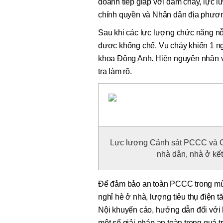
doanh tiếp giáp với đám cháy, lực l
chính quyền và Nhân dân địa phươn
Sau khi các lực lượng chức năng nỗ
được khống chế. Vụ cháy khiến 1 ng
khoa Đông Anh. Hiện nguyên nhân v
tra làm rõ.
Lực lượng Cảnh sát PCCC và CN
nhà dân, nhà ở kế
Để đảm bảo an toàn PCCC trong mùa 
nghỉ hè ở nhà, lượng tiêu thụ điệ
Nội khuyến cáo, hướng dẫn đối với h
một số giải pháp an toàn trong quá t