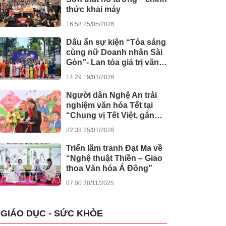
thức khai máy
16:58 25/05/2026
Dấu ấn sự kiện “Tỏa sáng
cùng nữ Doanh nhân Sài
Gòn”- Lan tỏa giá trị văn
hóa, đồng hành tinh thần
14:29 19/03/2026
nghị quyết số 80 của
Chính phủ
Người dân Nghệ An trải
nghiệm văn hóa Tết tại
“Chung vị Tết Việt, gắn
kết muôn miền”
22:38 25/01/2026
Triển lãm tranh Đạt Ma về
“Nghệ thuật Thiền – Giao
thoa Văn hóa Á Đông”
07:00 30/11/2025
GIÁO DỤC - SỨC KHỎE