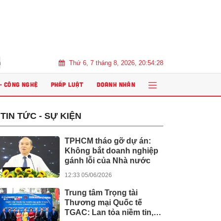
Thứ 6, 7 tháng 8, 2026, 20:54:30
n AI: Giáo viên cần chuẩn bị gì?
Giải thưởng Dot Property Vietna
 - CÔNG NGHỆ
PHÁP LUẬT
DOANH NHÂN
TIN TỨC - SỰ KIỆN
TPHCM tháo gỡ dự án:
Không bắt doanh nghiệp
gánh lỗi của Nhà nước
12:33 05/06/2026
Trung tâm Trọng tài
Thương mại Quốc tế
TGAC: Lan tỏa niềm tin,