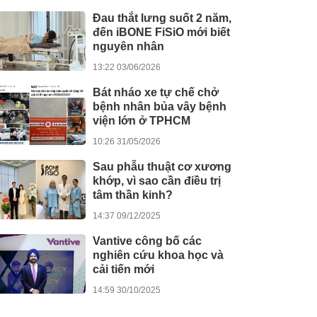
Đau thắt lưng suốt 2 năm,
đến iBONE FiSiO mới biết
nguyên nhân
13:22 03/06/2026
Bát nháo xe tự chế chở
bệnh nhân bủa vây bệnh
viện lớn ở TPHCM
10:26 31/05/2026
Sau phẫu thuật cơ xương
khớp, vì sao cần điều trị
tâm thần kinh?
14:37 09/12/2025
Vantive công bố các
nghiên cứu khoa học và
cải tiến mới
14:59 30/10/2025