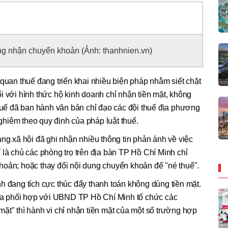
g nhận chuyển khoản (Ảnh: thanhnien.vn)
 quan thuế đang triển khai nhiều biện pháp nhằm siết chặt
i với hình thức hộ kinh doanh chỉ nhận tiền mặt, không
ế đã ban hành văn bản chỉ đạo các đội thuế địa phương
 nghiêm theo quy định của pháp luật thuế.
ạng xã hội đã ghi nhận nhiều thông tin phản ánh về việc
 là chủ các phòng trọ trên địa bàn TP Hồ Chí Minh chỉ
hoản; hoặc thay đổi nội dung chuyển khoản để "né thuế".
h đang tích cực thúc đẩy thanh toán không dùng tiền mặt.
a phối hợp với UBND TP Hồ Chí Minh tổ chức các
ặt" thì hành vi chỉ nhận tiền mặt của một số trường hợp