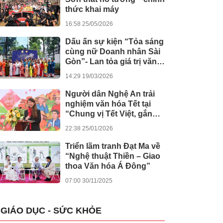
thức khai máy
16:58 25/05/2026
Dấu ấn sự kiện “Tỏa sáng
cùng nữ Doanh nhân Sài
Gòn”- Lan tỏa giá trị văn
hóa, đồng hành tinh thần
14:29 19/03/2026
nghị quyết số 80 của
Chính phủ
Người dân Nghệ An trải
nghiệm văn hóa Tết tại
“Chung vị Tết Việt, gắn
kết muôn miền”
22:38 25/01/2026
Triển lãm tranh Đạt Ma về
“Nghệ thuật Thiền – Giao
thoa Văn hóa Á Đông”
07:00 30/11/2025
GIÁO DỤC - SỨC KHỎE