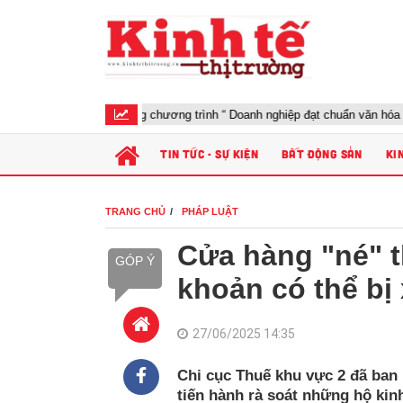
Khởi động chương trình “ Doanh nghiệp đạt chuẩn văn hóa kinh doan
TIN TỨC - SỰ KIỆN
BẤT ĐỘNG SẢN
KI
TRANG CHỦ
PHÁP LUẬT
Cửa hàng "né" 
GÓP Ý
khoản có thể bị 
27/06/2025 14:35
Chi cục Thuế khu vực 2 đã ban 
tiến hành rà soát những hộ kin