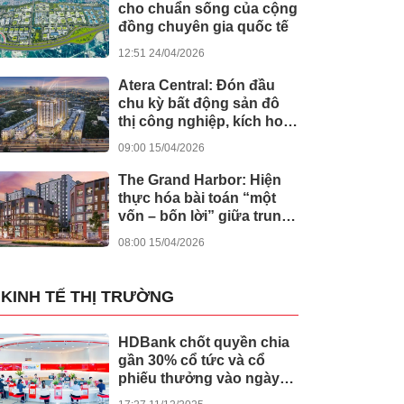
cho chuẩn sống của cộng
đồng chuyên gia quốc tế
12:51 24/04/2026
Atera Central: Đón đầu
chu kỳ bất động sản đô
thị công nghiệp, kích hoạt
dòng tiền bền vững
09:00 15/04/2026
The Grand Harbor: Hiện
thực hóa bài toán “một
vốn – bốn lời” giữa trung
tâm Hải Phòng
08:00 15/04/2026
KINH TẾ THỊ TRƯỜNG
HDBank chốt quyền chia
gần 30% cổ tức và cổ
phiếu thưởng vào ngày
cả nước khởi công -