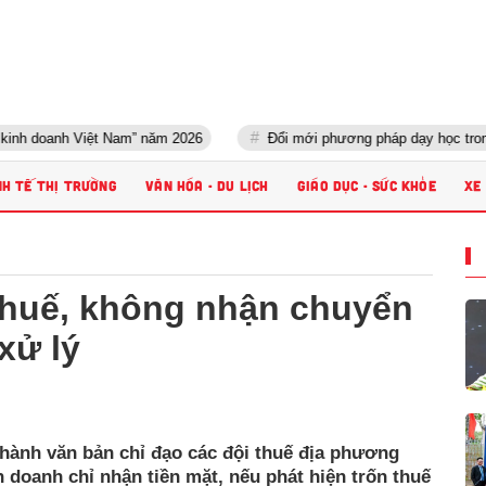
h Việt Nam” năm 2026
Đổi mới phương pháp dạy học trong kỷ nguyên
NH TẾ THỊ TRƯỜNG
VĂN HÓA - DU LỊCH
GIÁO DỤC - SỨC KHỎE
XE
thuế, không nhận chuyển
xử lý
hành văn bản chỉ đạo các đội thuế địa phương
h doanh chỉ nhận tiền mặt, nếu phát hiện trốn thuế