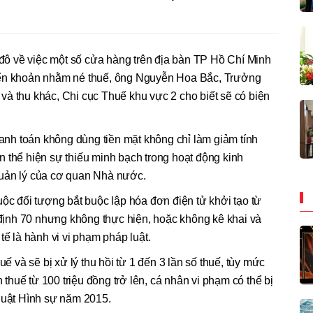
ủ đô về việc một số cửa hàng trên địa bàn TP Hồ Chí Minh
yển khoản nhằm né thuế, ông Nguyễn Hoa Bắc, Trưởng
à thu khác, Chi cục Thuế khu vực 2 cho biết sẽ có biện
hanh toán không dùng tiền mặt không chỉ làm giảm tính
 thể hiện sự thiếu minh bạch trong hoạt động kinh
quản lý của cơ quan Nhà nước.
uộc đối tượng bắt buộc lập hóa đơn điện tử khởi tạo từ
ị định 70 nhưng không thực hiện, hoặc không kê khai và
tế là hành vi vi phạm pháp luật.
uế và sẽ bị xử lý thu hồi từ 1 đến 3 lần số thuế, tùy mức
n thuế từ 100 triệu đồng trở lên, cá nhân vi phạm có thể bị
 luật Hình sự năm 2015.