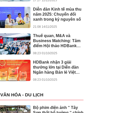
17:27 11/12/2025
khánh thành 245 dự án
lớn
Diễn đàn Kinh tế mùa thu
năm 202̀5: Chuyển đổi
xanh trong kỷ nguyên số
21:08 14/11/2025
Thuế quan, M&A và
Business Matching: Tâm
điểm Hội thảo HDBank
Japan Desk 2025
08:23 01/10/2025
HDBank nhận 3 giải
thưởng lớn tại Diễn đàn
Ngân hàng Bán lẻ Việt
Nam 2025
08:23 01/10/2025
VĂN HÓA - DU LỊCH
Bộ phim điện ảnh “ Tây
Sơn thất hổ tưởng “ chính