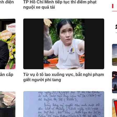
nh điện
TP Hồ Chí Minh tiếp tục thí điểm phạt
nguội xe quá tải
dân cấp
Từ vụ ô tô lao xuống vực, bắt nghi phạm
giết người phi tang