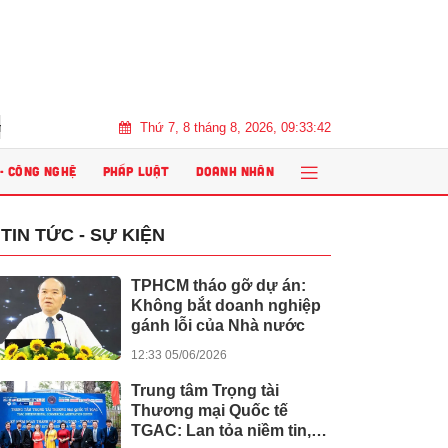
Thứ 7, 8 tháng 8, 2026, 09:33:44
 AI: Giáo viên cần chuẩn bị gì?
Giải thưởng Dot Property Vietnam
 - CÔNG NGHỆ
PHÁP LUẬT
DOANH NHÂN
TIN TỨC - SỰ KIỆN
TPHCM tháo gỡ dự án:
Không bắt doanh nghiệp
gánh lỗi của Nhà nước
12:33 05/06/2026
Trung tâm Trọng tài
Thương mại Quốc tế
TGAC: Lan tỏa niềm tin,