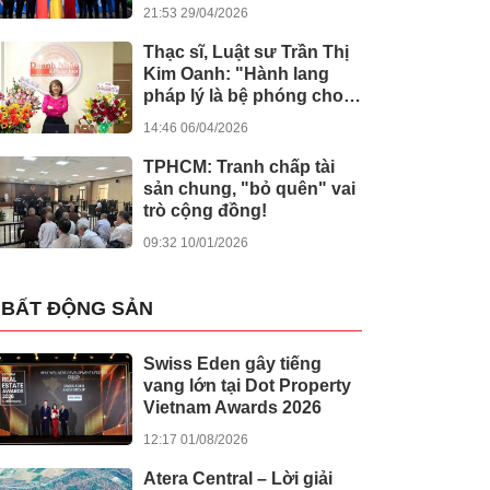
kiến tạo giá trị nhân văn
21:53 29/04/2026
Thạc sĩ, Luật sư Trần Thị
Kim Oanh: "Hành lang
pháp lý là bệ phóng cho
sự sáng tạo số"
14:46 06/04/2026
TPHCM: Tranh chấp tài
sản chung, "bỏ quên" vai
trò cộng đồng!
09:32 10/01/2026
BẤT ĐỘNG SẢN
Swiss Eden gây tiếng
vang lớn tại Dot Property
Vietnam Awards 2026
12:17 01/08/2026
Atera Central – Lời giải