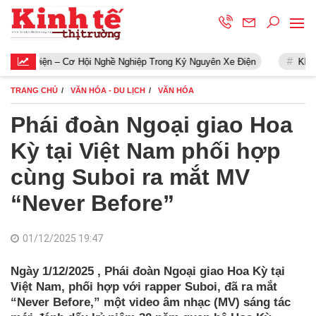
ện – Cơ Hội Nghề Nghiệp Trong Kỷ Nguyên Xe Điện
Khởi động chư
TRANG CHỦ
VĂN HÓA - DU LỊCH
VĂN HÓA
Phái đoàn Ngoại giao Hoa
Kỳ tại Việt Nam phối hợp
cùng Suboi ra mắt MV
“Never Before”
01/12/2025 19:47
Ngày 1/12/2025 , Phái đoàn Ngoại giao Hoa Kỳ tại
Việt Nam, phối hợp với rapper Suboi, đã ra mắt
“Never Before,” một video âm nhạc (MV) sáng tác