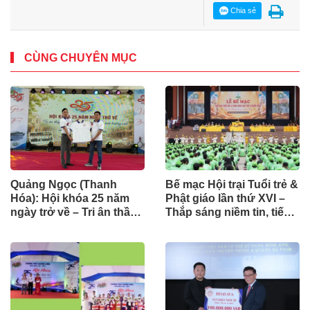
Chia sẻ
CÙNG CHUYÊN MỤC
Quảng Ngọc (Thanh
Bế mạc Hội trại Tuổi trẻ &
Hóa): Hội khóa 25 năm
Phật giáo lần thứ XVI –
ngày trở về – Tri ân thầy
Thắp sáng niềm tin, tiếp
cô, nối dài nghĩa tình
nối hành trình phụng sự
dưới mái trường xưa