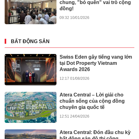
chung, "bỏ quên" vai trò cộng
đồng!
09:32 10/01/2026
BẤT ĐỘNG SẢN
Swiss Eden gây tiếng vang lớn
tại Dot Property Vietnam
Awards 2026
12:17 01/08/2026
Atera Central – Lời giải cho
chuẩn sống của cộng đồng
chuyên gia quốc tế
12:51 24/04/2026
Atera Central: Đón đầu chu kỳ
bất động sản đô thị công