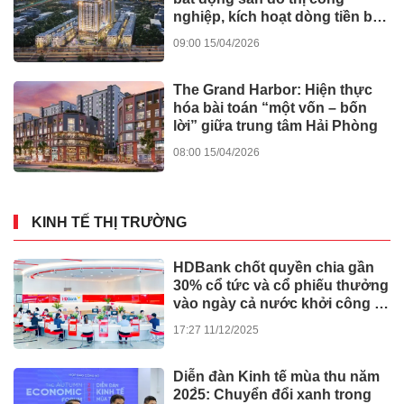
nghiệp, kích hoạt dòng tiền bền
vững
09:00 15/04/2026
The Grand Harbor: Hiện thực
hóa bài toán “một vốn – bốn
lời” giữa trung tâm Hải Phòng
08:00 15/04/2026
KINH TẾ THỊ TRƯỜNG
HDBank chốt quyền chia gần
30% cổ tức và cổ phiếu thưởng
vào ngày cả nước khởi công -
khánh thành 245 dự án lớn
17:27 11/12/2025
Diễn đàn Kinh tế mùa thu năm
202̀5: Chuyển đổi xanh trong