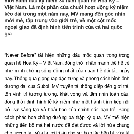
mới đánh dấu kỷ niệm 30 năm quan hệ Hoa Kỳ –
Việt Nam. Là một phần của chuỗi hoạt động kỷ niệm
kéo dài trong một năm nay, MV mang đến góc nhìn
mới mẻ, tập trung vào giới trẻ, về một cột mốc
ngoại giao đã định hình tiến trình của cả hai quốc
gia.
“Never Before” tái hiện những dấu mốc quan trọng trong
quan hệ Hoa Kỳ – Việt Nam, đồng thời nhấn mạnh thế hệ trẻ
như minh chứng sống động nhất của quan hệ đối tác ngày
nay. Thông qua giọng rap đặc trưng và phong cách hình ảnh
đương đại của Suboi, MV truyền tải thông điệp đến giới trẻ,
tôn vinh trí tưởng tượng, khát vọng và tầm nhìn toàn cầu,
đồng thời định hình lễ kỷ niệm như một hành trình tiếp nối
bởi sự sáng tạo và hoài bão của chính các bạn trẻ. Bằng
cách phác họa chặng đường ba thập kỷ qua, MV thể hiện
những tiến bộ mà hai nước đã đạt được và lời hứa chung
cho tương lai, vừa là lời tri ân cho sự hợp tác bền bỉ, vừa là