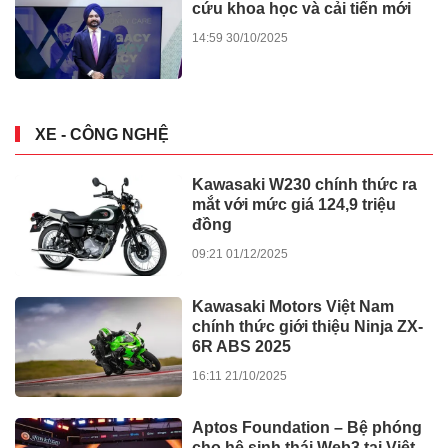
cứu khoa học và cải tiến mới
14:59 30/10/2025
XE - CÔNG NGHỆ
Kawasaki W230 chính thức ra
mắt với mức giá 124,9 triệu
đồng
09:21 01/12/2025
Kawasaki Motors Việt Nam
chính thức giới thiệu Ninja ZX-
6R ABS 2025
16:11 21/10/2025
Aptos Foundation – Bệ phóng
cho hệ sinh thái Web3 tại Việt