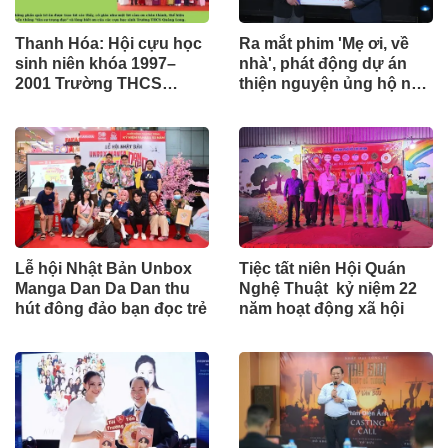
Thanh Hóa: Hội cựu học
Ra mắt phim 'Mẹ ơi, về
sinh niên khóa 1997–
nhà', phát động dự án
2001 Trường THCS
thiện nguyện ủng hộ nạn
Quảng Long: Hành trình
nhân chất độc da cam
trở về của yêu thương và
lòng biết ơn
Lễ hội Nhật Bản Unbox
Tiệc tất niên Hội Quán
Manga Dan Da Dan thu
Nghệ Thuật kỷ niệm 22
hút đông đảo bạn đọc trẻ
năm hoạt động xã hội