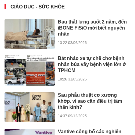
GIÁO DỤC - SỨC KHỎE
Đau thắt lưng suốt 2 năm, đến
iBONE FiSiO mới biết nguyên
nhân
13:22 03/06/2026
Bát nháo xe tự chế chở bệnh
nhân bủa vây bệnh viện lớn ở
TPHCM
10:26 31/05/2026
Sau phẫu thuật cơ xương
khớp, vì sao cần điều trị tâm
thần kinh?
14:37 09/12/2025
Vantive công bố các nghiên