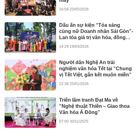
máy
16:58 25/05/2026
Dấu ấn sự kiện “Tỏa sáng
cùng nữ Doanh nhân Sài Gòn”-
Lan tỏa giá trị văn hóa, đồng
hành tinh thần nghị quyết số 80
14:29 19/03/2026
của Chính phủ
Người dân Nghệ An trải
nghiệm văn hóa Tết tại “Chung
vị Tết Việt, gắn kết muôn miền”
22:38 25/01/2026
Triển lãm tranh Đạt Ma về
“Nghệ thuật Thiền – Giao thoa
Văn hóa Á Đông”
07:00 30/11/2025