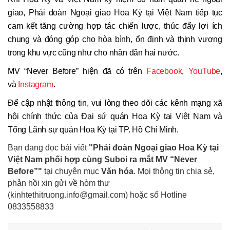
giao, Phái đoàn Ngoại giao Hoa Kỳ tại Việt Nam tiếp tục
cam kết tăng cường hợp tác chiến lược, thúc đẩy lợi ích
chung và đóng góp cho hòa bình, ổn định và thịnh vượng
trong khu vực cũng như cho nhân dân hai nước.
MV “Never Before” hiện đã có trên
Facebook
,
YouTube
,
và
Instagram
.
Để cập nhật thông tin, vui lòng theo dõi các kênh mạng xã
hội chính thức của Đại sứ quán Hoa Kỳ tại Việt Nam và
Tổng Lãnh sự quán Hoa Kỳ tại TP. Hồ Chí Minh.
Bạn đang đọc bài viết
"Phái đoàn Ngoại giao Hoa Kỳ tại
Việt Nam phối hợp cùng Suboi ra mắt MV “Never
Before”"
tại chuyên mục
Văn hóa
. Mọi thông tin chia sẻ,
phản hồi xin gửi về hòm thư
(kinhtethitruong.info@gmail.com) hoặc số Hotline
0833558833