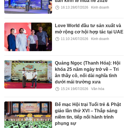
đàn kinh tế mùa hè 2026
16:13 28/07/2026
Kinh doanh
Love World đầu tư sản xuất và
mở rộng cơ hội hợp tác tại UAE
11:10 24/07/2026
Kinh doanh
Quảng Ngọc (Thanh Hóa): Hội
khóa 25 năm ngày trở về – Tri
ân thầy cô, nối dài nghĩa tình
dưới mái trường xưa
15:24 19/07/2026
Văn hóa
Bế mạc Hội trại Tuổi trẻ & Phật
giáo lần thứ XVI – Thắp sáng
niềm tin, tiếp nối hành trình
phụng sự