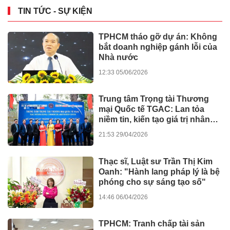
TIN TỨC - SỰ KIỆN
TPHCM tháo gỡ dự án: Không
bắt doanh nghiệp gánh lỗi của
Nhà nước
12:33 05/06/2026
Trung tâm Trọng tài Thương
mại Quốc tế TGAC: Lan tỏa
niềm tin, kiến tạo giá trị nhân
văn
21:53 29/04/2026
Thạc sĩ, Luật sư Trần Thị Kim
Oanh: "Hành lang pháp lý là bệ
phóng cho sự sáng tạo số"
14:46 06/04/2026
TPHCM: Tranh chấp tài sản