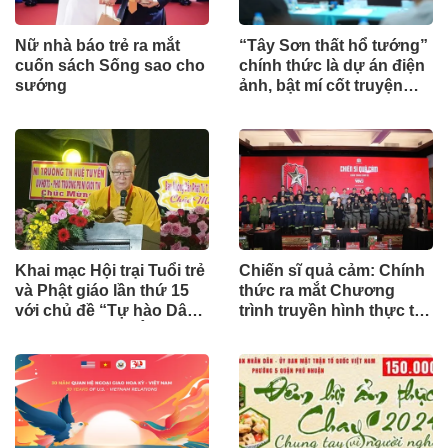
Nữ nhà báo trẻ ra mắt
“Tây Sơn thất hổ tướng”
cuốn sách Sống sao cho
chính thức là dự án điện
sướng
ảnh, bật mí cốt truyện
trinh thám cung đình
Khai mạc Hội trại Tuổi trẻ
Chiến sĩ quả cảm: Chính
và Phật giáo lần thứ 15
thức ra mắt Chương
với chủ đề “Tự hào Dân
trình truyền hình thực tế
tộc – Tri ân Báo Ân”
nhập vai hành động đầu
tiên được đầu tư hoành
tráng, mãn nhãn