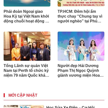
Phái đoàn Ngoại giao
TP.HCM: Đêm hội ẩm
Hoa Kỳ tại Việt Nam khởi
thực chay “Chung tay vì
động chuỗi hoạt động kỷ
người nghèo” tại Phú
niệm 30 năm quan hệ
Nhuận
Hoa Kỳ - Việt Nam
Tổng Lãnh sự quán Việt
Người đẹp Hải Dương
Nam tại Perth tổ chức kỷ
Phạm Thị Ngọc Quỳnh
niệm 79 năm Quốc khánh
giành vương miện Hoa
nước CHXHCN Việt Nam
hậu Du lịch Việt Nam
2024
MỚI CẬP NHẬT
Học Sửa Xe Điện – Cơ Hội