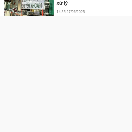
xử lý
14:35 27/06/2025
“Đòn bẩy” thúc đẩy chuyển
biến hành vi của người tham
gia giao thông
13:22 23/06/2025
Bình Định: Phát hiện gần 80 tấn
dầu FO không hóa đơn, chứng
từ
13:45 13/06/2025
THỂ THAO
Dàn siêu sao bóng đá toàn cầu
hội tụ: Pepsi® ra mắt “Pepsi