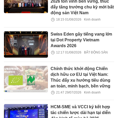
2026 tôn vinh bền vững, thúc
đẩy tăng trưởng chu kỳ mới bất
động sản Việt Nam
18:15 01/08/2026
Kinh doanh
Swiss Eden gây tiếng vang lớn
tại Dot Property Vietnam
Awards 2026
12:17 01/08/2026
BẤT ĐỘNG SẢN
Chính thức khởi động Chiến
dịch hữu cơ EU tại Việt Nam:
Thúc đẩy xu hướng tiêu dùng
an toàn, minh bạch, bền vững
21:47 29/07/2026
Kinh doanh
HCM-SME và VCCI ký kết hợp
tác chiến lược dài hạn tại diễn