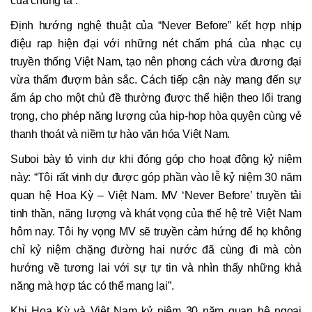
của chúng ta”.
Định hướng nghệ thuật của “Never Before” kết hợp nhịp
điệu rap hiện đại với những nét chấm phá của nhạc cụ
truyền thống Việt Nam, tạo nên phong cách vừa đương đại
vừa thấm đượm bản sắc. Cách tiếp cận này mang đến sự
ấm áp cho một chủ đề thường được thể hiện theo lối trang
trọng, cho phép năng lượng của hip-hop hòa quyện cùng vẻ
thanh thoát và niềm tự hào văn hóa Việt Nam.
Suboi bày tỏ vinh dự khi đóng góp cho hoạt động kỷ niệm
này: “Tôi rất vinh dự được góp phần vào lễ kỷ niệm 30 năm
quan hệ Hoa Kỳ – Việt Nam. MV ‘Never Before’ truyền tải
tinh thần, năng lượng và khát vọng của thế hệ trẻ Việt Nam
hôm nay. Tôi hy vọng MV sẽ truyền cảm hứng để họ không
chỉ kỷ niệm chặng đường hai nước đã cùng đi mà còn
hướng về tương lai với sự tự tin và nhìn thấy những khả
năng mà hợp tác có thể mang lại”.
Khi Hoa Kỳ và Việt Nam kỷ niệm 30 năm quan hệ ngoại