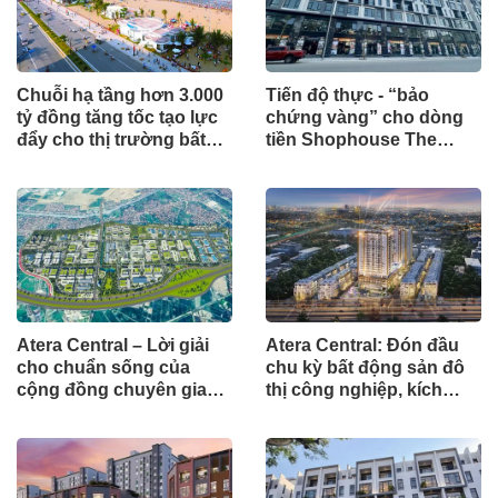
Chuỗi hạ tầng hơn 3.000
Tiến độ thực - “bảo
tỷ đồng tăng tốc tạo lực
chứng vàng” cho dòng
đẩy cho thị trường bất
tiền Shophouse The
động sản Nam Sầm Sơn
Grand Harbor
Atera Central – Lời giải
Atera Central: Đón đầu
cho chuẩn sống của
chu kỳ bất động sản đô
cộng đồng chuyên gia
thị công nghiệp, kích
quốc tế
hoạt dòng tiền bền vững