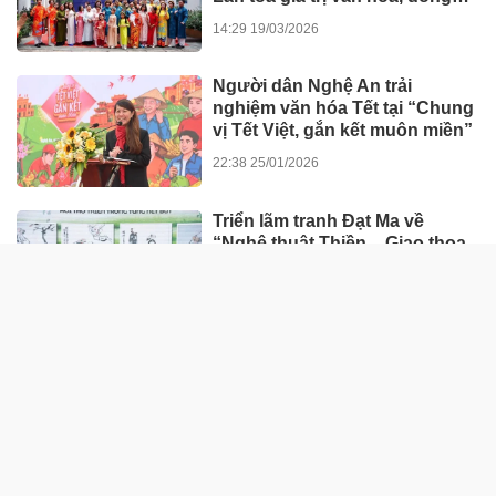
hành tinh thần nghị quyết số 80
14:29 19/03/2026
của Chính phủ
Người dân Nghệ An trải
nghiệm văn hóa Tết tại “Chung
vị Tết Việt, gắn kết muôn miền”
22:38 25/01/2026
Triển lãm tranh Đạt Ma về
“Nghệ thuật Thiền – Giao thoa
Văn hóa Á Đông”
07:00 30/11/2025
GIÁO DỤC - SỨC KHỎE
Đau thắt lưng suốt 2 năm, đến
iBONE FiSiO mới biết nguyên
nhân