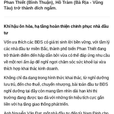
Phan Thiết (Bình Thuận), Hồ Tràm (Bà Rịa - Vũng
Tàu) trở thành đích ngắm.
Khí hậu ôn hòa, hạ tầng hoàn thiện chinh phục nhà đầu
tư
Vốn ưa thích các BĐS có giá trị sinh lời bền vững, với tâm lý
các nhà đầu tư miền Bắc, thành phố biển Phan Thiết đang
trở thành điểm đến hấp dẫn bởi vừa có thể đáp ứng nhu cầu
về một nơi ấm áp để nghỉ ngơi chăm sóc sức khoẻ lại vừa
thích hợp khai thác kinh doanh.
Không chỉ đa dạng trong hình thức khai thác, từ nghỉ dưỡng
lưu trú, đến cho thuê, chuyển nhượng, bài toán đầu tư BĐS
nghỉ dưỡng tại đây còn mang tầm nhìn dài hạn khi thị
trường đang được tạo đà với những tín hiệu tích cực gắn
liền với hạ tầng giao thông phát triển.
Anh Nguyễn Văn Đạt, một nhà đầu tư đến từ Nam Định cho