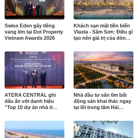
Swiss Eden gây tiếng
Khách sạn mặt tiền biển
vang lớn tại Dot Property
Vlasta - Sầm Sơn: Điều gì
Vietnam Awards 2026
tạo nên giá trị của dòng
tài sản khai thác lưu trú?
ATERA CENTRAL ghi
Nhà đầu tư săn tìm bất
dấu ấn với danh hiệu
động sản khai thác ngay
“Top 10 dự án nhà ở
tại lõi trung tâm Hải
thương mại tiềm năng
Phòng
nhất Việt Nam”