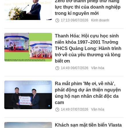
Zero trở thành phép thử năng
lực thực thi của doanh nghiệp
trong kỉ nguyên mới
17:13 09/07/2026
Kinh doanh
Thanh Hóa: Hội cựu học sinh
niên khóa 1997–2001 Trường
THCS Quảng Long: Hành trình
trở về của yêu thương và lòng
biết ơn
14:49 09/07/2026
Văn hóa
Ra mắt phim 'Mẹ ơi, về nhà',
phát động dự án thiện nguyện
ủng hộ nạn nhân chất độc da
cam
14:49 07/07/2026
Văn hóa
Khách sạn mặt tiền biển Vlasta