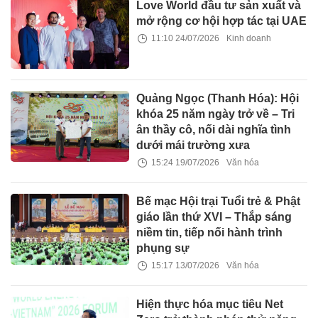
Love World đầu tư sản xuất và
mở rộng cơ hội hợp tác tại UAE
11:10 24/07/2026
Kinh doanh
Quảng Ngọc (Thanh Hóa): Hội
khóa 25 năm ngày trở về – Tri
ân thầy cô, nối dài nghĩa tình
dưới mái trường xưa
15:24 19/07/2026
Văn hóa
Bế mạc Hội trại Tuổi trẻ & Phật
giáo lần thứ XVI – Thắp sáng
niềm tin, tiếp nối hành trình
phụng sự
15:17 13/07/2026
Văn hóa
Hiện thực hóa mục tiêu Net