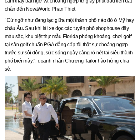
cảm thấy bất ngờ và choáng ngợp từ giây phút đầu tiên đặt
chân đến NovaWorld Phan Thiet.
"Cứ ngỡ như đang lạc giữa một thành phố nào đó ở Mỹ hay
châu Âu. Sau khi lái xe dọc các tuyến phố shophouse đầy
màu sắc, khu biệt thự mẫu Florida phóng khoáng, chơi golf
tại sân golf chuẩn PGA đẳng cấp tôi thật sự choáng ngợp
trước sự sôi động, sức sống ngày càng rõ nét tại siêu thành
phố biển này.", doanh nhân Chương Tailor hào hứng chia
sẻ.