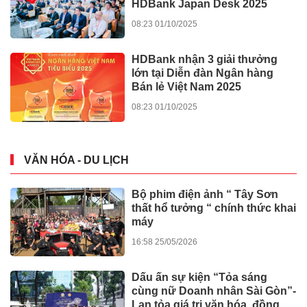
HDBank Japan Desk 2025
08:23 01/10/2025
HDBank nhận 3 giải thưởng
lớn tại Diễn đàn Ngân hàng
Bán lẻ Việt Nam 2025
08:23 01/10/2025
VĂN HÓA - DU LỊCH
Bộ phim điện ảnh “ Tây Sơn
thất hổ tưởng “ chính thức khai
máy
16:58 25/05/2026
Dấu ấn sự kiện “Tỏa sáng
cùng nữ Doanh nhân Sài Gòn”-
Lan tỏa giá trị văn hóa, đồng