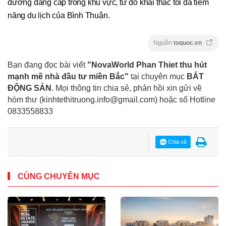
dưỡng đẳng cấp trong khu vực, từ đó khai thác tối đa tiềm
năng du lịch của Bình Thuận.
Nguồn
toquoc.vn
Bạn đang đọc bài viết
"NovaWorld Phan Thiet thu hút
mạnh mẽ nhà đầu tư miền Bắc"
tại chuyên mục
BẤT
ĐỘNG SẢN
. Mọi thông tin chia sẻ, phản hồi xin gửi về
hòm thư (kinhtethitruong.info@gmail.com) hoặc số Hotline
0833558833
Chia sẻ
CÙNG CHUYÊN MỤC