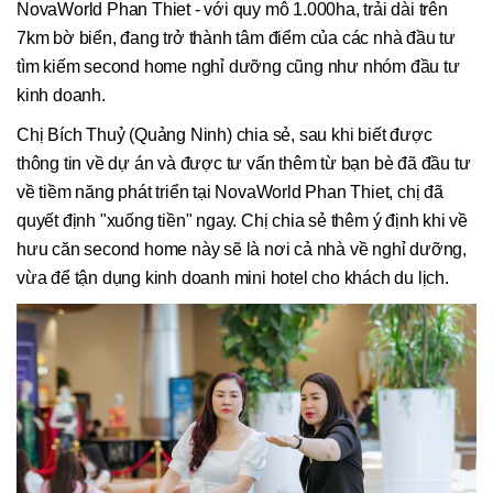
NovaWorld Phan Thiet - với quy mô 1.000ha, trải dài trên
7km bờ biển, đang trở thành tâm điểm của các nhà đầu tư
tìm kiếm second home nghỉ dưỡng cũng như nhóm đầu tư
kinh doanh.
Chị Bích Thuỷ (Quảng Ninh) chia sẻ, sau khi biết được
thông tin về dự án và được tư vấn thêm từ bạn bè đã đầu tư
về tiềm năng phát triển tại NovaWorld Phan Thiet, chị đã
quyết định "xuống tiền" ngay. Chị chia sẻ thêm ý định khi về
hưu căn second home này sẽ là nơi cả nhà về nghỉ dưỡng,
vừa để tận dụng kinh doanh mini hotel cho khách du lịch.