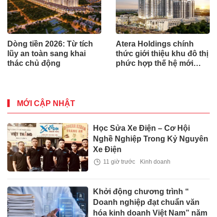
Dòng tiền 2026: Từ tích
Atera Holdings chính
lũy an toàn sang khai
thức giới thiệu khu đô thị
thác chủ động
phức hợp thế hệ mới
Atera Central tại Hưng
Yên
MỚI CẬP NHẬT
Học Sửa Xe Điện – Cơ Hội
Nghề Nghiệp Trong Kỷ Nguyên
Xe Điện
11 giờ trước
Kinh doanh
Khởi động chương trình “
Doanh nghiệp đạt chuẩn văn
hóa kinh doanh Việt Nam” năm