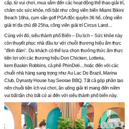
cấp, từ vui chơi, mua sắm đến các hoạt động thể thao giải trí,
chăm sóc sức khỏe, nổi bật như công viên biển Miami Bikini
Beach 16ha, cụm sân golf PGA độc quyền 36 hố, công viên
giải trí đa chủ đề 25ha, công viên giải trí Circus Land…
Cùng với đó, siêu thành phố Biển – Du lịch – Sức khỏe này
còn thuyết phục nhà đầu tư với chuỗi thương hiệu ẩm thực
"đình đám". Du khách có thể lựa chọn thưởng thức ẩm thực
tiện lợi với các thương hiệu Don Chicken, Lotteria,
kem Baskin Robbins, cà phê PhinDeli…hoặc đến với các
chuỗi nhà hàng sang trọng như Au Lac Do Brazil, Marina
Club, Dynasty House hay Seorae BBQ. Tất cả góp phần tạo
nên chuỗi tiện ích vui chơi, ăn uống giải trí mang đến niềm
vui bất tận cho bất cứ ai đến với siêu thành phố biển này.