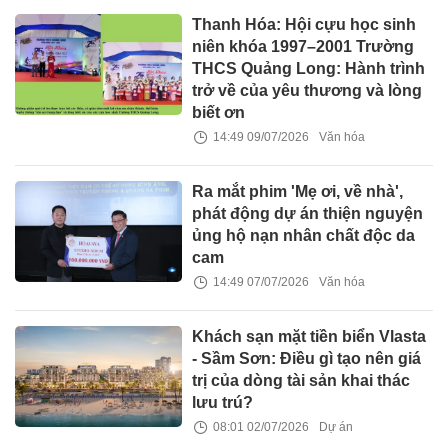
Thanh Hóa: Hội cựu học sinh
niên khóa 1997–2001 Trường
THCS Quảng Long: Hành trình
trở về của yêu thương và lòng
biết ơn
14:49 09/07/2026
Văn hóa
Ra mắt phim 'Mẹ ơi, về nhà',
phát động dự án thiện nguyện
ủng hộ nạn nhân chất độc da
cam
14:49 07/07/2026
Văn hóa
Khách sạn mặt tiền biển Vlasta
- Sầm Sơn: Điều gì tạo nên giá
trị của dòng tài sản khai thác
lưu trú?
08:01 02/07/2026
Dự án