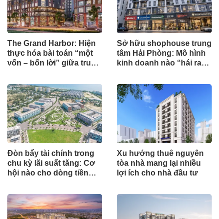
The Grand Harbor: Hiện
Sở hữu shophouse trung
thực hóa bài toán “một
tâm Hải Phòng: Mô hình
vốn – bốn lời” giữa trung
kinh doanh nào “hái ra
tâm Hải Phòng
tiền”?
Đòn bẩy tài chính trong
Xu hướng thuê nguyên
chu kỳ lãi suất tăng: Cơ
tòa nhà mang lại nhiều
hội nào cho dòng tiền
lợi ích cho nhà đầu tư
đầu tư ?