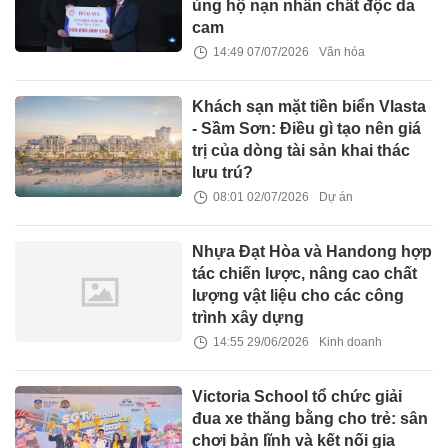
ủng hộ nạn nhân chất độc da
cam
14:49 07/07/2026
Văn hóa
Khách sạn mặt tiền biển Vlasta
- Sầm Sơn: Điều gì tạo nên giá
trị của dòng tài sản khai thác
lưu trú?
08:01 02/07/2026
Dự án
Nhựa Đạt Hòa và Handong hợp
tác chiến lược, nâng cao chất
lượng vật liệu cho các công
trình xây dựng
14:55 29/06/2026
Kinh doanh
Victoria School tổ chức giải
đua xe thăng bằng cho trẻ: sân
chơi bản lĩnh và kết nối gia