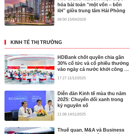
hóa bài toán “một vốn – bốn
lời” giữa trung tâm Hải Phòng
08:00 15/04/2026
KINH TẾ THỊ TRƯỜNG
HDBank chốt quyền chia gần
30% cổ tức và cổ phiếu thưởng
vào ngày cả nước khởi công -
khánh thành 245 dự án lớn
17:27 11/12/2025
Diễn đàn Kinh tế mùa thu năm
202̀5: Chuyển đổi xanh trong
kỷ nguyên số
21:08 14/11/2025
Thuế quan, M&A và Business