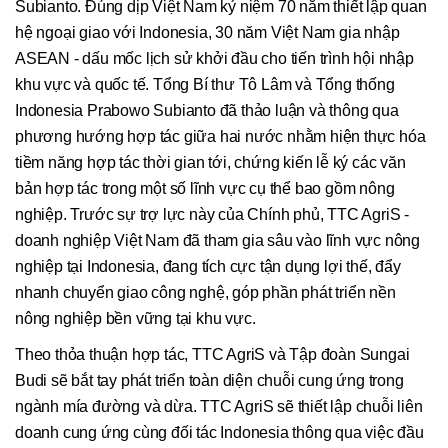
Subianto. Đúng dịp Việt Nam kỷ niệm 70 năm thiết lập quan
hệ ngoại giao với Indonesia, 30 năm Việt Nam gia nhập
ASEAN - dấu mốc lịch sử khởi đầu cho tiến trình hội nhập
khu vực và quốc tế. Tổng Bí thư Tô Lâm và Tổng thống
Indonesia Prabowo Subianto đã thảo luận và thông qua
phương hướng hợp tác giữa hai nước nhằm hiện thực hóa
tiềm năng hợp tác thời gian tới, chứng kiến lễ ký các văn
bản hợp tác trong một số lĩnh vực cụ thể bao gồm nông
nghiệp. Trước sự trợ lực này của Chính phủ, TTC AgriS -
doanh nghiệp Việt Nam đã tham gia sâu vào lĩnh vực nông
nghiệp tại Indonesia, đang tích cực tận dụng lợi thế, đẩy
nhanh chuyển giao công nghệ, góp phần phát triển nền
nông nghiệp bền vững tại khu vực.
Theo thỏa thuận hợp tác, TTC AgriS và Tập đoàn Sungai
Budi sẽ bắt tay phát triển toàn diện chuỗi cung ứng trong
ngành mía đường và dừa. TTC AgriS sẽ thiết lập chuỗi liên
doanh cung ứng cùng đối tác Indonesia thông qua việc đầu