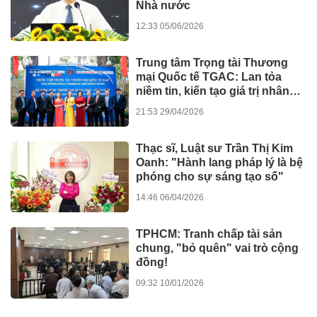
Nhà nước
12:33 05/06/2026
Trung tâm Trọng tài Thương
mại Quốc tế TGAC: Lan tỏa
niềm tin, kiến tạo giá trị nhân
văn
21:53 29/04/2026
Thạc sĩ, Luật sư Trần Thị Kim
Oanh: "Hành lang pháp lý là bệ
phóng cho sự sáng tạo số"
14:46 06/04/2026
TPHCM: Tranh chấp tài sản
chung, "bỏ quên" vai trò cộng
đồng!
09:32 10/01/2026