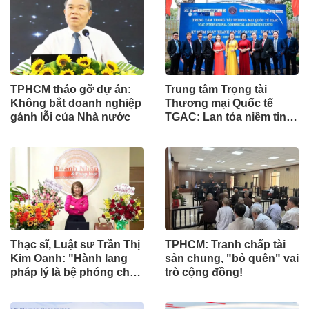
TPHCM tháo gỡ dự án:
Trung tâm Trọng tài
Không bắt doanh nghiệp
Thương mại Quốc tế
gánh lỗi của Nhà nước
TGAC: Lan tỏa niềm tin,
kiến tạo giá trị nhân văn
Thạc sĩ, Luật sư Trần Thị
TPHCM: Tranh chấp tài
Kim Oanh: "Hành lang
sản chung, "bỏ quên" vai
pháp lý là bệ phóng cho
trò cộng đồng!
sự sáng tạo số"