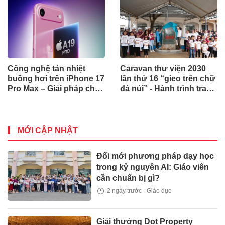
Công nghệ tản nhiệt
Caravan thư viện 2030
buồng hơi trên iPhone 17
lần thứ 16 “gieo trên chữ
Pro Max – Giải pháp cho
đá núi” - Hành trình trao
hiệu năng bền bỉ
yêu thương đến Trường
TH&THCS Vừ A Dính,
Bản Ninh Hoà - Quảng
Tân - Lâm Đồng
MỚI CẬP NHẬT
Đổi mới phương pháp dạy học
trong kỷ nguyên AI: Giáo viên
cần chuẩn bị gì?
2 ngày trước
Giáo dục
Giải thưởng Dot Property