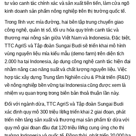
tư vào canh tác chính xác và sản xuất tiên tiến, làm cửa ngõ
kinh doanh sản phẩm nông nghiệp trên thị trường quốc tế.
Trong lĩnh vực mía đường, hai bên tập trung chuyển giao
công nghệ, quản trị số, tối ưu hóa quy trình canh tác và
thương mại nông sản giữa Việt Nam và Indonesia. Đặc biệt,
TTC AgriS và Tập đoàn Sungai Budi sẽ triển khai mô hình
vùng nguyên liệu mía kiểu mẫu (demo farm) trên diện tích
2.000 ha tại Indonesia, áp dụng công nghệ canh tác hiện đại
nhằm nâng cao năng suất và chất lượng nguyên liệu. Việc
hợp tác xây dựng Trung tâm Nghiên cứu & Phát triển (R&D)
về nông nghiệp bền vững tại Indonesia cũng được xem là
nhiệm vụ quan trọng trong biên bản thoả thuận lần này.
Đối với ngành dừa, TTC AgriS và Tập đoàn Sungai Budi
xác định quy mô 300 triệu lít/kg triển khai 2 giai đoạn, phát
triển nền tảng sản xuất và thương mại sản phẩm từ dừa với
quy mô giai đoạn đầu đạt 120 triệu lít/kg cung ứng cho thị
trường Indonesia và quốc tế. Đồng thời, phát triển 20.000 ha