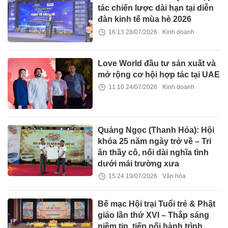
tác chiến lược dài hạn tại diễn
đàn kinh tế mùa hè 2026
16:13 28/07/2026
Kinh doanh
Love World đầu tư sản xuất và
mở rộng cơ hội hợp tác tại UAE
11:10 24/07/2026
Kinh doanh
Quảng Ngọc (Thanh Hóa): Hội
khóa 25 năm ngày trở về – Tri
ân thầy cô, nối dài nghĩa tình
dưới mái trường xưa
15:24 19/07/2026
Văn hóa
Bế mạc Hội trại Tuổi trẻ & Phật
giáo lần thứ XVI – Thắp sáng
niềm tin, tiếp nối hành trình