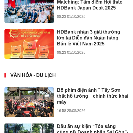
Matching: Tâm điểm Hội thảo
HDBank Japan Desk 2025
08:23 01/10/2025
HDBank nhận 3 giải thưởng
lớn tại Diễn đàn Ngân hàng
Bán lẻ Việt Nam 2025
08:23 01/10/2025
VĂN HÓA - DU LỊCH
Bộ phim điện ảnh “ Tây Sơn
thất hổ tưởng “ chính thức khai
máy
16:58 25/05/2026
Dấu ấn sự kiện “Tỏa sáng
cùng nữ Doanh nhân Sài Gòn”-