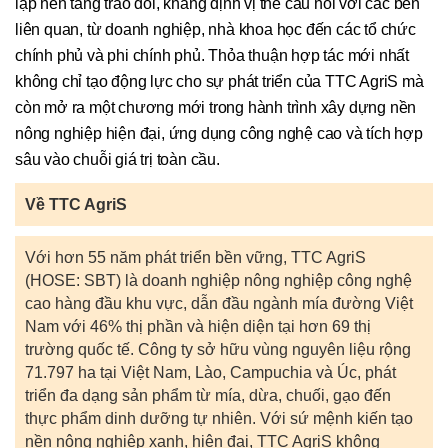
lập nền tảng trao đổi, khẳng định vị thế cầu nối với các bên
liên quan, từ doanh nghiệp, nhà khoa học đến các tổ chức
chính phủ và phi chính phủ. Thỏa thuận hợp tác mới nhất
không chỉ tạo động lực cho sự phát triển của TTC AgriS mà
còn mở ra một chương mới trong hành trình xây dựng nền
nông nghiệp hiện đại, ứng dụng công nghệ cao và tích hợp
sâu vào chuỗi giá trị toàn cầu.
Về TTC AgriS
Với hơn 55 năm phát triển bền vững, TTC AgriS
(HOSE: SBT) là doanh nghiệp nông nghiệp công nghệ
cao hàng đầu khu vực, dẫn đầu ngành mía đường Việt
Nam với 46% thị phần và hiện diện tại hơn 69 thị
trường quốc tế. Công ty sở hữu vùng nguyên liệu rộng
71.797 ha tại Việt Nam, Lào, Campuchia và Úc, phát
triển đa dạng sản phẩm từ mía, dừa, chuối, gạo đến
thực phẩm dinh dưỡng tự nhiên. Với sứ mệnh kiến tạo
nền nông nghiệp xanh, hiện đại, TTC AgriS không