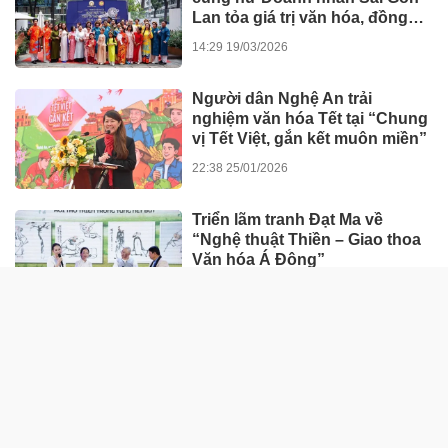
Lan tỏa giá trị văn hóa, đồng
hành tinh thần nghị quyết số 80
14:29 19/03/2026
của Chính phủ
Người dân Nghệ An trải
nghiệm văn hóa Tết tại “Chung
vị Tết Việt, gắn kết muôn miền”
22:38 25/01/2026
Triển lãm tranh Đạt Ma về
“Nghệ thuật Thiền – Giao thoa
Văn hóa Á Đông”
07:00 30/11/2025
GIÁO DỤC - SỨC KHỎE
Đau thắt lưng suốt 2 năm, đến
iBONE FiSiO mới biết nguyên