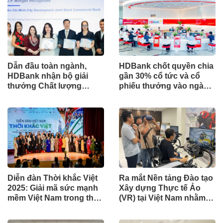
Dẫn đầu toàn ngành,
HDBank chốt quyền chia
HDBank nhận bộ giải
gần 30% cổ tức và cổ
thưởng Chất lượng
phiếu thưởng vào ngày
Thanh toán Toàn cầu
cả nước khởi công -
2025 từ JP Morgan
khánh thành 245 dự án
Chase
lớn
Diễn đàn Thời khắc Việt
Ra mắt Nền tảng Đào tạo
2025: Giải mã sức mạnh
Xây dựng Thực tế Ảo
mềm Việt Nam trong thời
(VR) tại Việt Nam nhằm
kỳ biến động toàn cầu
Hiện đại hóa Giáo dục
Nghề nghiệp