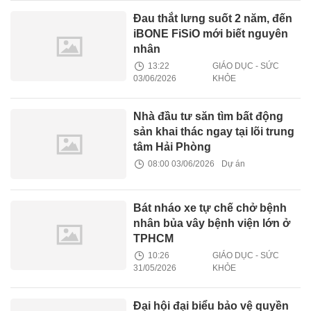
Đau thắt lưng suốt 2 năm, đến
iBONE FiSiO mới biết nguyên
nhân
13:22
GIÁO DỤC - SỨC
03/06/2026
KHỎE
Nhà đầu tư săn tìm bất động
sản khai thác ngay tại lõi trung
tâm Hải Phòng
08:00 03/06/2026
Dự án
Bát nháo xe tự chế chở bệnh
nhân bủa vây bệnh viện lớn ở
TPHCM
10:26
GIÁO DỤC - SỨC
31/05/2026
KHỎE
Đại hội đại biểu bảo vệ quyền