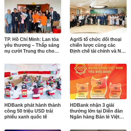
TP. Hồ Chí Minh: Lan tỏa
AgriS tổ chức đối thoại
yêu thương – Thắp sáng
chiến lược cùng các
nụ cười Trung thu cho
Định chế tài chính và Nhà
những “trẻ em da cam”
Đầu tư chuyên nghiệp
HDBank phát hành thành
HDBank nhận 3 giải
công 50 triệu USD trái
thưởng lớn tại Diễn đàn
phiếu xanh quốc tế
Ngân hàng Bán lẻ Việt
Nam 2025