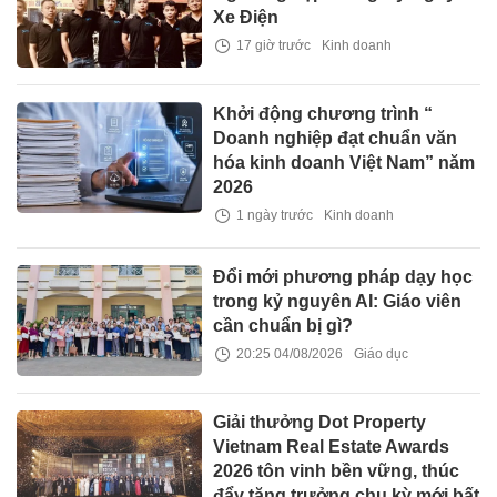
Xe Điện
17 giờ trước
Kinh doanh
Khởi động chương trình “
Doanh nghiệp đạt chuẩn văn
hóa kinh doanh Việt Nam” năm
2026
1 ngày trước
Kinh doanh
Đổi mới phương pháp dạy học
trong kỷ nguyên AI: Giáo viên
cần chuẩn bị gì?
20:25 04/08/2026
Giáo dục
Giải thưởng Dot Property
Vietnam Real Estate Awards
2026 tôn vinh bền vững, thúc
đẩy tăng trưởng chu kỳ mới bất