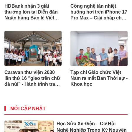
HDBank nhận 3 giải
Công nghệ tản nhiệt
thưởng lớn tại Diễn đàn
buồng hơi trên iPhone 17
Ngân hàng Bán lẻ Việt
Pro Max – Giải pháp cho
Nam 2025
hiệu năng bền bỉ
Caravan thư viện 2030
Tạp chí Giáo chức Việt
lần thứ 16 “gieo trên chữ
Nam ra mắt Ban Thời sự -
đá núi” - Hành trình trao
Khoa học
yêu thương đến Trường
TH&THCS Vừ A Dính,
Bản Ninh Hoà - Quảng
Tân - Lâm Đồng
MỚI CẬP NHẬT
Học Sửa Xe Điện – Cơ Hội
Nghề Nghiệp Trong Kỷ Nguyên