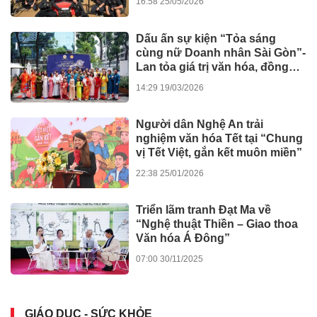
16:58 25/05/2026
Dấu ấn sự kiện “Tỏa sáng
cùng nữ Doanh nhân Sài Gòn”-
Lan tỏa giá trị văn hóa, đồng
hành tinh thần nghị quyết số 80
14:29 19/03/2026
của Chính phủ
Người dân Nghệ An trải
nghiệm văn hóa Tết tại “Chung
vị Tết Việt, gắn kết muôn miền”
22:38 25/01/2026
Triển lãm tranh Đạt Ma về
“Nghệ thuật Thiền – Giao thoa
Văn hóa Á Đông”
07:00 30/11/2025
GIÁO DỤC - SỨC KHỎE