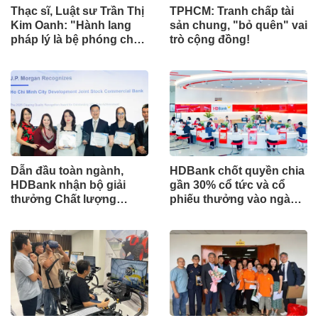
Thạc sĩ, Luật sư Trần Thị
TPHCM: Tranh chấp tài
Kim Oanh: "Hành lang
sản chung, "bỏ quên" vai
pháp lý là bệ phóng cho
trò cộng đồng!
sự sáng tạo số"
Dẫn đầu toàn ngành,
HDBank chốt quyền chia
HDBank nhận bộ giải
gần 30% cổ tức và cổ
thưởng Chất lượng
phiếu thưởng vào ngày
Thanh toán Toàn cầu
cả nước khởi công -
2025 từ JP Morgan
khánh thành 245 dự án
Chase
lớn