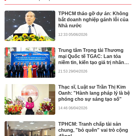
TPHCM tháo gỡ dự án: Không
bắt doanh nghiệp gánh lỗi của
Nhà nước
12:33 05/06/2026
Trung tâm Trọng tài Thương
mại Quốc tế TGAC: Lan tỏa
niềm tin, kiến tạo giá trị nhân
văn
21:53 29/04/2026
Thạc sĩ, Luật sư Trần Thị Kim
Oanh: "Hành lang pháp lý là bệ
phóng cho sự sáng tạo số"
14:46 06/04/2026
TPHCM: Tranh chấp tài sản
chung, "bỏ quên" vai trò cộng