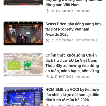
động sản Việt Nam
18:15 01/08/2026
Kinh doanh
Swiss Eden gây tiếng vang lớn
tại Dot Property Vietnam
Awards 2026
12:17 01/08/2026
BẤT ĐỘNG SẢN
Chính thức khởi động Chiến
dịch hữu cơ EU tại Việt Nam:
Thúc đẩy xu hướng tiêu dùng
an toàn, minh bạch, bền vững
21:47 29/07/2026
Kinh doanh
HCM-SME và VCCI ký kết hợp
tác chiến lược dài hạn tại diễn
đàn kinh tế mùa hè 2026
16:13 28/07/2026
Kinh doanh