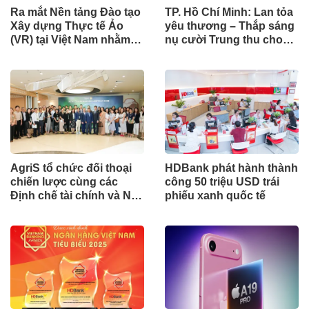
Ra mắt Nền tảng Đào tạo
TP. Hồ Chí Minh: Lan tỏa
Xây dựng Thực tế Ảo
yêu thương – Thắp sáng
(VR) tại Việt Nam nhằm
nụ cười Trung thu cho
Hiện đại hóa Giáo dục
những “trẻ em da cam”
Nghề nghiệp
AgriS tổ chức đối thoại
HDBank phát hành thành
chiến lược cùng các
công 50 triệu USD trái
Định chế tài chính và Nhà
phiếu xanh quốc tế
Đầu tư chuyên nghiệp