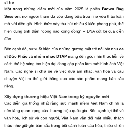
sĩ trẻ
Một trong những điểm mới của năm 2025 là phiên
Brown Bag
Session
, nơi người tham dự vừa dùng bữa trưa nhẹ vừa thảo luận
mở với diễn giả. Hình thức này thu hút nhiều ý kiến phong phú, thể
hiện đúng tinh thần “động não cộng đồng” – DNA cốt lõi của diễn
đàn.
Bên cạnh đó, sự xuất hiện của những gương mặt trẻ nổi bật như
ca
sĩ Đức Phúc
và
nhóm nhạc DTAP
mang đến góc nhìn thực tiễn về
cách thế hệ sáng tạo hiện đại đang góp phần làm mới hình ảnh Việt
Nam. Các nghệ sĩ chia sẻ về việc đưa âm nhạc, văn hóa và câu
chuyện Việt ra thế giới thông qua các sản phẩm mang bản sắc
riêng.
Xây dựng thương hiệu Việt Nam trong kỷ nguyên mới
Các diễn giả thống nhất rằng sức mạnh mềm Việt Nam chính là
nền tảng quan trọng của thương hiệu quốc gia. Bên cạnh lợi thế về
văn hóa, lịch sử và con người, Việt Nam vẫn đối mặt nhiều thách
thức như giữ gìn bản sắc trong bối cảnh toàn cầu hóa, thiếu chiến