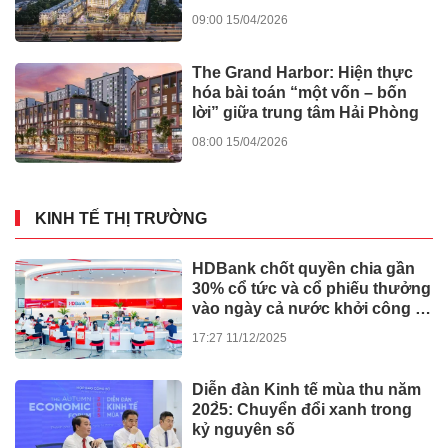
vững
09:00 15/04/2026
The Grand Harbor: Hiện thực
hóa bài toán “một vốn – bốn
lời” giữa trung tâm Hải Phòng
08:00 15/04/2026
KINH TẾ THỊ TRƯỜNG
HDBank chốt quyền chia gần
30% cổ tức và cổ phiếu thưởng
vào ngày cả nước khởi công -
khánh thành 245 dự án lớn
17:27 11/12/2025
Diễn đàn Kinh tế mùa thu năm
202̀5: Chuyển đổi xanh trong
kỷ nguyên số