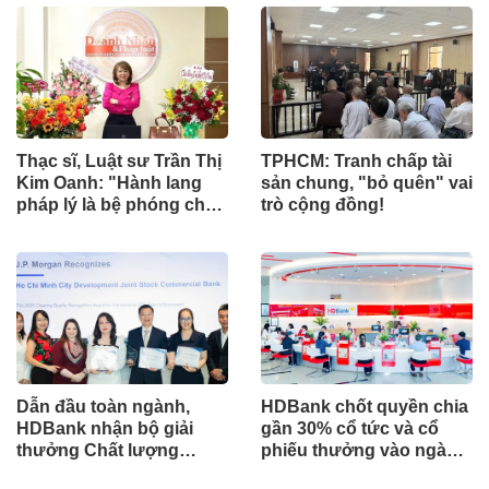
Thạc sĩ, Luật sư Trần Thị
TPHCM: Tranh chấp tài
Kim Oanh: "Hành lang
sản chung, "bỏ quên" vai
pháp lý là bệ phóng cho
trò cộng đồng!
sự sáng tạo số"
Dẫn đầu toàn ngành,
HDBank chốt quyền chia
HDBank nhận bộ giải
gần 30% cổ tức và cổ
thưởng Chất lượng
phiếu thưởng vào ngày
Thanh toán Toàn cầu
cả nước khởi công -