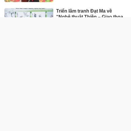
Triển lãm tranh Đạt Ma về
“Nghệ thuật Thiền – Giao thoa
Văn hóa Á Đông”
07:00 30/11/2025
GIÁO DỤC - SỨC KHỎE
Đau thắt lưng suốt 2 năm, đến
iBONE FiSiO mới biết nguyên
nhân
13:22 03/06/2026
Bát nháo xe tự chế chở bệnh
nhân bủa vây bệnh viện lớn ở
TPHCM
10:26 31/05/2026