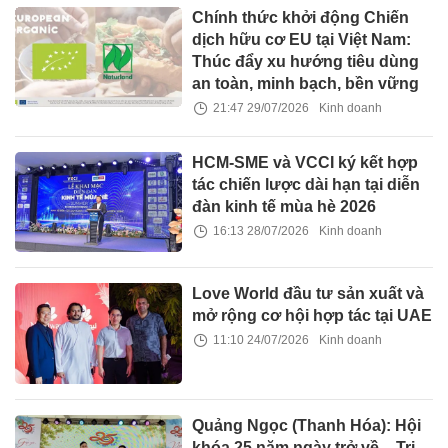
Chính thức khởi động Chiến
dịch hữu cơ EU tại Việt Nam:
Thúc đẩy xu hướng tiêu dùng
an toàn, minh bạch, bền vững
21:47 29/07/2026
Kinh doanh
HCM-SME và VCCI ký kết hợp
tác chiến lược dài hạn tại diễn
đàn kinh tế mùa hè 2026
16:13 28/07/2026
Kinh doanh
Love World đầu tư sản xuất và
mở rộng cơ hội hợp tác tại UAE
11:10 24/07/2026
Kinh doanh
Quảng Ngọc (Thanh Hóa): Hội
khóa 25 năm ngày trở về – Tri