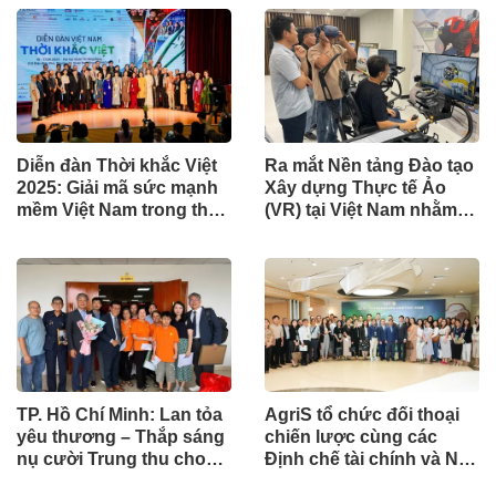
2025 từ JP Morgan
khánh thành 245 dự án
Chase
lớn
Diễn đàn Thời khắc Việt
Ra mắt Nền tảng Đào tạo
2025: Giải mã sức mạnh
Xây dựng Thực tế Ảo
mềm Việt Nam trong thời
(VR) tại Việt Nam nhằm
kỳ biến động toàn cầu
Hiện đại hóa Giáo dục
Nghề nghiệp
TP. Hồ Chí Minh: Lan tỏa
AgriS tổ chức đối thoại
yêu thương – Thắp sáng
chiến lược cùng các
nụ cười Trung thu cho
Định chế tài chính và Nhà
những “trẻ em da cam”
Đầu tư chuyên nghiệp