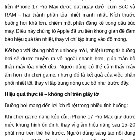
trên iPhone 17 Pro Max được đặt ngay dưới cụm SoC và
RAM – hai thành phần tỏa nhiệt mạnh nhất. Kích thước
buồng hơi khá lớn, chiếm một phần đáng kể trong cấu trúc
máy. Điều này chứng tỏ Apple đã ưu tiên không gian để đảm
bảo hiệu quả tản nhiệt, thay vì chỉ tập trung vào độ mỏng.
Kết hợp với khung nhôm unibody mới, nhiệt lượng từ buồng
hơi sẽ được truyền ra vỏ ngoài nhanh hơn, giúp toàn bộ
thân máy tỏa nhiệt đều. Người dùng có thể cảm thấy máy
ấm hơn khi chơi game, nhưng đó là kết quả của việc phân
phối nhiệt tốt, thay vì tập trung nóng cục bộ như trước đây.
Hiệu quả thực tế – không chỉ trên giấy tờ
Buồng hơi mang đến lợi ích rõ rệt trong nhiều tình huống:
Khi chơi game nặng kéo dài, iPhone 17 Pro Max giữ được
mức khung hình ổn định, thay vì giảm hiệu năng sau 15–20
phút như trên thế hệ trước. Người dùng sáng tạo nội dung