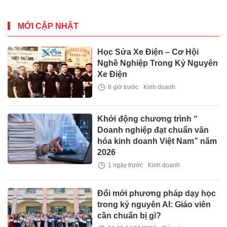
TH&THCS Vừ A Dính,
Bản Ninh Hoà - Quảng
Tân - Lâm Đồng
MỚI CẬP NHẬT
Học Sửa Xe Điện – Cơ Hội
Nghề Nghiệp Trong Kỷ Nguyên
Xe Điện
8 giờ trước
Kinh doanh
Khởi động chương trình “
Doanh nghiệp đạt chuẩn văn
hóa kinh doanh Việt Nam” năm
2026
1 ngày trước
Kinh doanh
Đổi mới phương pháp dạy học
trong kỷ nguyên AI: Giáo viên
cần chuẩn bị gì?