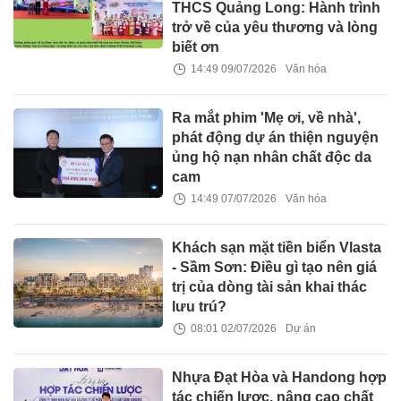
THCS Quảng Long: Hành trình
trở về của yêu thương và lòng
biết ơn
14:49 09/07/2026
Văn hóa
Ra mắt phim 'Mẹ ơi, về nhà',
phát động dự án thiện nguyện
ủng hộ nạn nhân chất độc da
cam
14:49 07/07/2026
Văn hóa
Khách sạn mặt tiền biển Vlasta
- Sầm Sơn: Điều gì tạo nên giá
trị của dòng tài sản khai thác
lưu trú?
08:01 02/07/2026
Dự án
Nhựa Đạt Hòa và Handong hợp
tác chiến lược, nâng cao chất