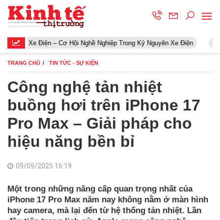
 Điện – Cơ Hội Nghề Nghiệp Trong Kỷ Nguyên Xe Điện
Khởi động 
TRANG CHỦ
TIN TỨC - SỰ KIỆN
Công nghệ tản nhiệt
buồng hơi trên iPhone 17
Pro Max – Giải pháp cho
hiệu năng bền bỉ
09/09/2025 16:19
Một trong những nâng cấp quan trọng nhất của
iPhone 17 Pro Max năm nay không nằm ở màn hình
hay camera, mà lại đến từ hệ thống tản nhiệt. Lần