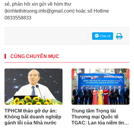
sẻ, phản hồi xin gửi về hòm thư
(kinhtethitruong.info@gmail.com) hoặc số Hotline
0833558833
Chia sẻ
CÙNG CHUYÊN MỤC
TPHCM tháo gỡ dự án:
Trung tâm Trọng tài
Không bắt doanh nghiệp
Thương mại Quốc tế
gánh lỗi của Nhà nước
TGAC: Lan tỏa niềm tin,
kiến tạo giá trị nhân văn