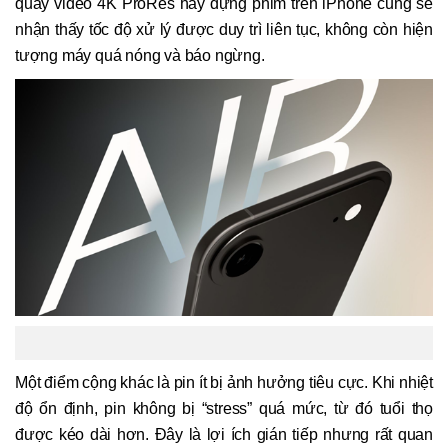
quay video 4K ProRes hay dựng phim trên iPhone cũng sẽ
nhận thấy tốc độ xử lý được duy trì liên tục, không còn hiện
tượng máy quá nóng và báo ngừng.
Một điểm cộng khác là pin ít bị ảnh hưởng tiêu cực. Khi nhiệt
độ ổn định, pin không bị “stress” quá mức, từ đó tuổi thọ
được kéo dài hơn. Đây là lợi ích gián tiếp nhưng rất quan