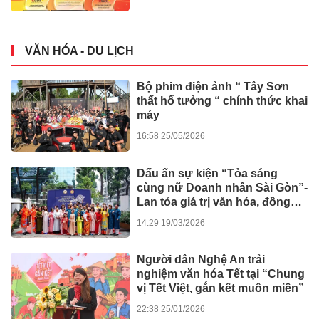
VĂN HÓA - DU LỊCH
Bộ phim điện ảnh “ Tây Sơn
thất hổ tưởng “ chính thức khai
máy
16:58 25/05/2026
Dấu ấn sự kiện “Tỏa sáng
cùng nữ Doanh nhân Sài Gòn”-
Lan tỏa giá trị văn hóa, đồng
hành tinh thần nghị quyết số 80
14:29 19/03/2026
của Chính phủ
Người dân Nghệ An trải
nghiệm văn hóa Tết tại “Chung
vị Tết Việt, gắn kết muôn miền”
22:38 25/01/2026