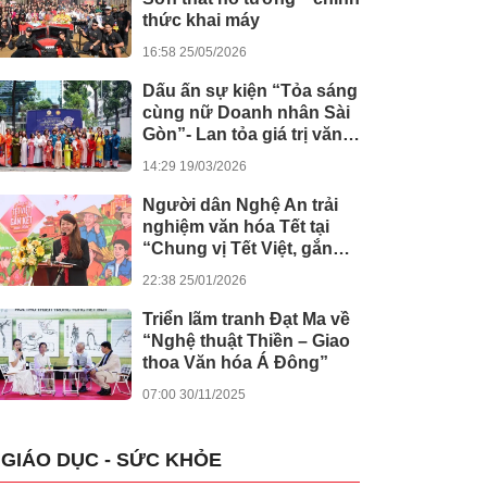
thức khai máy
16:58 25/05/2026
Dấu ấn sự kiện “Tỏa sáng
cùng nữ Doanh nhân Sài
Gòn”- Lan tỏa giá trị văn
hóa, đồng hành tinh thần
14:29 19/03/2026
nghị quyết số 80 của
Chính phủ
Người dân Nghệ An trải
nghiệm văn hóa Tết tại
“Chung vị Tết Việt, gắn
kết muôn miền”
22:38 25/01/2026
Triển lãm tranh Đạt Ma về
“Nghệ thuật Thiền – Giao
thoa Văn hóa Á Đông”
07:00 30/11/2025
GIÁO DỤC - SỨC KHỎE