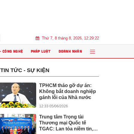
Thứ 7, 8 tháng 8, 2026, 12:29:23
m” năm 2026
Đổi mới phương pháp dạy học trong kỷ nguyên AI: Giáo
 - CÔNG NGHỆ
PHÁP LUẬT
DOANH NHÂN
TIN TỨC - SỰ KIỆN
TPHCM tháo gỡ dự án:
Không bắt doanh nghiệp
gánh lỗi của Nhà nước
12:33 05/06/2026
Trung tâm Trọng tài
Thương mại Quốc tế
TGAC: Lan tỏa niềm tin,