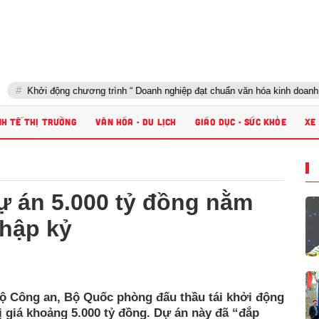
i động chương trình “ Doanh nghiệp đạt chuẩn văn hóa kinh doanh Việt Na
NH TẾ THỊ TRƯỜNG
VĂN HÓA - DU LỊCH
GIÁO DỤC - SỨC KHỎE
XE
ự án 5.000 tỷ đồng nằm
thập kỷ
Bộ Công an, Bộ Quốc phòng đấu thầu tái khởi động
ị giá khoảng 5.000 tỷ đồng. Dự án này đã “đắp