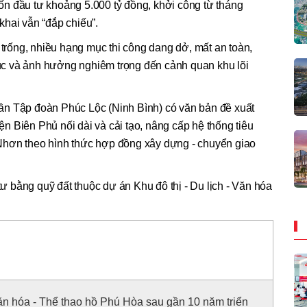
n đầu tư khoảng 5.000 tỷ đồng, khởi công từ tháng
hai vẫn “đắp chiếu”.
 trống, nhiều hạng mục thi công dang dở, mất an toàn,
c và ảnh hưởng nghiêm trọng đến cảnh quan khu lõi
ần Tập đoàn Phúc Lộc (Ninh Bình) có văn bản đề xuất
 Biên Phủ nối dài và cải tạo, nâng cấp hệ thống tiêu
Nhơn theo hình thức hợp đồng xây dựng - chuyển giao
 tư bằng quỹ đất thuộc dự án Khu đô thị - Du lịch - Văn hóa
Văn hóa - Thể thao hồ Phú Hòa sau gần 10 năm triển