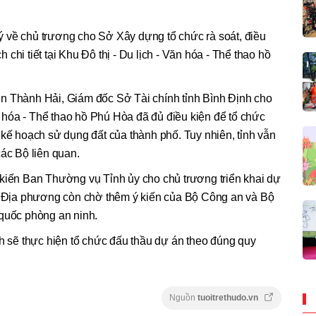
 về chủ trương cho Sở Xây dựng tổ chức rà soát, điều
chi tiết tại Khu Đô thị - Du lịch - Văn hóa - Thể thao hồ
n Thành Hải, Giám đốc Sở Tài chính tỉnh Bình Định cho
ăn hóa - Thể thao hồ Phú Hòa đã đủ điều kiện để tổ chức
 kế hoạch sử dụng đất của thành phố. Tuy nhiên, tỉnh vẫn
các Bộ liên quan.
 kiến Ban Thường vụ Tỉnh ủy cho chủ trương triển khai dự
u. Địa phương còn chờ thêm ý kiến của Bộ Công an và Bộ
 quốc phòng an ninh.
nh sẽ thực hiện tổ chức đấu thầu dự án theo đúng quy
Nguồn
tuoitrethudo.vn