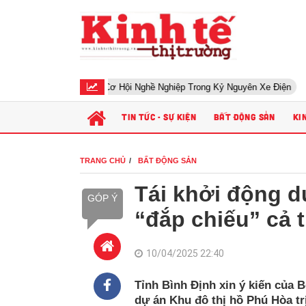
 Sửa Xe Điện – Cơ Hội Nghề Nghiệp Trong Kỷ Nguyên Xe Điện
Khở
TIN TỨC - SỰ KIỆN
BẤT ĐỘNG SẢN
KI
TRANG CHỦ
BẤT ĐỘNG SẢN
Tái khởi động d
GÓP Ý
“đắp chiếu” cả 
10/04/2025 22:40
Tỉnh Bình Định xin ý kiến của 
dự án Khu đô thị hồ Phú Hòa tr