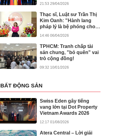
kiến tạo giá trị nhân văn
21:53 29/04/2026
Thạc sĩ, Luật sư Trần Thị
Kim Oanh: "Hành lang
pháp lý là bệ phóng cho
sự sáng tạo số"
14:46 06/04/2026
TPHCM: Tranh chấp tài
sản chung, "bỏ quên" vai
trò cộng đồng!
09:32 10/01/2026
BẤT ĐỘNG SẢN
Swiss Eden gây tiếng
vang lớn tại Dot Property
Vietnam Awards 2026
12:17 01/08/2026
Atera Central – Lời giải