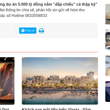
ộng dự án 5.000 tỷ đồng nằm “đắp chiếu” cả thập kỷ"
Mọi thông tin chia sẻ, phản hồi xin gửi về hòm thư
hoặc số Hotline 0833558833
Chia sẻ
i Dot
Khách sạn mặt tiền biển Vlasta - Sầm