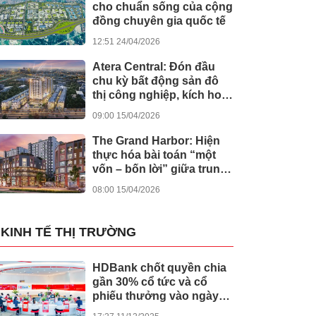
cho chuẩn sống của cộng
đồng chuyên gia quốc tế
12:51 24/04/2026
Atera Central: Đón đầu
chu kỳ bất động sản đô
thị công nghiệp, kích hoạt
dòng tiền bền vững
09:00 15/04/2026
The Grand Harbor: Hiện
thực hóa bài toán “một
vốn – bốn lời” giữa trung
tâm Hải Phòng
08:00 15/04/2026
KINH TẾ THỊ TRƯỜNG
HDBank chốt quyền chia
gần 30% cổ tức và cổ
phiếu thưởng vào ngày
cả nước khởi công -