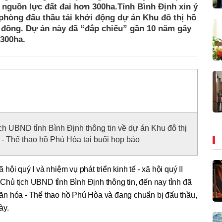
 nguồn lực đất đai hơn 300ha.Tỉnh Bình Định xin ý
phòng đấu thầu tái khởi động dự án Khu đô thị hồ
ỷ đồng. Dự án này đã “đắp chiếu” gần 10 năm gây
 300ha.
h UBND tỉnh Bình Định thông tin về dự án Khu đô thị
a - Thể thao hồ Phú Hòa tại buổi họp báo
ã hội quý I và nhiệm vụ phát triển kinh tế - xã hội quý II
hủ tịch UBND tỉnh Bình Định thông tin, đến nay tỉnh đã
 Văn hóa - Thể thao hồ Phú Hòa và đang chuẩn bị đấu thầu,
ày.