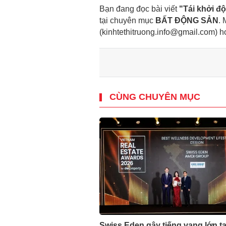
Bạn đang đọc bài viết
"Tái khởi đ
tại chuyên mục
BẤT ĐỘNG SẢN
. 
(kinhtethitruong.info@gmail.com) 
CÙNG CHUYÊN MỤC
Swiss Eden gây tiếng vang lớn tạ