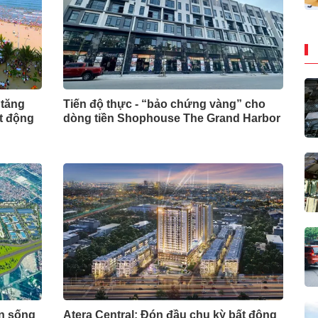
 tăng
Tiến độ thực - “bảo chứng vàng” cho
ất động
dòng tiền Shophouse The Grand Harbor
ẩn sống
Atera Central: Đón đầu chu kỳ bất động