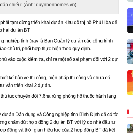
“đắp chiếu” (Ảnh: quynhonhomes.vn)
 phải tạm dừng triển khai dự án Khu đô thị hồ Phú Hòa để
ho hai dự án BT.
 nghiệp tỉnh (nay là Ban Quản lý dự án các công trình
ao chủ trì, phối hợp thực hiện theo quy định.
hủ vào cuộc kiểm tra, chỉ ra một số sai phạm đối với 2 dự
thiết kế bản vẽ thi công, biện pháp thi công và chưa có
ư vẫn triển khai 2 dự án.
 thủ tục chuyển đổi 7,6ha rừng phòng hộ thuộc hành lang
 dự án Dân dụng và Công nghiệp tỉnh Bình Định đã có tờ
ương chấm dứt hợp đồng 2 dự án BT, với lý do nhà đầu tư
ợp đồng và thời gian hiệu lực của 2 hợp đồng BT đã kết