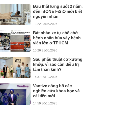
Đau thắt lưng suốt 2 năm,
đến iBONE FiSiO mới biết
nguyên nhân
13:22 03/06/2026
Bát nháo xe tự chế chở
bệnh nhân bủa vây bệnh
viện lớn ở TPHCM
10:26 31/05/2026
Sau phẫu thuật cơ xương
khớp, vì sao cần điều trị
tâm thần kinh?
14:37 09/12/2025
Vantive công bố các
nghiên cứu khoa học và
cải tiến mới
14:59 30/10/2025