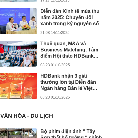
17:27 11/12/2025
khánh thành 245 dự án
lớn
Diễn đàn Kinh tế mùa thu
năm 202̀5: Chuyển đổi
xanh trong kỷ nguyên số
21:08 14/11/2025
Thuế quan, M&A và
Business Matching: Tâm
điểm Hội thảo HDBank
Japan Desk 2025
08:23 01/10/2025
HDBank nhận 3 giải
thưởng lớn tại Diễn đàn
Ngân hàng Bán lẻ Việt
Nam 2025
08:23 01/10/2025
VĂN HÓA - DU LỊCH
Bộ phim điện ảnh “ Tây
Sơn thất hổ tưởng “ chính