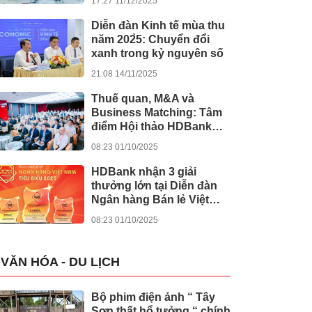
17:27 11/12/2025
khánh thành 245 dự án
lớn
Diễn đàn Kinh tế mùa thu
năm 202̀5: Chuyển đổi
xanh trong kỷ nguyên số
21:08 14/11/2025
Thuế quan, M&A và
Business Matching: Tâm
điểm Hội thảo HDBank
Japan Desk 2025
08:23 01/10/2025
HDBank nhận 3 giải
thưởng lớn tại Diễn đàn
Ngân hàng Bán lẻ Việt
Nam 2025
08:23 01/10/2025
VĂN HÓA - DU LỊCH
Bộ phim điện ảnh “ Tây
Sơn thất hổ tưởng “ chính