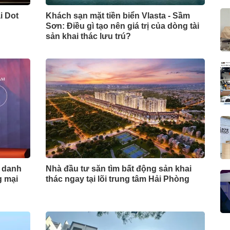
i Dot
Khách sạn mặt tiền biển Vlasta - Sầm
Sơn: Điều gì tạo nên giá trị của dòng tài
sản khai thác lưu trú?
 danh
Nhà đầu tư săn tìm bất động sản khai
g mại
thác ngay tại lõi trung tâm Hải Phòng