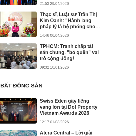
kiến tạo giá trị nhân văn
21:53 29/04/2026
Thạc sĩ, Luật sư Trần Thị
Kim Oanh: "Hành lang
pháp lý là bệ phóng cho
sự sáng tạo số"
14:46 06/04/2026
TPHCM: Tranh chấp tài
sản chung, "bỏ quên" vai
trò cộng đồng!
09:32 10/01/2026
BẤT ĐỘNG SẢN
Swiss Eden gây tiếng
vang lớn tại Dot Property
Vietnam Awards 2026
12:17 01/08/2026
Atera Central – Lời giải