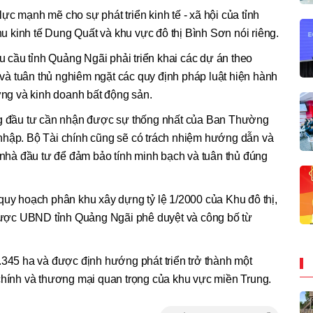
ực mạnh mẽ cho sự phát triển kinh tế - xã hội của tỉnh
 kinh tế Dung Quất và khu vực đô thị Bình Sơn nói riêng.
cầu tỉnh Quảng Ngãi phải triển khai các dự án theo
à tuân thủ nghiêm ngặt các quy định pháp luật hiện hành
dựng và kinh doanh bất động sản.
ơng đầu tư cần nhận được sự thống nhất của Ban Thường
nhập. Bộ Tài chính cũng sẽ có trách nhiệm hướng dẫn và
n nhà đầu tư để đảm bảo tính minh bạch và tuân thủ đúng
quy hoạch phân khu xây dựng tỷ lệ 1/2000 của Khu đô thị,
ược UBND tỉnh Quảng Ngãi phê duyệt và công bố từ
.345 ha và được định hướng phát triển trở thành một
tài chính và thương mại quan trọng của khu vực miền Trung.