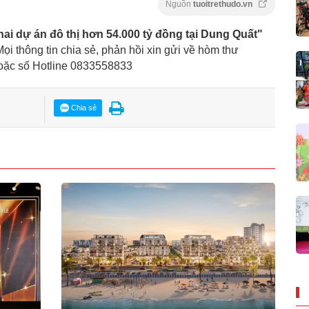
Nguồn
tuoitrethudo.vn
hai dự án đô thị hơn 54.000 tỷ đồng tại Dung Quất"
Mọi thông tin chia sẻ, phản hồi xin gửi về hòm thư
hoặc số Hotline 0833558833
Chia sẻ