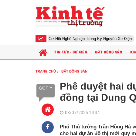
c Sửa Xe Điện – Cơ Hội Nghề Nghiệp Trong Kỷ Nguyên Xe Điện
Kh
TIN TỨC - SỰ KIỆN
BẤT ĐỘNG SẢN
KI
TRANG CHỦ
BẤT ĐỘNG SẢN
Phê duyệt hai dự
GÓP Ý
đồng tại Dung 
03/07/2025 14:34
Phó Thủ tướng Trần Hồng Hà vừ
cho hai dự án đô thị mới quy m