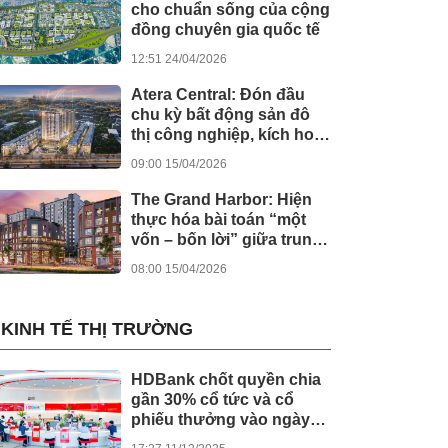
cho chuẩn sống của cộng
đồng chuyên gia quốc tế
12:51 24/04/2026
Atera Central: Đón đầu
chu kỳ bất động sản đô
thị công nghiệp, kích hoạt
dòng tiền bền vững
09:00 15/04/2026
The Grand Harbor: Hiện
thực hóa bài toán “một
vốn – bốn lời” giữa trung
tâm Hải Phòng
08:00 15/04/2026
KINH TẾ THỊ TRƯỜNG
HDBank chốt quyền chia
gần 30% cổ tức và cổ
phiếu thưởng vào ngày
cả nước khởi công -