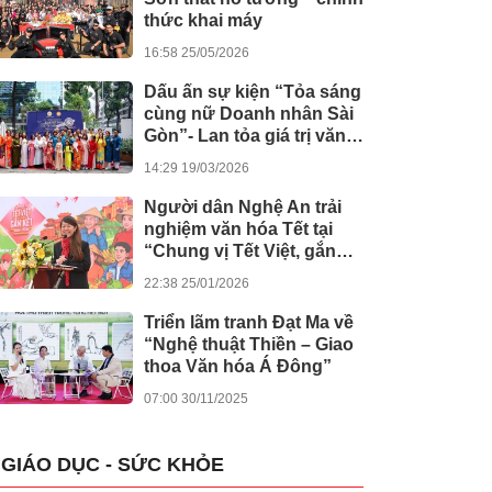
thức khai máy
16:58 25/05/2026
Dấu ấn sự kiện “Tỏa sáng
cùng nữ Doanh nhân Sài
Gòn”- Lan tỏa giá trị văn
hóa, đồng hành tinh thần
14:29 19/03/2026
nghị quyết số 80 của
Chính phủ
Người dân Nghệ An trải
nghiệm văn hóa Tết tại
“Chung vị Tết Việt, gắn
kết muôn miền”
22:38 25/01/2026
Triển lãm tranh Đạt Ma về
“Nghệ thuật Thiền – Giao
thoa Văn hóa Á Đông”
07:00 30/11/2025
GIÁO DỤC - SỨC KHỎE