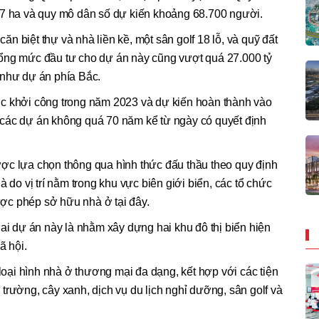
77 ha và quy mô dân số dự kiến khoảng 68.700 người.
 biệt thự và nhà liền kề, một sân golf 18 lỗ, và quỹ đất
ổng mức đầu tư cho dự án này cũng vượt quá 27.000 tỷ
 như dự án phía Bắc.
c khởi công trong năm 2023 và dự kiến hoàn thành vào
các dự án không quá 70 năm kể từ ngày có quyết định
ợc lựa chọn thông qua hình thức đấu thầu theo quy định
à do vị trí nằm trong khu vực biên giới biển, các tổ chức
ợc phép sở hữu nhà ở tại đây.
hai dự án này là nhằm xây dựng hai khu đô thị biển hiện
ã hội.
 loại hình nhà ở thương mại đa dạng, kết hợp với các tiện
trường, cây xanh, dịch vụ du lịch nghỉ dưỡng, sân golf và