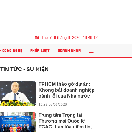
Thứ 7, 8 tháng 8, 2026, 18:49:13
m” năm 2026
Đổi mới phương pháp dạy học trong kỷ nguyên AI: Giáo
 - CÔNG NGHỆ
PHÁP LUẬT
DOANH NHÂN
TIN TỨC - SỰ KIỆN
TPHCM tháo gỡ dự án:
Không bắt doanh nghiệp
gánh lỗi của Nhà nước
12:33 05/06/2026
Trung tâm Trọng tài
Thương mại Quốc tế
TGAC: Lan tỏa niềm tin,