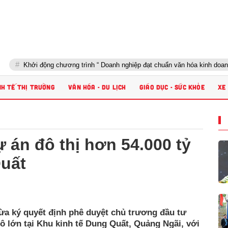
ởi động chương trình “ Doanh nghiệp đạt chuẩn văn hóa kinh doanh Việt Na
NH TẾ THỊ TRƯỜNG
VĂN HÓA - DU LỊCH
GIÁO DỤC - SỨC KHỎE
XE
 án đô thị hơn 54.000 tỷ
Quất
a ký quyết định phê duyệt chủ trương đầu tư
ô lớn tại Khu kinh tế Dung Quất, Quảng Ngãi, với