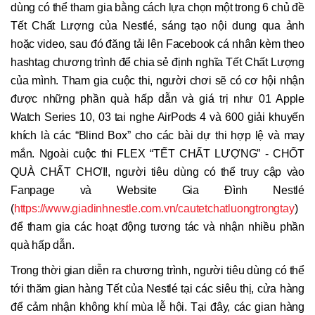
dùng có thể tham gia bằng cách lựa chọn một trong 6 chủ đề
Tết Chất Lượng của Nestlé, sáng tạo nội dung qua ảnh
hoặc video, sau đó đăng tải lên Facebook cá nhân kèm theo
hashtag chương trình để chia sẻ định nghĩa Tết Chất Lượng
của mình. Tham gia cuộc thi, người chơi sẽ có cơ hội nhận
được những phần quà hấp dẫn và giá trị như 01 Apple
Watch Series 10, 03 tai nghe AirPods 4 và 600 giải khuyến
khích là các “Blind Box” cho các bài dự thi hợp lệ và may
mắn. Ngoài cuộc thi FLEX “TẾT CHẤT LƯỢNG” - CHỐT
QUÀ CHẤT CHƠI!, người tiêu dùng có thể truy cập vào
Fanpage và Website Gia Đình Nestlé
(
https://www.giadinhnestle.com.vn/cautetchatluongtrongtay
)
để tham gia các hoạt động tương tác và nhận nhiều phần
quà hấp dẫn.
Trong thời gian diễn ra chương trình, người tiêu dùng có thể
tới thăm gian hàng Tết của Nestlé tại các siêu thị, cửa hàng
để cảm nhận không khí mùa lễ hội. Tại đây, các gian hàng