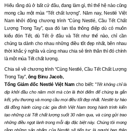
Hiểu rằng dù ở bất cứ đâu, đang làm gì, thì thế hệ nào cũng
mong cầu một mùa “Tết chất lượng”. Năm nay, Nestlé Việt
Nam khởi động chương trình “Cùng Nestlé, Cầu Tết Chất
Lượng Trong Tay”, qua đó lan tỏa thông điệp dù có muôn
kiểu đón Tết, dù Tết ở đâu và Tết như thế nào, chỉ cần
chúng ta dành cho nhau những điều tốt đẹp nhất, bên nhau
thời khắc ý nghĩa và cùng nhau chia sẻ tình thân thì đó chính
là một mùa Tết chất lượng.
Chia sẻ về chương trình “Cùng Nestlé, Cầu Tết Chất Lượng
Trong Tay”,
ông Binu Jacob,
Tổng Giám đốc Nestlé Việt Nam
cho biết: “
Tết không chỉ là
dịp khởi đầu cho năm mới mà còn là thời điểm để chúng ta gắn
kết, yêu thương và mong cầu mọi điều tốt đẹp nhất. Nestlé tự hào
đã đồng hành cùng các gia đình Việt Nam trong hành trình kiến
tạo những cái Tết chất lượng suốt 30 năm qua, và cùng gửi trao
những điều ngọt lành trong mỗi dịp đặc biệt này. Chúng tôi mong
rằng những sản phẩm của Nestlé sẽ tiếp tục là người bạn thân