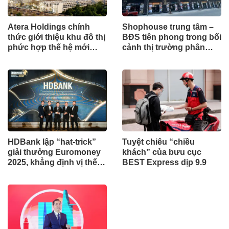
Atera Holdings chính
Shophouse trung tâm –
thức giới thiệu khu đô thị
BĐS tiên phong trong bối
phức hợp thế hệ mới
cảnh thị trường phân
Atera Central tại Hưng
hoá
Yên
HDBank lập “hat-trick”
Tuyệt chiêu “chiều
giải thưởng Euromoney
khách” của bưu cục
2025, khẳng định vị thế
BEST Express dịp 9.9
quốc tế của ngân hàng
Việt