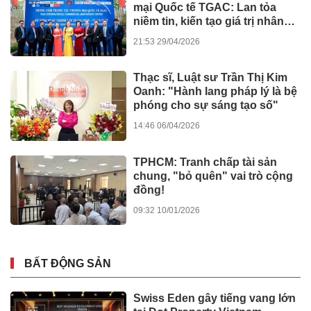
mại Quốc tế TGAC: Lan tỏa
niềm tin, kiến tạo giá trị nhân
văn
21:53 29/04/2026
Thạc sĩ, Luật sư Trần Thị Kim
Oanh: "Hành lang pháp lý là bệ
phóng cho sự sáng tạo số"
14:46 06/04/2026
TPHCM: Tranh chấp tài sản
chung, "bỏ quên" vai trò cộng
đồng!
09:32 10/01/2026
BẤT ĐỘNG SẢN
Swiss Eden gây tiếng vang lớn