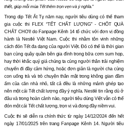
thiết, giúp mỗi mùa Tết thêm trọn vẹn và ý nghĩa.”
Trong dịp Tết Ất Tỵ năm nay, người tiêu dùng có thể tham
gia cuộc thi FLEX “TẾT CHẤT LƯỢNG” - CHỐT QUÀ
CHẤT CHƠI! do Fanpage Kênh 14 tổ chức với đơn vị đồng
hành là Nestlé Việt Nam. Cuộc thi nhằm tôn vinh những
cách đón Tết đa dạng của người Việt. Đó có thể là thời gian
bạn cùng quây quần bên gia đình trong bữa cơm sum họp,
hay thời khắc quý giá chúng ta cùng người thân trải nghiệm
chuyến đi đầy cảm hứng, hoặc đơn giản là người cha cùng
con uống trà và trò chuyện thân mật trong không gian đầm
ấm của căn nhà nhỏ, tất cả đều là những mảnh ghép tạo
nên một cái Tết chất lượng đầy ý nghĩa. Nestlé tin rằng dù ở
đâu và trong hoàn cảnh nào, người tiêu dùng Việt vẫn có thể
đón một cái Tết chất lượng, trọn vị và đong đầy niềm vui.
Cuộc thi sẽ diễn ra chính thức từ ngày 14/12/2024 đến hết
ngày 17/01/2025 trên trang Fanpage Kênh 14. Người tiêu