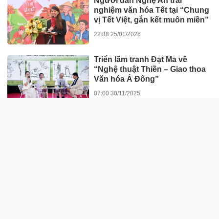
Người dân Nghệ An trải
nghiệm văn hóa Tết tại “Chung
vị Tết Việt, gắn kết muôn miền”
22:38 25/01/2026
Triển lãm tranh Đạt Ma về
“Nghệ thuật Thiền – Giao thoa
Văn hóa Á Đông”
07:00 30/11/2025
GIÁO DỤC - SỨC KHỎE
Đau thắt lưng suốt 2 năm, đến
iBONE FiSiO mới biết nguyên
nhân
13:22 03/06/2026
Bát nháo xe tự chế chở bệnh