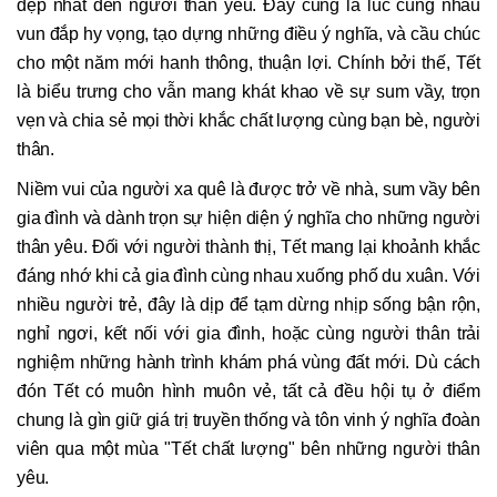
đẹp nhất đến người thân yêu. Đây cũng là lúc cùng nhau
vun đắp hy vọng, tạo dựng những điều ý nghĩa, và cầu chúc
cho một năm mới hanh thông, thuận lợi. Chính bởi thế, Tết
là biểu trưng cho vẫn mang khát khao về sự sum vầy, trọn
vẹn và chia sẻ mọi thời khắc chất lượng cùng bạn bè, người
thân.
Niềm vui của người xa quê là được trở về nhà, sum vầy bên
gia đình và dành trọn sự hiện diện ý nghĩa cho những người
thân yêu. Đối với người thành thị, Tết mang lại khoảnh khắc
đáng nhớ khi cả gia đình cùng nhau xuống phố du xuân. Với
nhiều người trẻ, đây là dịp để tạm dừng nhịp sống bận rộn,
nghỉ ngơi, kết nối với gia đình, hoặc cùng người thân trải
nghiệm những hành trình khám phá vùng đất mới. Dù cách
đón Tết có muôn hình muôn vẻ, tất cả đều hội tụ ở điểm
chung là gìn giữ giá trị truyền thống và tôn vinh ý nghĩa đoàn
viên qua một mùa "Tết chất lượng" bên những người thân
yêu.