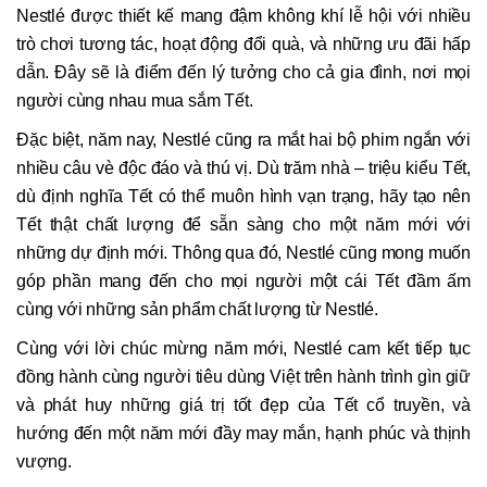
Nestlé được thiết kế mang đậm không khí lễ hội với nhiều
trò chơi tương tác, hoạt động đổi quà, và những ưu đãi hấp
dẫn. Đây sẽ là điểm đến lý tưởng cho cả gia đình, nơi mọi
người cùng nhau mua sắm Tết.
Đặc biệt, năm nay, Nestlé cũng ra mắt hai bộ phim ngắn với
nhiều câu vè độc đáo và thú vị. Dù trăm nhà – triệu kiểu Tết,
dù định nghĩa Tết có thể muôn hình vạn trạng, hãy tạo nên
Tết thật chất lượng để sẵn sàng cho một năm mới với
những dự định mới. Thông qua đó, Nestlé cũng mong muốn
góp phần mang đến cho mọi người một cái Tết đầm ấm
cùng với những sản phẩm chất lượng từ Nestlé.
Cùng với lời chúc mừng năm mới, Nestlé cam kết tiếp tục
đồng hành cùng người tiêu dùng Việt trên hành trình gìn giữ
và phát huy những giá trị tốt đẹp của Tết cổ truyền, và
hướng đến một năm mới đầy may mắn, hạnh phúc và thịnh
vượng.