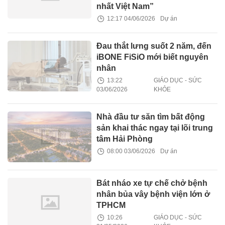
nhất Việt Nam”
12:17 04/06/2026
Dự án
Đau thắt lưng suốt 2 năm, đến
iBONE FiSiO mới biết nguyên
nhân
13:22
GIÁO DỤC - SỨC
03/06/2026
KHỎE
Nhà đầu tư săn tìm bất động
sản khai thác ngay tại lõi trung
tâm Hải Phòng
08:00 03/06/2026
Dự án
Bát nháo xe tự chế chở bệnh
nhân bủa vây bệnh viện lớn ở
TPHCM
10:26
GIÁO DỤC - SỨC