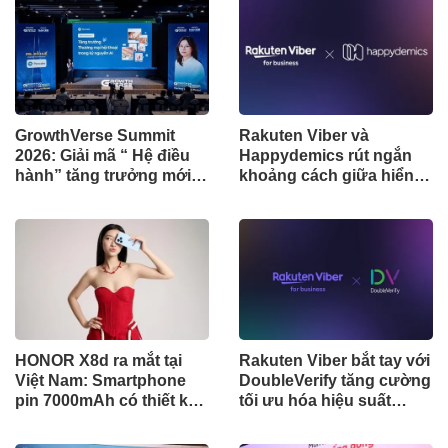
GrowthVerse Summit
Rakuten Viber và
2026: Giải mã “ Hệ điều
Happydemics rút ngắn
hành” tăng trưởng mới
khoảng cách giữa hiển
cho Doanh nghiệp Việt
thị quảng cáo và nhận
thức người dùng
HONOR X8d ra mắt tại
Rakuten Viber bắt tay với
Việt Nam: Smartphone
DoubleVerify tăng cường
pin 7000mAh có thiết kế
tối ưu hóa hiệu suất
mỏng nhất phân khúc
quảng cáo