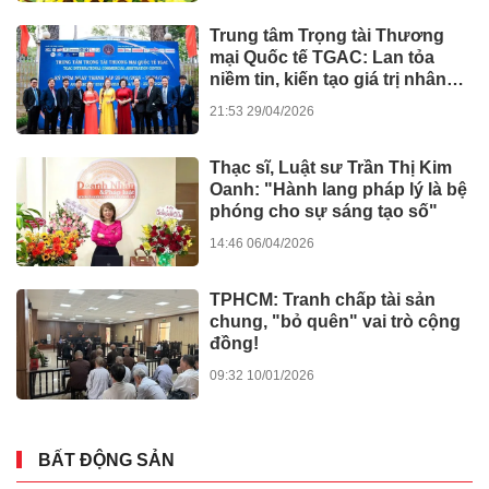
Du Lịch Nhật Bản
15:30 22/06/2026
Du lịch
Người trẻ định hình lại thói
quen hưởng thụ kì nghỉ và
những cuộc vui
18:02 15/06/2026
Kinh doanh
PHD Health Sciences: Cột mốc
15 năm đầy thăng hoa tại
Vietbaby 2026
09:00 09/06/2026
Kinh doanh
TPHCM tháo gỡ dự án: Không
bắt doanh nghiệp gánh lỗi của
Nhà nước
12:33 05/06/2026
Tin tức - Sự kiện