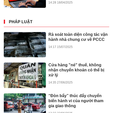
Lan tỏa giá trị văn hóa, đồng
hành tinh thần nghị quyết số 80
14:29 19/03/2026
của Chính phủ
Người dân Nghệ An trải
nghiệm văn hóa Tết tại “Chung
vị Tết Việt, gắn kết muôn miền”
22:38 25/01/2026
Triển lãm tranh Đạt Ma về
“Nghệ thuật Thiền – Giao thoa
Văn hóa Á Đông”
07:00 30/11/2025
GIÁO DỤC - SỨC KHỎE
Đau thắt lưng suốt 2 năm, đến
iBONE FiSiO mới biết nguyên
nhân