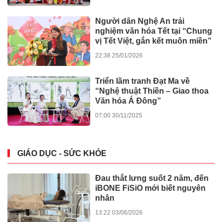
BẤT ĐỘNG SẢN
Swiss Eden gây tiếng vang lớn
tại Dot Property Vietnam
Awards 2026
12:17 01/08/2026
Atera Central – Lời giải cho
chuẩn sống của cộng đồng
chuyên gia quốc tế
12:51 24/04/2026
Atera Central: Đón đầu chu kỳ
bất động sản đô thị công
nghiệp, kích hoạt dòng tiền bền
vững
09:00 15/04/2026
The Grand Harbor: Hiện thực