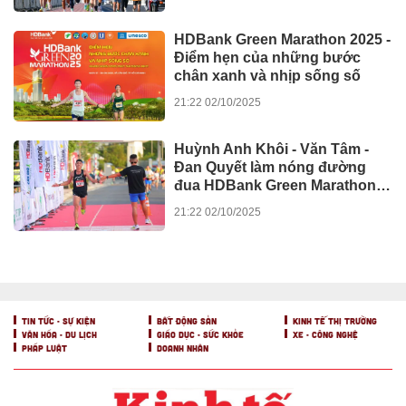
XE - CÔNG NGHỆ
Kawasaki W230 chính thức ra
mắt với mức giá 124,9 triệu
đồng
09:21 01/12/2025
Kawasaki Motors Việt Nam
chính thức giới thiệu Ninja ZX-
6R ABS 2025
16:11 21/10/2025
Aptos Foundation – Bệ phóng
cho hệ sinh thái Web3 tại Việt
Nam
18:35 06/08/2025
Giảm chi phí kinh doanh nhờ