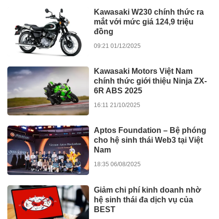
HDBank Japan Desk 2025
08:23 01/10/2025
HDBank nhận 3 giải thưởng
lớn tại Diễn đàn Ngân hàng
Bán lẻ Việt Nam 2025
08:23 01/10/2025
VĂN HÓA - DU LỊCH
Bộ phim điện ảnh “ Tây Sơn
thất hổ tưởng “ chính thức khai
máy
16:58 25/05/2026
Dấu ấn sự kiện “Tỏa sáng
cùng nữ Doanh nhân Sài Gòn”-