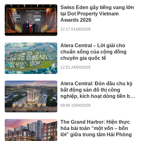
ATERA CENTRAL ghi dấu ấn
với danh hiệu “Top 10 dự án
nhà ở thương mại tiềm năng
nhất Việt Nam”
12:17 04/06/2026
Dự án
Đau thắt lưng suốt 2 năm, đến
iBONE FiSiO mới biết nguyên
nhân
13:22
GIÁO DỤC - SỨC
03/06/2026
KHỎE
Nhà đầu tư săn tìm bất động
sản khai thác ngay tại lõi trung
tâm Hải Phòng
08:00 03/06/2026
Dự án