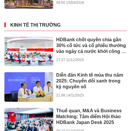
Bát nháo xe tự chế chở bệnh
nhân bủa vây bệnh viện lớn ở
TPHCM
10:26
GIÁO DỤC - SỨC
31/05/2026
KHỎE
Đại hội đại biểu bảo vệ quyền
lợi người tiêu dùng thành phố
Hồ Chí Minh nhiệm kỳ I(2026-
2031) thành công tốt đẹp
17:57 30/05/2026
Đời sống
Xem thêm
TIN TỨC - SỰ KIỆN
TPHCM tháo gỡ dự án: Không
bắt doanh nghiệp gánh lỗi của
Nhà nước