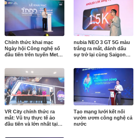
Chính thức khai mạc
nubia NEO 3 GT 5G màu
Ngày hội Công nghệ số
trắng ra mắt, đánh dấu
đầu tiên trên tuyến Metro
sự trở lại cùng Saigon
số 1 - Thu Duc Digital
Phantom
Day 2025
VR City chính thức ra
Tạo mạng lưới kết nối
mắt: Vũ trụ thực tế ảo
vườn ươm công nghệ cả
đầu tiên và lớn nhất tại
nước
Việt Nam