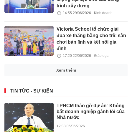
trình xây dựng
14:55 29/06/2026
Kinh doanh
Victoria School tổ chức giải
đua xe thăng bằng cho trẻ: sân
chơi bản lĩnh và kết nối gia
đình
17:20 22/06/2026
Giáo dục
Alan Walker bắt tay cùng
STING Energy® thổi hồn cho
giai điệu của Giải đua xe Công
thức 1®
15:51 22/06/2026
Kinh doanh
Disneyland Japan Hay
Universal Osaka? Gợi Ý Điểm
Đến Giải Trí Hấp Dẫn Nhất Khi