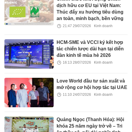
dịch hữu cơ EU tại Việt Nam:
Thúc đẩy xu hướng tiêu dùng
an toàn, minh bạch, bền vững
21:47 29/07/2026
Kinh doanh
HCM-SME và VCCI ký kết hợp
tác chiến lược dài hạn tại diễn
đàn kinh tế mùa hè 2026
16:13 28/07/2026
Kinh doanh
Love World đầu tư sản xuất và
mở rộng cơ hội hợp tác tại UAE
11:10 24/07/2026
Kinh doanh
Quảng Ngọc (Thanh Hóa): Hội
khóa 25 năm ngày trở về – Tri