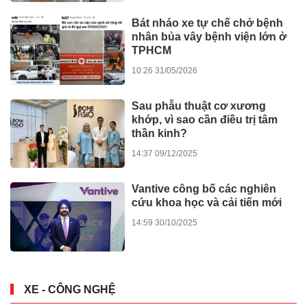
hóa bài toán “một vốn – bốn
lời” giữa trung tâm Hải Phòng
08:00 15/04/2026
KINH TẾ THỊ TRƯỜNG
HDBank chốt quyền chia gần
30% cổ tức và cổ phiếu thưởng
vào ngày cả nước khởi công -
khánh thành 245 dự án lớn
17:27 11/12/2025
Diễn đàn Kinh tế mùa thu năm
202̀5: Chuyển đổi xanh trong
kỷ nguyên số
21:08 14/11/2025
Thuế quan, M&A và Business
Matching: Tâm điểm Hội thảo