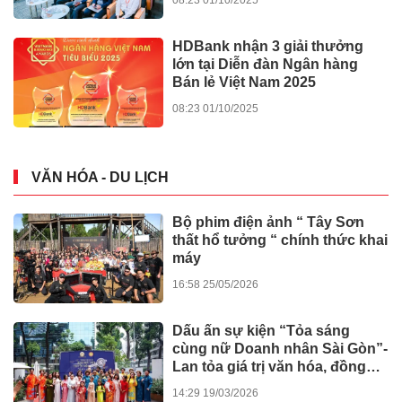
12:33 05/06/2026
Trung tâm Trọng tài Thương
mại Quốc tế TGAC: Lan tỏa
niềm tin, kiến tạo giá trị nhân
văn
21:53 29/04/2026
Thạc sĩ, Luật sư Trần Thị Kim
Oanh: "Hành lang pháp lý là bệ
phóng cho sự sáng tạo số"
14:46 06/04/2026
TPHCM: Tranh chấp tài sản
chung, "bỏ quên" vai trò cộng
đồng!
09:32 10/01/2026