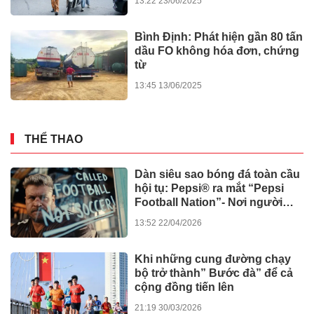
13:22 03/06/2026
Bát nháo xe tự chế chở bệnh
nhân bủa vây bệnh viện lớn ở
TPHCM
10:26 31/05/2026
Sau phẫu thuật cơ xương
khớp, vì sao cần điều trị tâm
thần kinh?
14:37 09/12/2025
Vantive công bố các nghiên
cứu khoa học và cải tiến mới
14:59 30/10/2025