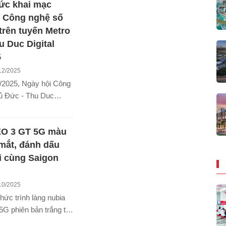
ức khai mạc
quảng cáo của doanh
g ứng dụng Viber.
i Công nghệ số
 trên tuyến Metro
u Duc Digital
5
12/2025
/2025, Ngày hội Công
ủ Đức - Thu Duc
 2025 chính thức diễn
 lần đầu tiên diễn ra
EO 3 GT 5G màu
n công nghệ được tổ
tại Ga Metro Thủ Đức.
 mắt, đánh dấu
ại cùng Saigon
m
10/2025
hức trình làng nubia
G phiên bản trắng tại
ồng thời tái hợp tác