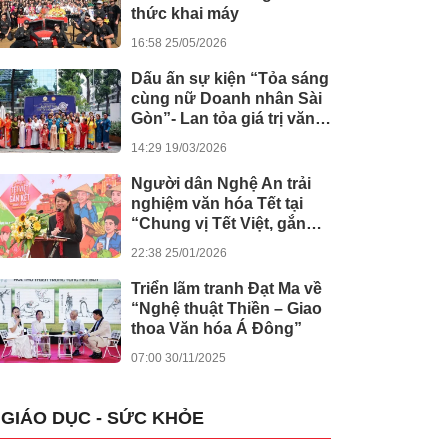
thức khai máy
16:58 25/05/2026
Dấu ấn sự kiện “Tỏa sáng
cùng nữ Doanh nhân Sài
Gòn”- Lan tỏa giá trị văn
hóa, đồng hành tinh thần
14:29 19/03/2026
nghị quyết số 80 của
Chính phủ
Người dân Nghệ An trải
nghiệm văn hóa Tết tại
“Chung vị Tết Việt, gắn
kết muôn miền”
22:38 25/01/2026
Triển lãm tranh Đạt Ma về
“Nghệ thuật Thiền – Giao
thoa Văn hóa Á Đông”
07:00 30/11/2025
GIÁO DỤC - SỨC KHỎE