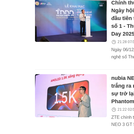
Chính th
hoạt động 
nghiệp tron
Ngày hộ
đầu tiên
số 1 - Th
Day 202
21:28 07/
Ngày 06/12
nghệ số Th
Digital Day
ra đánh dấu
nubia N
một sự kiệ
chức ngay 
trắng ra
sự trở l
Phanto
21:22 02/
ZTE chính t
NEO 3 GT 5
Việt Nam, đ