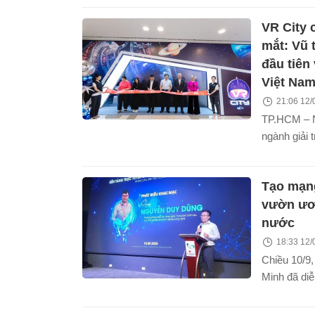
cùng đội tu
VR City 
Phantom, k
đồng hành 
mắt: Vũ 
thủ trẻ tron
đầu tiên 
Việt Na
21:06 12/
TP.HCM – N
ngành giải t
nghệ tại V
kỷ nguyên m
Tạo mạng
trương VR C
ảo nhập vai
vườn ươ
tại Việt Na
nước
(quận 7, T
18:33 12/
vọng sẽ trở
Chiều 10/9,
không thể bỏ
Minh đã diễ
đình và du 
cứu xây dự
lưới, nền tả