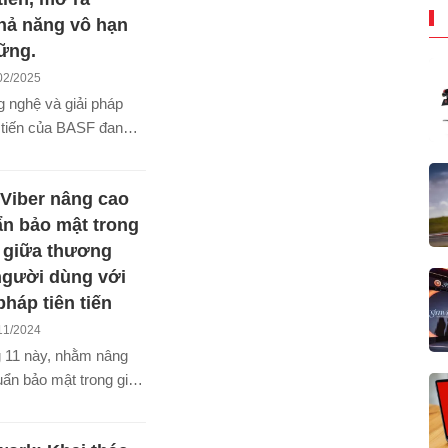
hả năng vô hạn
ững.
02/2025
 nghệ và giải pháp
ên tiến của BASF đang
ĩa tính năng ưu việt
ép cho cả người dùng
Viber nâng cao
xuất. Những cải tiến
tạo dựa trên Hành
ẩn bảo mật trong
(Plastic Journey) từ
p giữa thương
Ứng dụng - Tái chế
người dùng với
ững tiêu chuẩn mới về
pháp tiên tiến
ững.
11/2024
g 11 này, nhằm nâng
uẩn bảo mật trong giao
hương hiệu và người
en Viber ra mắt giải