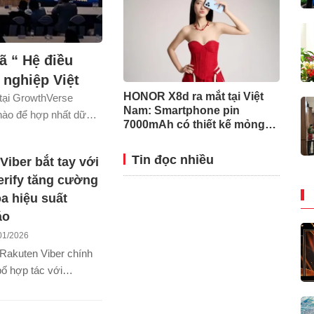
ều
nghiệp Việt
HONOR X8d ra mắt tại Việt
 tại GrowthVerse
Nam: Smartphone pin
 nào để hợp nhất dữ
7000mAh có thiết kế mỏng
một cách bền vững.
nhất phân khúc
Tin đọc nhiều
Viber bắt tay với
rify tăng cường
óa hiệu suất
áo
01/2026
 Rakuten Viber chính
ố hợp tác với
fy nhằm nâng cao tính
và hiệu quả cho các