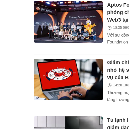
Aptos Fo
vườn ươm t
công nghệ”
phóng ch
Web3 tại
18:35 06/
Với sự đồn
Foundation
hơn 400.000
dụng đã đư
Giảm chi
thi xuất sắ
đột phá cho
nhờ hệ s
hiện thực 
vụ của 
14:28 18/
Thương mại
tăng trưởng
nhân, doan
online cần c
Tủ lạnh 
vận chuyển
thông minh
giảm dao