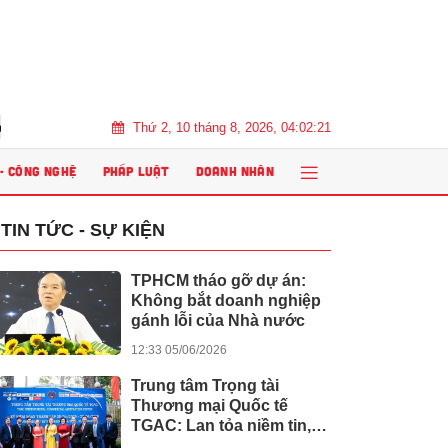
Thứ 2, 10 tháng 8, 2026, 04:02:22
oanh Việt Nam” năm 2026
Đổi mới phương pháp dạy học trong kỷ ngu
 - CÔNG NGHỆ
PHÁP LUẬT
DOANH NHÂN
TIN TỨC - SỰ KIỆN
TPHCM tháo gỡ dự án:
Không bắt doanh nghiệp
gánh lỗi của Nhà nước
12:33 05/06/2026
Trung tâm Trọng tài
Thương mại Quốc tế
TGAC: Lan tỏa niềm tin,
kiến tạo giá trị nhân văn