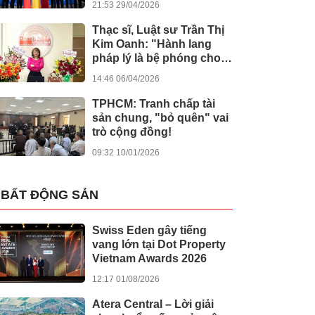
21:53 29/04/2026
Thạc sĩ, Luật sư Trần Thị
Kim Oanh: "Hành lang
pháp lý là bệ phóng cho
sự sáng tạo số"
14:46 06/04/2026
TPHCM: Tranh chấp tài
sản chung, "bỏ quên" vai
trò cộng đồng!
09:32 10/01/2026
BẤT ĐỘNG SẢN
Swiss Eden gây tiếng
vang lớn tại Dot Property
Vietnam Awards 2026
12:17 01/08/2026
Atera Central – Lời giải