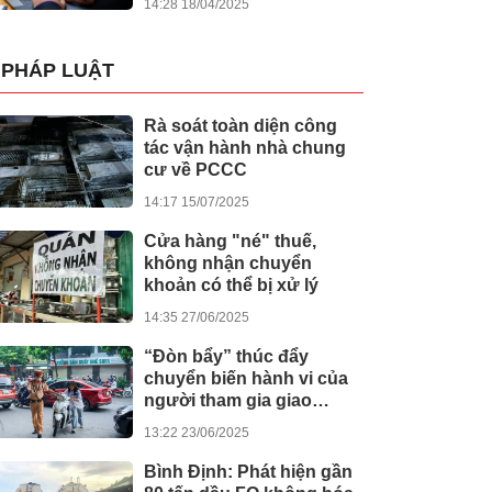
14:28 18/04/2025
PHÁP LUẬT
Rà soát toàn diện công
tác vận hành nhà chung
cư về PCCC
14:17 15/07/2025
Cửa hàng "né" thuế,
không nhận chuyển
khoản có thể bị xử lý
14:35 27/06/2025
“Đòn bẩy” thúc đẩy
chuyển biến hành vi của
người tham gia giao
thông
13:22 23/06/2025
Bình Định: Phát hiện gần