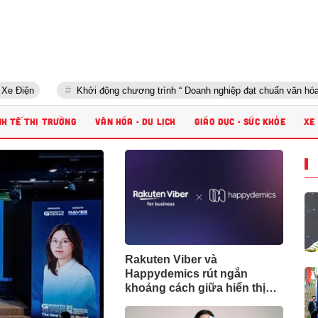
Khởi động chương trình “ Doanh nghiệp đạt chuẩn văn hóa kinh d
NH TẾ THỊ TRƯỜNG
VĂN HÓA - DU LỊCH
GIÁO DỤC - SỨC KHỎE
XE
Rakuten Viber và
Happydemics rút ngắn
khoảng cách giữa hiển thị
quảng cáo và nhận thức
người dùng