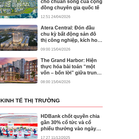
cho chuẩn sống của cộng
đồng chuyên gia quốc tế
12:51 24/04/2026
Atera Central: Đón đầu
chu kỳ bất động sản đô
thị công nghiệp, kích hoạt
dòng tiền bền vững
09:00 15/04/2026
The Grand Harbor: Hiện
thực hóa bài toán “một
vốn – bốn lời” giữa trung
tâm Hải Phòng
08:00 15/04/2026
KINH TẾ THỊ TRƯỜNG
HDBank chốt quyền chia
gần 30% cổ tức và cổ
phiếu thưởng vào ngày
cả nước khởi công -
17:27 11/12/2025