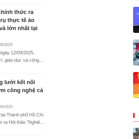
yển eSports Saigon
chính thức ra
hẳng định định hướng
với cộng đồng game
trụ thực tế ảo
g mùa giải mới.
và lớn nhất tại
m
09/2025
gày 12/09/2025,
rí, giáo dục và công
iệt Nam bước sang một
ới với sự kiện khai
 lưới kết nối
ity – vũ trụ thực tế
 đầu tiên và lớn nhất
m công nghệ cả
m, đặt tại SC VivoCity
P.HCM). Đây được kỳ
09/2025
 thành điểm hẹn
 tại Thành phố Hồ Chí
 lỡ cho giới trẻ, gia
n ra Hội thảo "Nghiên
khách quốc tế.
ng và triển khai mạng
ng trực tuyến liên kết