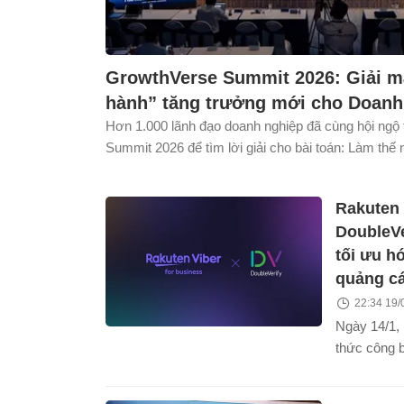
GrowthVerse Summit 2026: Giải mã “ Hệ đi
hành” tăng trưởng mới cho Doanh 
Hơn 1.000 lãnh đạo doanh nghiệp đã cùng hội ngộ
Summit 2026 để tìm lời giải cho bài toán: Làm thế
liệu, tự động hóa vận hành và bứt phá doanh thu 
Rakuten 
DoubleVe
tối ưu h
quảng c
22:34 19/
Ngày 14/1,
thức công b
DoubleVeri
minh bạch 