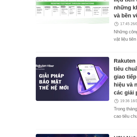
những k
và bền v
17:45 26/
Những công
vật liệu ti
tái định ngh
của giày d
Rakuten 
và nhà sản 
được sáng 
tiêu chu
trình nhựa 
giao tiế
Sản xuất - 
hiệu và 
đáp ứng nh
các giải 
giày bền v
19:36 18/
Trong thán
cao tiêu ch
tiếp giữa t
dùng, Rakut