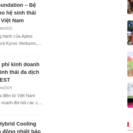
undation – Bệ
rong các lĩnh vực
.
o hệ sinh thái
 Việt Nam
08/2025
g hành của Aptos
 và Kyros Ventures,
 USD tiền mặt và tín
ợc trao cho những đội
 phí kinh doanh
c nhất, mở ra cơ hội
 thế hệ trẻ Việt Nam
inh thái đa dịch
hóa giấc mơ Web3.
BEST
04/2025
 điện tử Việt Nam
 mạnh đòi hỏi các cá
h nghiệp kinh doanh
ó quy trình quản lý,
Hybrid Cooling
 và theo dõi hàng hoá
 để đủ sức đáp ứng
 động nhiệt bảo