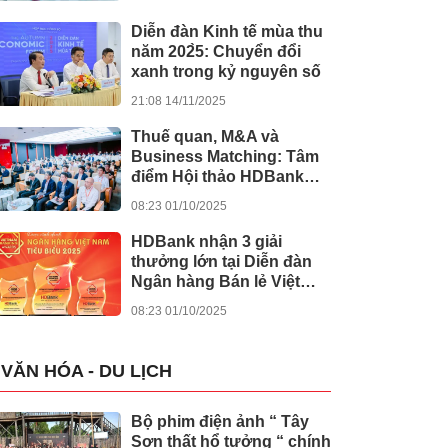
khánh thành 245 dự án
lớn
Diễn đàn Kinh tế mùa thu
năm 202̀5: Chuyển đổi
xanh trong kỷ nguyên số
21:08 14/11/2025
Thuế quan, M&A và
Business Matching: Tâm
điểm Hội thảo HDBank
Japan Desk 2025
08:23 01/10/2025
HDBank nhận 3 giải
thưởng lớn tại Diễn đàn
Ngân hàng Bán lẻ Việt
Nam 2025
08:23 01/10/2025
VĂN HÓA - DU LỊCH
Bộ phim điện ảnh “ Tây
Sơn thất hổ tưởng “ chính