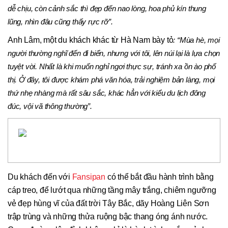
dễ chịu, còn cảnh sắc thì đẹp đến nao lòng, hoa phủ kín thung
lũng, nhìn đâu cũng thấy rực rỡ”.
Anh Lâm, một du khách khác từ Hà Nam bày tỏ
: “Mùa hè, mọi
người thường nghĩ đến đi biển, nhưng với tôi, lên núi lại là lựa chọn
tuyệt vời. Nhất là khi muốn nghỉ ngơi thực sự, tránh xa ồn ào phố
thị. Ở đây, tôi được khám phá văn hóa, trải nghiệm bản làng, mọi
thứ nhẹ nhàng mà rất sâu sắc, khác hẳn với kiểu du lịch đông
đúc, vội vã thông thường”.
Du khách đến với
Fansipan
có thể bắt đầu hành trình bằng
cáp treo, để lướt qua những tầng mây trắng, chiêm ngưỡng
vẻ đẹp hùng vĩ của đất trời Tây Bắc, dãy Hoàng Liên Sơn
trập trùng và những thửa ruộng bậc thang óng ánh nước.