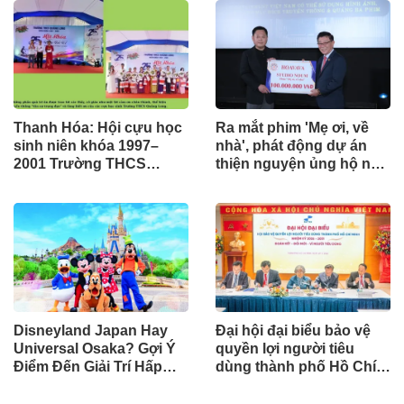
Thanh Hóa: Hội cựu học
Ra mắt phim 'Mẹ ơi, về
sinh niên khóa 1997–
nhà', phát động dự án
2001 Trường THCS
thiện nguyện ủng hộ nạn
Quảng Long: Hành trình
nhân chất độc da cam
trở về của yêu thương và
lòng biết ơn
Disneyland Japan Hay
Đại hội đại biểu bảo vệ
Universal Osaka? Gợi Ý
quyền lợi người tiêu
Điểm Đến Giải Trí Hấp
dùng thành phố Hồ Chí
Dẫn Nhất Khi Du Lịch
Minh nhiệm kỳ I(2026-
Nhật Bản
2031) thành công tốt đẹp