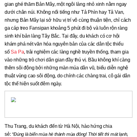
gian ghé thăm Bản Mây, một ngôi làng nhỏ xinh nằm ngay
dưới chân núi. Không nổi tiếng như Tả Phìn hay Tả Van,
nhưng Bản Mây lại sở hữu vị trí vô cùng thuận tiện, chỉ cách
ga cáp treo Fansipan khoảng 5 phút đi bộ và luôn rộn ràng
sinh khí bản làng Tây Bắc. Tại đây, du khách có cơ hội
khám phá nét văn hóa nguyên bản của các dân tộc thiểu
số
Sa Pa
, trải nghiệm các làng nghề truyền thống, tham gia
vào những trò chơi dân gian đầy thú vị. Bầu không khí càng
thêm sôi động bởi những màn múa dân vũ, biểu diễn nghệ
thuật vùng cao sôi động, do chính các chàng trai, cô gái dân
tộc thể hiện suốt đêm ngày.
Thu Trang, du khách đến từ Hà Nội, hào hứng chia
sẻ:
“Đúng là biến mùa hè thành mùa đông! Thời tiết thì mát lạnh,