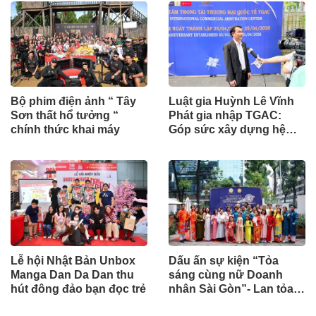
Bộ phim điện ảnh “ Tây
Luật gia Huỳnh Lê Vĩnh
Sơn thất hổ tưởng “
Phát gia nhập TGAC:
chính thức khai máy
Góp sức xây dựng hệ
sinh thái Trọng tài
Thương mại chuyên
nghiệp
Lễ hội Nhật Bản Unbox
Dấu ấn sự kiện “Tỏa
Manga Dan Da Dan thu
sáng cùng nữ Doanh
hút đông đảo bạn đọc trẻ
nhân Sài Gòn”- Lan tỏa
giá trị văn hóa, đồng