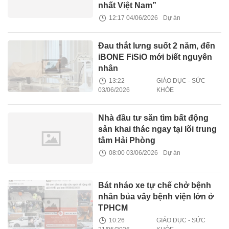
nhất Việt Nam”
12:17 04/06/2026
Dự án
Đau thắt lưng suốt 2 năm, đến
iBONE FiSiO mới biết nguyên
nhân
13:22
GIÁO DỤC - SỨC
03/06/2026
KHỎE
Nhà đầu tư săn tìm bất động
sản khai thác ngay tại lõi trung
tâm Hải Phòng
08:00 03/06/2026
Dự án
Bát nháo xe tự chế chở bệnh
nhân bủa vây bệnh viện lớn ở
TPHCM
10:26
GIÁO DỤC - SỨC