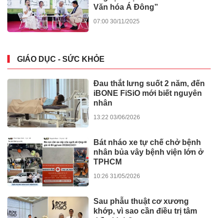
Văn hóa Á Đông”
07:00 30/11/2025
GIÁO DỤC - SỨC KHỎE
Đau thắt lưng suốt 2 năm, đến
iBONE FiSiO mới biết nguyên
nhân
13:22 03/06/2026
Bát nháo xe tự chế chở bệnh
nhân bủa vây bệnh viện lớn ở
TPHCM
10:26 31/05/2026
Sau phẫu thuật cơ xương
khớp, vì sao cần điều trị tâm