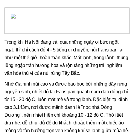
Trong khi Hà Nội đang trải qua những ngày oi bức ngột
ngạt, thì chỉ cách đó 4 - 5 tiếng di chuyển, núi Fansipan lại
như một thế giới hoàn toàn khác: Mát lạnh, trong lành, thung
lũng ngập tràn hương hoa và rộn ràng những trải nghiệm
văn hóa thú vị của núi rừng Tây Bắc.
Nhờ địa hình núi cao và được bao bọc bởi những dãy rừng
nguyên sinh, nhiệt độ tại Fansipan quanh năm dao động chỉ
từ 15 - 20 độ C, luôn mát mẻ và trong lành. Đặc biệt, tại đỉnh
cao 3.143m, nơi được mệnh danh là "nóc nhà Đông
Dương", nền nhiệt hiện chỉ khoảng 10 - 12 độ C. Thời tiết
dịu nhẹ, dễ chịu, đủ để du khách khoác thêm một chiếc áo
mỏng và tận hưởng trọn vẹn không khí se lạnh giữa mùa hè.