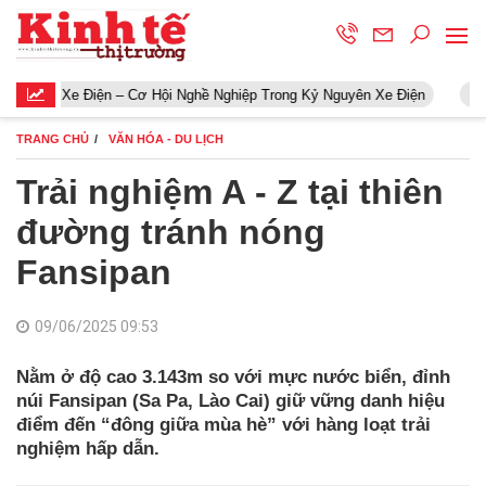
e Điện – Cơ Hội Nghề Nghiệp Trong Kỷ Nguyên Xe Điện
Khởi động
TRANG CHỦ
VĂN HÓA - DU LỊCH
Trải nghiệm A - Z tại thiên
đường tránh nóng
Fansipan
09/06/2025 09:53
Nằm ở độ cao 3.143m so với mực nước biển, đỉnh
núi Fansipan (Sa Pa, Lào Cai) giữ vững danh hiệu
điểm đến “đông giữa mùa hè” với hàng loạt trải
nghiệm hấp dẫn.