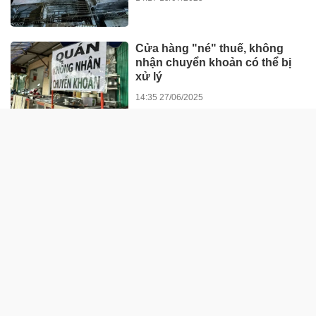
Cửa hàng "né" thuế, không
nhận chuyển khoản có thể bị
xử lý
14:35 27/06/2025
“Đòn bẩy” thúc đẩy chuyển
biến hành vi của người tham
gia giao thông
13:22 23/06/2025
Bình Định: Phát hiện gần 80 tấn
dầu FO không hóa đơn, chứng
từ
13:45 13/06/2025