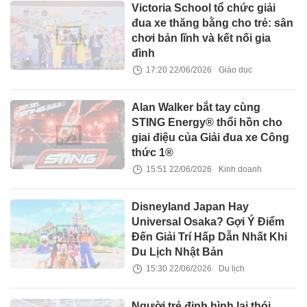
Victoria School tổ chức giải
đua xe thăng bằng cho trẻ: sân
chơi bản lĩnh và kết nối gia
đình
17:20 22/06/2026
Giáo dục
Alan Walker bắt tay cùng
STING Energy® thổi hồn cho
giai điệu của Giải đua xe Công
thức 1®
15:51 22/06/2026
Kinh doanh
Disneyland Japan Hay
Universal Osaka? Gợi Ý Điểm
Đến Giải Trí Hấp Dẫn Nhất Khi
Du Lịch Nhật Bản
15:30 22/06/2026
Du lịch
Người trẻ định hình lại thói