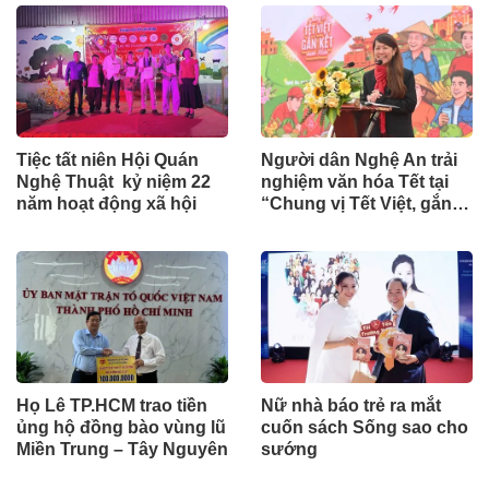
hành tinh thần nghị
quyết số 80 của Chính
phủ
Tiệc tất niên Hội Quán
Người dân Nghệ An trải
Nghệ Thuật kỷ niệm 22
nghiệm văn hóa Tết tại
năm hoạt động xã hội
“Chung vị Tết Việt, gắn
kết muôn miền”
Họ Lê TP.HCM trao tiền
Nữ nhà báo trẻ ra mắt
ủng hộ đồng bào vùng lũ
cuốn sách Sống sao cho
Miền Trung – Tây Nguyên
sướng