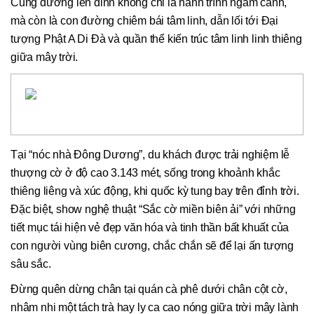
Cung đường lên đỉnh không chỉ là hành trình ngắm cảnh,
mà còn là con đường chiêm bái tâm linh, dẫn lối tới Đại
tượng Phật A Di Đà và quần thể kiến trúc tâm linh linh thiêng
giữa mây trời.
Tại “nóc nhà Đông Dương”, du khách được trải nghiệm lễ
thượng cờ ở độ cao 3.143 mét, sống trong khoảnh khắc
thiêng liêng và xúc động, khi quốc kỳ tung bay trên đỉnh trời.
Đặc biệt, show nghệ thuật “Sắc cờ miền biên ải” với những
tiết mục tái hiện vẻ đẹp văn hóa và tinh thần bất khuất của
con người vùng biên cương, chắc chắn sẽ để lại ấn tượng
sâu sắc.
Đừng quên dừng chân tại quán cà phê dưới chân cột cờ,
nhâm nhi một tách trà hay ly ca cao nóng giữa trời mây lành