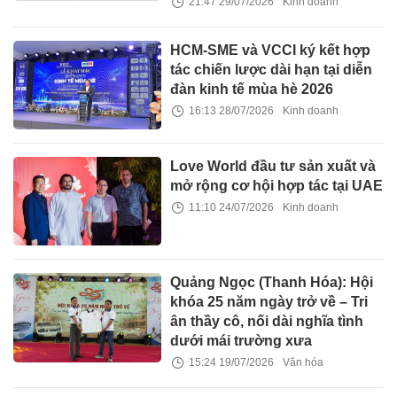
21:47 29/07/2026
Kinh doanh
HCM-SME và VCCI ký kết hợp
tác chiến lược dài hạn tại diễn
đàn kinh tế mùa hè 2026
16:13 28/07/2026
Kinh doanh
Love World đầu tư sản xuất và
mở rộng cơ hội hợp tác tại UAE
11:10 24/07/2026
Kinh doanh
Quảng Ngọc (Thanh Hóa): Hội
khóa 25 năm ngày trở về – Tri
ân thầy cô, nối dài nghĩa tình
dưới mái trường xưa
15:24 19/07/2026
Văn hóa