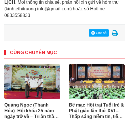
LỊCH
. Mọi thông tin chia sẻ, phản hồi xin gửi về hòm thư
(kinhtethitruong.info@gmail.com) hoặc số Hotline
0833558833
Chia sẻ
CÙNG CHUYÊN MỤC
Quảng Ngọc (Thanh
Bế mạc Hội trại Tuổi trẻ &
Hóa): Hội khóa 25 năm
Phật giáo lần thứ XVI –
ngày trở về – Tri ân thầy
Thắp sáng niềm tin, tiếp
cô, nối dài nghĩa tình
nối hành trình phụng sự
dưới mái trường xưa