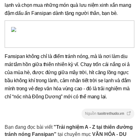
lạnh và chọn mua những món quà lưu niệm xinh xắn mang
đậm dấu ấn Fansipan dành tặng người thân, bạn bè.
Fansipan không chỉ là điểm tránh nóng, mà là nơi làm dịu
mát tâm hồn giữa thiên nhiên kỳ vĩ. Chạy trốn cái nắng oi ả
của mùa hè, được đứng giữa mây trời, hít căng lồng ngực
bầu không khí trong lành, cảm nhận tiết trời se lạnh và đắm
mình trong vẻ đẹp văn hóa vùng cao - đó là trải nghiệm mà
chỉ “nóc nhà Đông Dương” mới có thể mang lại.
Nguồn
tuoitrethudo.vn
Bạn đang đọc bài viết
"Trải nghiệm A - Z tại thiên đường
tránh nóng Fansipan"
tại chuyên mục
VĂN HÓA - DU