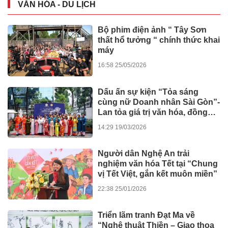
VĂN HÓA - DU LỊCH
Bộ phim điện ảnh “ Tây Sơn
thất hổ tưởng “ chính thức khai
máy
16:58 25/05/2026
Dấu ấn sự kiện “Tỏa sáng
cùng nữ Doanh nhân Sài Gòn”-
Lan tỏa giá trị văn hóa, đồng
hành tinh thần nghị quyết số 80
14:29 19/03/2026
của Chính phủ
Người dân Nghệ An trải
nghiệm văn hóa Tết tại “Chung
vị Tết Việt, gắn kết muôn miền”
22:38 25/01/2026
Triển lãm tranh Đạt Ma về
“Nghệ thuật Thiền – Giao thoa