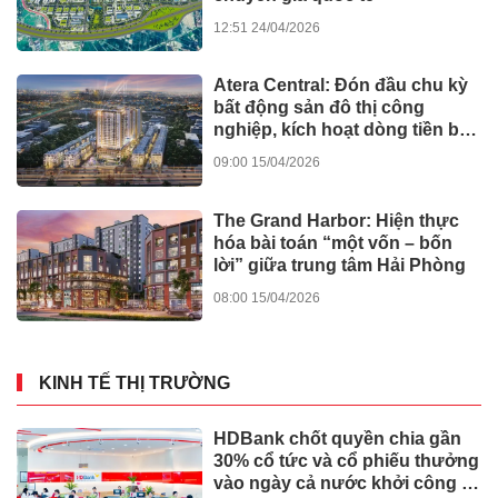
12:51 24/04/2026
Atera Central: Đón đầu chu kỳ
bất động sản đô thị công
nghiệp, kích hoạt dòng tiền bền
vững
09:00 15/04/2026
The Grand Harbor: Hiện thực
hóa bài toán “một vốn – bốn
lời” giữa trung tâm Hải Phòng
08:00 15/04/2026
KINH TẾ THỊ TRƯỜNG
HDBank chốt quyền chia gần
30% cổ tức và cổ phiếu thưởng
vào ngày cả nước khởi công -