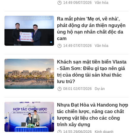
14:49 09/07/2026
Văn hóa
Ra mắt phim 'Mẹ ơi, về nhà',
phát động dự án thiện nguyện
ủng hộ nạn nhân chất độc da
cam
14:49 07/07/2026
Văn hóa
Khách sạn mặt tiền biển Vlasta
- Sầm Sơn: Điều gì tạo nên giá
trị của dòng tài sản khai thác
lưu trú?
08:01 02/07/2026
Dự án
Nhựa Đạt Hòa và Handong hợp
tác chiến lược, nâng cao chất
lượng vật liệu cho các công
trình xây dựng
14:55 29/06/2026
Kinh doanh