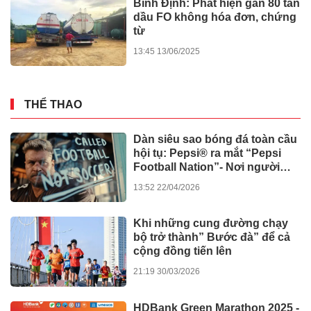
Bát nháo xe tự chế chở bệnh
nhân bủa vây bệnh viện lớn ở
TPHCM
10:26 31/05/2026
Sau phẫu thuật cơ xương
khớp, vì sao cần điều trị tâm
thần kinh?
14:37 09/12/2025
Vantive công bố các nghiên
cứu khoa học và cải tiến mới
14:59 30/10/2025
XE - CÔNG NGHỆ