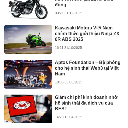
HDBank nhận 3 giải thưởng
lớn tại Diễn đàn Ngân hàng
Bán lẻ Việt Nam 2025
08:23 01/10/2025
VĂN HÓA - DU LỊCH
Bộ phim điện ảnh “ Tây Sơn
thất hổ tưởng “ chính thức khai
máy
16:58 25/05/2026
Dấu ấn sự kiện “Tỏa sáng
cùng nữ Doanh nhân Sài Gòn”-
Lan tỏa giá trị văn hóa, đồng
hành tinh thần nghị quyết số 80
14:29 19/03/2026
của Chính phủ