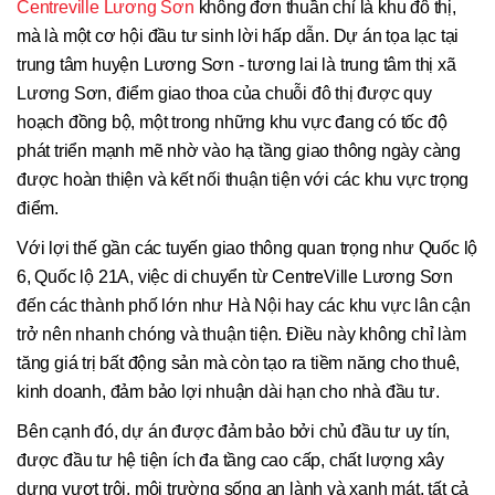
Centreville Lương Sơn
không đơn thuần chỉ là khu đô thị,
mà là một cơ hội đầu tư sinh lời hấp dẫn. Dự án tọa lạc tại
trung tâm huyện Lương Sơn - tương lai là trung tâm thị xã
Lương Sơn, điểm giao thoa của chuỗi đô thị được quy
hoạch đồng bộ, một trong những khu vực đang có tốc độ
phát triển mạnh mẽ nhờ vào hạ tầng giao thông ngày càng
được hoàn thiện và kết nối thuận tiện với các khu vực trọng
điểm.
Với lợi thế gần các tuyến giao thông quan trọng như Quốc lộ
6, Quốc lộ 21A, việc di chuyển từ CentreVille Lương Sơn
đến các thành phố lớn như Hà Nội hay các khu vực lân cận
trở nên nhanh chóng và thuận tiện. Điều này không chỉ làm
tăng giá trị bất động sản mà còn tạo ra tiềm năng cho thuê,
kinh doanh, đảm bảo lợi nhuận dài hạn cho nhà đầu tư.
Bên cạnh đó, dự án được đảm bảo bởi chủ đầu tư uy tín,
được đầu tư hệ tiện ích đa tầng cao cấp, chất lượng xây
dựng vượt trội, môi trường sống an lành và xanh mát, tất cả