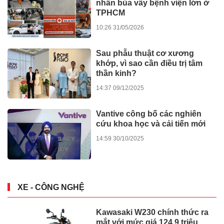
08:00 15/04/2026
KINH TẾ THỊ TRƯỜNG
HDBank chốt quyền chia gần
30% cổ tức và cổ phiếu thưởng
vào ngày cả nước khởi công -
khánh thành 245 dự án lớn
17:27 11/12/2025
Diễn đàn Kinh tế mùa thu năm
202̀5: Chuyển đổi xanh trong
kỷ nguyên số
21:08 14/11/2025
Thuế quan, M&A và Business
Matching: Tâm điểm Hội thảo
HDBank Japan Desk 2025
08:23 01/10/2025