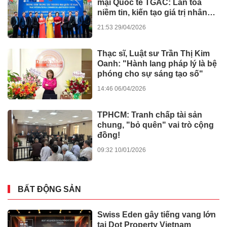
Người trẻ định hình lại thói
quen hưởng thụ kì nghỉ và
những cuộc vui
18:02 15/06/2026
Kinh doanh
PHD Health Sciences: Cột mốc
15 năm đầy thăng hoa tại
Vietbaby 2026
09:00 09/06/2026
Kinh doanh
TPHCM tháo gỡ dự án: Không
bắt doanh nghiệp gánh lỗi của
Nhà nước
12:33 05/06/2026
Tin tức - Sự kiện
ATERA CENTRAL ghi dấu ấn