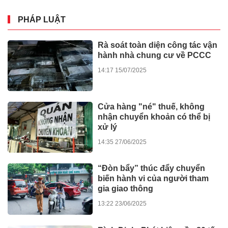
Người dân Nghệ An trải
nghiệm văn hóa Tết tại “Chung
vị Tết Việt, gắn kết muôn miền”
22:38 25/01/2026
Triển lãm tranh Đạt Ma về
“Nghệ thuật Thiền – Giao thoa
Văn hóa Á Đông”
07:00 30/11/2025
GIÁO DỤC - SỨC KHỎE
Đau thắt lưng suốt 2 năm, đến
iBONE FiSiO mới biết nguyên
nhân
13:22 03/06/2026