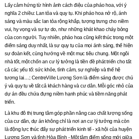
Lấy cảm hứng từ hình ảnh cách điệu của pháo hoa, với ý
nghĩa 2 chiều: Lan tỏa và quy tụ. Khi pháo hoa nở rộ, ánh
sáng và màu sắc lan tỏa rộng khắp, tượng trưng cho niềm
vui, hy vọng và sự tự do, như những khát khao cháy bỏng
của con người. Tuy nhiên, pháo hoa cũng kết thúc trong một
điểm sáng duy nhất, là sự quy tụ của mọi ánh sáng, thể hiện
sự đoàn kết, cùng hướng về một mục tiêu chung. Một ngôi
nhà tốt, một chốn an cư lý tưởng là tiền đề phát triển cho tất
cả các yếu tố: sức khỏe, tình cảm, sự nghiệp và thế hệ
tương lai…; CentreVille Lương Sơn là điểm sáng được chú
ý và quy tụ về tất cả khách hàng và cư dân. Mỗi góc nhỏ của
dự án đều chứa đựng niềm hạnh phúc và tiềm năng phát
triển.
Là khu đô thị trung tâm góp phần nâng cao chất lượng sống
của cư dân, dự án không chỉ là nơi an cư lý tưởng mà còn
là động lực thúc đẩy sự phát triển kinh tế - xã hội của huyện
Lương Sơn và tỉnh Hòa Bình - Một tâm điểm sống mới giữa