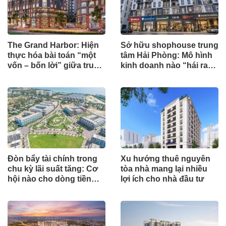
The Grand Harbor: Hiện
Sở hữu shophouse trung
thực hóa bài toán “một
tâm Hải Phòng: Mô hình
vốn – bốn lời” giữa trung
kinh doanh nào “hái ra
tâm Hải Phòng
tiền”?
Đòn bẩy tài chính trong
Xu hướng thuê nguyên
chu kỳ lãi suất tăng: Cơ
tòa nhà mang lại nhiều
hội nào cho dòng tiền
lợi ích cho nhà đầu tư
đầu tư ?