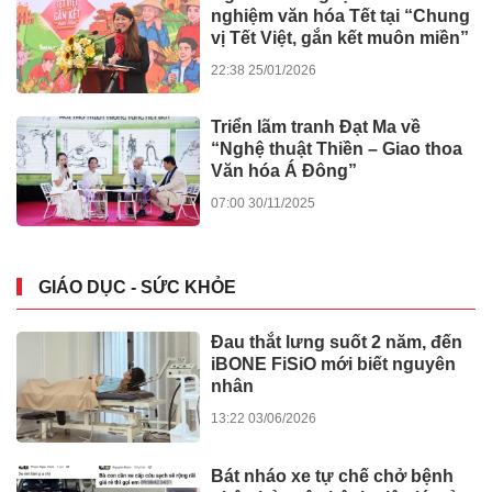
Swiss Eden gây tiếng vang lớn
tại Dot Property Vietnam
Awards 2026
12:17 01/08/2026
Atera Central – Lời giải cho
chuẩn sống của cộng đồng
chuyên gia quốc tế
12:51 24/04/2026
Atera Central: Đón đầu chu kỳ
bất động sản đô thị công
nghiệp, kích hoạt dòng tiền bền
vững
09:00 15/04/2026
The Grand Harbor: Hiện thực
hóa bài toán “một vốn – bốn
lời” giữa trung tâm Hải Phòng