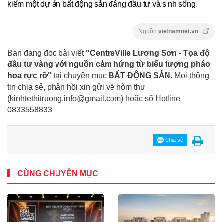
kiếm một dự án bất động sản đáng đầu tư và sinh sống.
Nguồn
vietnamnet.vn
Bạn đang đọc bài viết
"CentreVille Lương Sơn - Tọa độ
đầu tư vàng với nguồn cảm hứng từ biểu tượng pháo
hoa rực rỡ"
tại chuyên mục
BẤT ĐỘNG SẢN
. Mọi thông
tin chia sẻ, phản hồi xin gửi về hòm thư
(kinhtethitruong.info@gmail.com) hoặc số Hotline
0833558833
Chia sẻ
CÙNG CHUYÊN MỤC