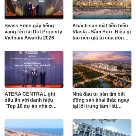
Swiss Eden gây tiếng
Khách sạn mặt tiền biển
vang lớn tại Dot Property
Vlasta - Sầm Sơn: Điều gì
Vietnam Awards 2026
tạo nên giá trị của dòng
tài sản khai thác lưu trú?
ATERA CENTRAL ghi
Nhà đầu tư săn tìm bất
dấu ấn với danh hiệu
động sản khai thác ngay
“Top 10 dự án nhà ở
tại lõi trung tâm Hải
thương mại tiềm năng
Phòng
nhất Việt Nam”