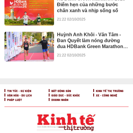
Kawasaki W230 chính thức ra
mắt với mức giá 124,9 triệu
đồng
09:21 01/12/2025
Kawasaki Motors Việt Nam
chính thức giới thiệu Ninja ZX-
6R ABS 2025
16:11 21/10/2025
Aptos Foundation – Bệ phóng
cho hệ sinh thái Web3 tại Việt
Nam
18:35 06/08/2025
Giảm chi phí kinh doanh nhờ
hệ sinh thái đa dịch vụ của
BEST