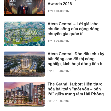
với danh hiệu “Top 10 dự án
nhà ở thương mại tiềm năng
nhất Việt Nam”
12:17 04/06/2026
Dự án
Đau thắt lưng suốt 2 năm, đến
iBONE FiSiO mới biết nguyên
nhân
13:22
GIÁO DỤC - SỨC
03/06/2026
KHỎE
Nhà đầu tư săn tìm bất động
sản khai thác ngay tại lõi trung
tâm Hải Phòng
08:00 03/06/2026
Dự án
Bát nháo xe tự chế chở bệnh
nhân bủa vây bệnh viện lớn ở
TPHCM