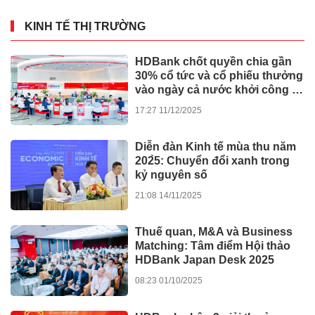
10:26
GIÁO DỤC - SỨC
31/05/2026
KHỎE
Đại hội đại biểu bảo vệ quyền
lợi người tiêu dùng thành phố
Hồ Chí Minh nhiệm kỳ I(2026-
2031) thành công tốt đẹp
17:57 30/05/2026
Đời sống
Xem thêm
TIN TỨC - SỰ KIỆN
TPHCM tháo gỡ dự án: Không
bắt doanh nghiệp gánh lỗi của
Nhà nước
12:33 05/06/2026