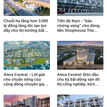
Chuỗi hạ tầng hơn 3.000
Tiến độ thực - “bảo
tỷ đồng tăng tốc tạo lực
chứng vàng” cho dòng
đẩy cho thị trường bất
tiền Shophouse The
động sản Nam Sầm Sơn
Grand Harbor
Atera Central – Lời giải
Atera Central: Đón đầu
cho chuẩn sống của
chu kỳ bất động sản đô
cộng đồng chuyên gia
thị công nghiệp, kích
quốc tế
hoạt dòng tiền bền vững