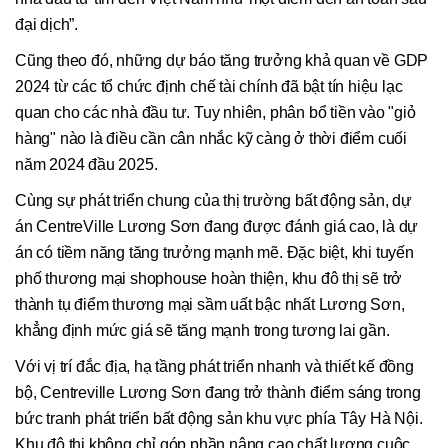
đại dịch”.
Cũng theo đó, những dự báo tăng trưởng khả quan về GDP
2024 từ các tổ chức định chế tài chính đã bật tín hiệu lạc
quan cho các nhà đầu tư. Tuy nhiên, phân bổ tiền vào "giỏ
hàng" nào là điều cần cân nhắc kỹ càng ở thời điểm cuối
năm 2024 đầu 2025.
Cùng sự phát triển chung của thị trường bất động sản, dự
án CentreVille Lương Sơn đang được đánh giá cao, là dự
án có tiềm năng tăng trưởng mạnh mẽ. Đặc biệt, khi tuyến
phố thương mại shophouse hoàn thiện, khu đô thị sẽ trở
thành tụ điểm thương mại sầm uất bậc nhất Lương Sơn,
khẳng định mức giá sẽ tăng mạnh trong tương lai gần.
Với vị trí đắc địa, hạ tầng phát triển nhanh và thiết kế đồng
bộ, Centreville Lương Sơn đang trở thành điểm sáng trong
bức tranh phát triển bất động sản khu vực phía Tây Hà Nội.
Khu đô thị không chỉ góp phần nâng cao chất lượng cuộc