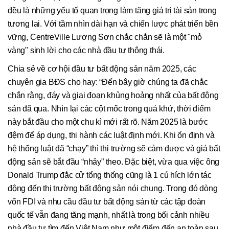
đều là những yếu tố quan trọng làm tăng giá trị tài sản trong
tương lai. Với tầm nhìn dài hạn và chiến lược phát triển bền
vững, CentreVille Lương Sơn chắc chắn sẽ là một "mỏ
vàng" sinh lời cho các nhà đầu tư thông thái.
Chia sẻ về cơ hội đầu tư bất động sản năm 2025, các
chuyên gia BĐS cho hay: “Đến bây giờ chúng ta đã chắc
chắn rằng, đáy và giai đoạn khủng hoảng nhất của bất động
sản đã qua. Nhìn lại các cột mốc trong quá khứ, thời điểm
này bắt đầu cho một chu kì mới rất rõ. Năm 2025 là bước
đệm để áp dụng, thi hành các luật định mới. Khi ổn định và
hệ thống luật đã “chạy” thì thị trường sẽ cảm được và giá bất
động sản sẽ bắt đầu “nhảy” theo. Đặc biệt, vừa qua việc ông
Donald Trump đắc cử tổng thống cũng là 1 cú hích lớn tác
động đến thị trường bất động sản nói chung. Trong đó dòng
vốn FDI và nhu cầu đầu tư bất động sản từ các tập đoàn
quốc tế vẫn đang tăng mạnh, nhất là trong bối cảnh nhiều
nhà đầu tư tìm đến Việt Nam như một điểm đến an toàn sau