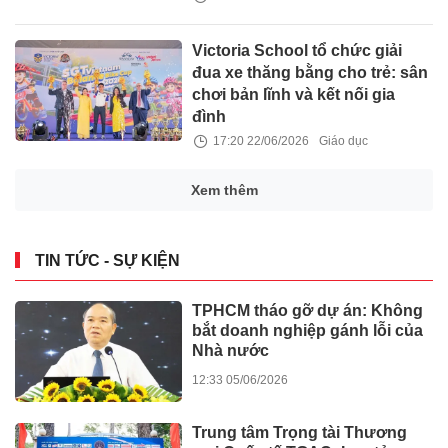
Victoria School tổ chức giải
đua xe thăng bằng cho trẻ: sân
chơi bản lĩnh và kết nối gia
đình
17:20 22/06/2026
Giáo dục
Alan Walker bắt tay cùng
STING Energy® thổi hồn cho
giai điệu của Giải đua xe Công
thức 1®
15:51 22/06/2026
Kinh doanh
Disneyland Japan Hay
Universal Osaka? Gợi Ý Điểm
Đến Giải Trí Hấp Dẫn Nhất Khi
Du Lịch Nhật Bản
15:30 22/06/2026
Du lịch