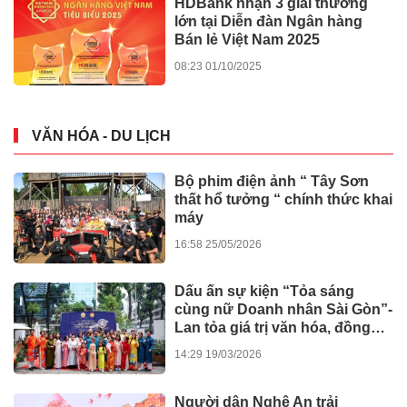
Trung tâm Trọng tài Thương
mại Quốc tế TGAC: Lan tỏa
niềm tin, kiến tạo giá trị nhân
văn
21:53 29/04/2026
Thạc sĩ, Luật sư Trần Thị Kim
Oanh: "Hành lang pháp lý là bệ
phóng cho sự sáng tạo số"
14:46 06/04/2026
TPHCM: Tranh chấp tài sản
chung, "bỏ quên" vai trò cộng
đồng!
09:32 10/01/2026
BẤT ĐỘNG SẢN