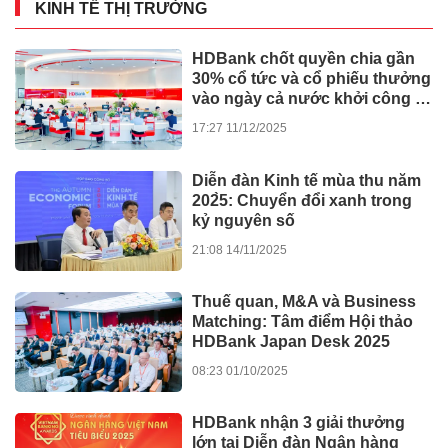
KINH TẾ THỊ TRƯỜNG
HDBank chốt quyền chia gần
30% cổ tức và cổ phiếu thưởng
vào ngày cả nước khởi công -
khánh thành 245 dự án lớn
17:27 11/12/2025
Diễn đàn Kinh tế mùa thu năm
202̀5: Chuyển đổi xanh trong
kỷ nguyên số
21:08 14/11/2025
Thuế quan, M&A và Business
Matching: Tâm điểm Hội thảo
HDBank Japan Desk 2025
08:23 01/10/2025
HDBank nhận 3 giải thưởng
lớn tại Diễn đàn Ngân hàng