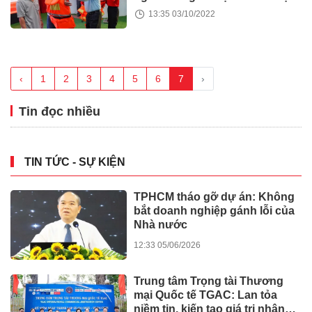
13:35 03/10/2022
‹
1
2
3
4
5
6
7
›
Tin đọc nhiều
TIN TỨC - SỰ KIỆN
TPHCM tháo gỡ dự án: Không
bắt doanh nghiệp gánh lỗi của
Nhà nước
12:33 05/06/2026
Trung tâm Trọng tài Thương
mại Quốc tế TGAC: Lan tỏa
niềm tin, kiến tạo giá trị nhân