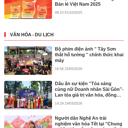
Bán lẻ Việt Nam 2025
08:23 01/10/2025
VĂN HÓA - DU LỊCH
Bộ phim điện ảnh “ Tây Sơn
thất hổ tưởng “ chính thức khai
máy
16:58 25/05/2026
Dấu ấn sự kiện “Tỏa sáng
cùng nữ Doanh nhân Sài Gòn”-
Lan tỏa giá trị văn hóa, đồng
hành tinh thần nghị quyết số 80
14:29 19/03/2026
của Chính phủ
Người dân Nghệ An trải
nghiệm văn hóa Tết tại “Chung