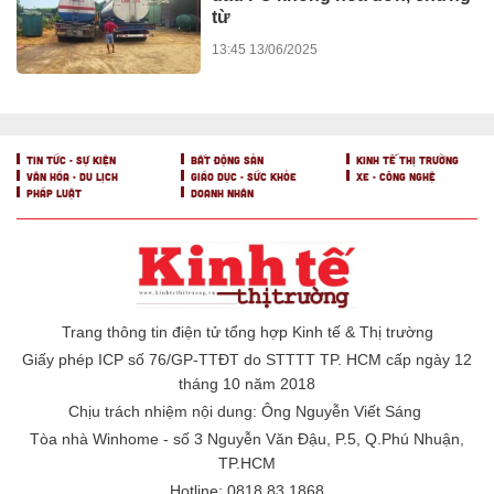
từ
13:45 13/06/2025
TIN TỨC - SỰ KIỆN
BẤT ĐỘNG SẢN
KINH TẾ THỊ TRƯỜNG
VĂN HÓA - DU LỊCH
GIÁO DỤC - SỨC KHỎE
XE - CÔNG NGHỆ
PHÁP LUẬT
DOANH NHÂN
Trang thông tin điện tử tổng hợp Kinh tế & Thị trường
Giấy phép ICP số 76/GP-TTĐT do STTTT TP. HCM cấp ngày 12
tháng 10 năm 2018
Chịu trách nhiệm nội dung: Ông Nguyễn Viết Sáng
Tòa nhà Winhome - số 3 Nguyễn Văn Đậu, P.5, Q.Phú Nhuận,
TP.HCM
Hotline: 0818.83.1868