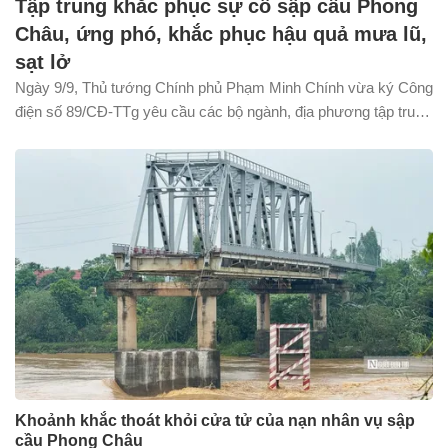
Tập trung khắc phục sự cố sập cầu Phong
Châu, ứng phó, khắc phục hậu quả mưa lũ,
sạt lở
Ngày 9/9, Thủ tướng Chính phủ Phạm Minh Chính vừa ký Công
điện số 89/CĐ-TTg yêu cầu các bộ ngành, địa phương tập trung
khắc phục sự cố sập nhịp cầu Phong Châu, tỉnh Phú Thọ và
ứng phó, khắc phục hậu quả mưa lũ, sạt lở đất, lũ ống, lũ quét
tại các tỉnh miền núi, trung du Bắc Bộ.
Khoảnh khắc thoát khỏi cửa tử của nạn nhân vụ sập
cầu Phong Châu