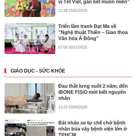
vị Tết Việt, gắn kết muôn miền”
22:38 25/01/2026
Triển lãm tranh Đạt Ma về
“Nghệ thuật Thiền – Giao thoa
Văn hóa Á Đông”
07:00 30/11/2025
GIÁO DỤC - SỨC KHỎE
Đau thắt lưng suốt 2 năm, đến
iBONE FiSiO mới biết nguyên
nhân
13:22 03/06/2026
Bát nháo xe tự chế chở bệnh
nhân bủa vây bệnh viện lớn ở
TPHCM