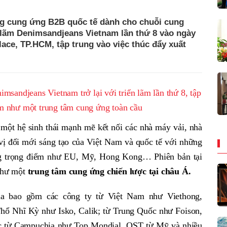
g cung ứng B2B quốc tế dành cho chuỗi cung
n lãm Denimsandjeans Vietnam lần thứ 8 vào ngày
alace, TP.HCM, tập trung vào việc thúc đẩy xuất
ột hệ sinh thái mạnh mẽ kết nối các nhà máy vải, nhà
 vị đổi mới sáng tạo của Việt Nam và quốc tế với những
ờng trọng điểm như EU, Mỹ, Hong Kong… Phiên bản tại
 như một
trung tâm cung ứng chiến lược tại châu Á.
a bao gồm các công ty từ Việt Nam như Viethong,
ổ Nhĩ Kỳ như Isko, Calik; từ Trung Quốc như Foison,
c từ Campuchia như Top Mondial, QST từ Mỹ và nhiều