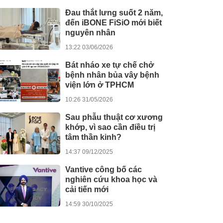
Đau thắt lưng suốt 2 năm,
đến iBONE FiSiO mới biết
nguyên nhân
13:22 03/06/2026
Bát nháo xe tự chế chở
bệnh nhân bủa vây bệnh
viện lớn ở TPHCM
10:26 31/05/2026
Sau phẫu thuật cơ xương
khớp, vì sao cần điều trị
tâm thần kinh?
14:37 09/12/2025
Vantive công bố các
nghiên cứu khoa học và
cải tiến mới
14:59 30/10/2025