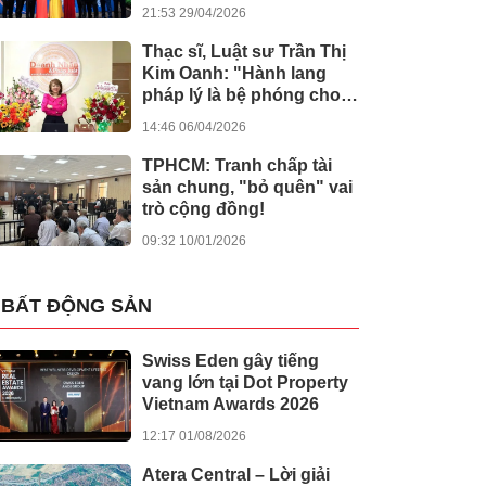
kiến tạo giá trị nhân văn
21:53 29/04/2026
Thạc sĩ, Luật sư Trần Thị
Kim Oanh: "Hành lang
pháp lý là bệ phóng cho
sự sáng tạo số"
14:46 06/04/2026
TPHCM: Tranh chấp tài
sản chung, "bỏ quên" vai
trò cộng đồng!
09:32 10/01/2026
BẤT ĐỘNG SẢN
Swiss Eden gây tiếng
vang lớn tại Dot Property
Vietnam Awards 2026
12:17 01/08/2026
Atera Central – Lời giải