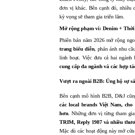
đơn vị khác. Bên cạnh đó, nhiều
kỳ vọng sẽ tham gia triển lãm.
Mở rộng phạm vi: Denim + Thời
Phiên bản năm 2026 mở rộng ngo
trang biểu diễn
, phản ánh nhu cầu
linh hoạt. Việc đưa cả hai ngành
cung cấp đa ngành và các hợp tác
Vượt ra ngoài B2B: Ủng hộ sự sá
Bên cạnh mô hình B2B, D&J cũng
các local brands Việt Nam, cho
hơn
. Những đơn vị từng tham g
TRIM, Reply 1987 và nhiều thươ
Mặc dù các hoạt động này mở cửa c