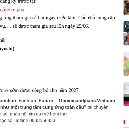
đăng ký trước tại:
m/invite.php
 ứng tham gia cả hai ngày triển lãm. Các nhà cung cấp
 vụ,… sẽ được tham gia sau l5h ngày 25/06.
hệ:
Ayushi)
ức sẽ sớm được công bố cho năm 2027
Function. Fashion. Future. – Denimsandjeans Vietnam
am như một trung tâm cung ứng toàn cầu"
tại chuyên
ia sẻ, phản hồi xin gửi về hòm thư
hoặc số Hotline 0833558833