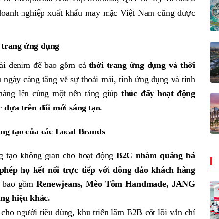
 doanh nghiệp xuất khẩu may mặc Việt Nam cũng được
 trang ứng dụng
ài denim để bao gồm cả
thời trang ứng dụng và thời
 ngày càng tăng về sự thoải mái, tính ứng dụng và tính
 hàng lên cùng một nền tảng giúp
thúc đẩy hoạt động
 dựa trên đổi mới sáng tạo.
ng tạo của các Local Brands
 tạo không gian cho hoạt động
B2C nhằm quảng bá
 phép họ kết nối trực tiếp với đông đảo khách hàng
ia bao gồm
Renewjeans, Mèo Tôm Handmade, JANG
ng hiệu khác.
ho người tiêu dùng, khu triển lãm B2B cốt lõi vẫn chỉ