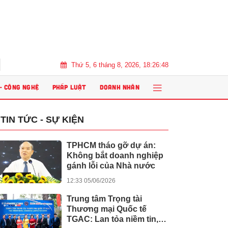
Thứ 5, 6 tháng 8, 2026, 18:26:49
bền vững, thúc đẩy tăng trưởng chu kỳ mới bất động sản Việt Nam
 - CÔNG NGHỆ
PHÁP LUẬT
DOANH NHÂN
TIN TỨC - SỰ KIỆN
TPHCM tháo gỡ dự án:
Không bắt doanh nghiệp
gánh lỗi của Nhà nước
12:33 05/06/2026
Trung tâm Trọng tài
Thương mại Quốc tế
TGAC: Lan tỏa niềm tin,