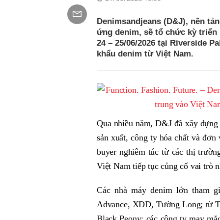
Denimsandjeans (D&J), nền tản
ứng denim, sẽ tổ chức kỳ triể
24 – 25/06/2026 tại Riverside P
khẩu denim từ Việt Nam.
Qua nhiều năm, D&J đã xây dựng m
sản xuất, công ty hóa chất và đơn
buyer nghiêm túc từ các thị trư
Việt Nam tiếp tục củng cố vai trò
Các nhà máy denim lớn tham gi
Advance, XDD, Tường Long; từ Th
Black Peony; các công ty may mặ