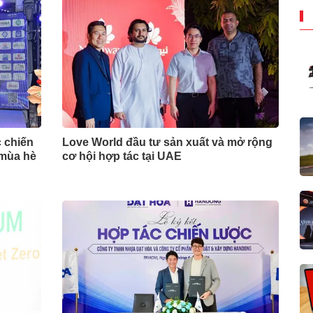
 chiến
Love World đầu tư sản xuất và mở rộng
 mùa hè
cơ hội hợp tác tại UAE