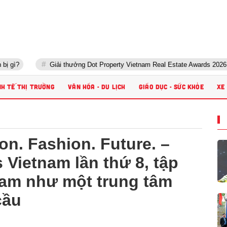
Giải thưởng Dot Property Vietnam Real Estate Awards 2026 tôn vinh 
NH TẾ THỊ TRƯỜNG
VĂN HÓA - DU LỊCH
GIÁO DỤC - SỨC KHỎE
XE
on. Fashion. Future. –
Vietnam lần thứ 8, tập
Nam như một trung tâm
cầu