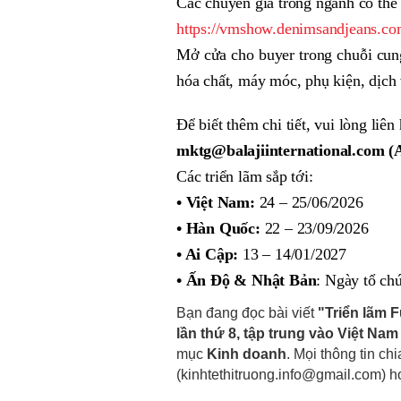
Các chuyên gia trong ngành có thể 
https://vmshow.denimsandjeans.co
Mở cửa cho buyer trong chuỗi cung
hóa chất, máy móc, phụ kiện, dịch
Để biết thêm chi tiết, vui lòng liên 
mktg@balajiinternational.com (
Các triển lãm sắp tới:
• Việt Nam:
24 – 25/06/2026
• Hàn Quốc:
22 – 23/09/2026
• Ai Cập:
13 – 14/01/2027
• Ấn Độ & Nhật Bản
: Ngày tổ ch
Bạn đang đọc bài viết
"Triển lãm 
lần thứ 8, tập trung vào Việt N
mục
Kinh doanh
. Mọi thông tin ch
(kinhtethitruong.info@gmail.com) 