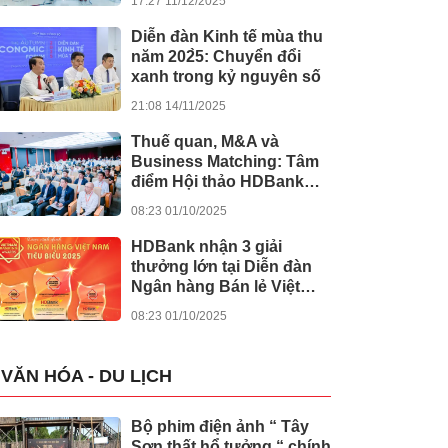
17:27 11/12/2025
khánh thành 245 dự án
lớn
Diễn đàn Kinh tế mùa thu
năm 202̀5: Chuyển đổi
xanh trong kỷ nguyên số
21:08 14/11/2025
Thuế quan, M&A và
Business Matching: Tâm
điểm Hội thảo HDBank
Japan Desk 2025
08:23 01/10/2025
HDBank nhận 3 giải
thưởng lớn tại Diễn đàn
Ngân hàng Bán lẻ Việt
Nam 2025
08:23 01/10/2025
VĂN HÓA - DU LỊCH
Bộ phim điện ảnh “ Tây
Sơn thất hổ tưởng “ chính