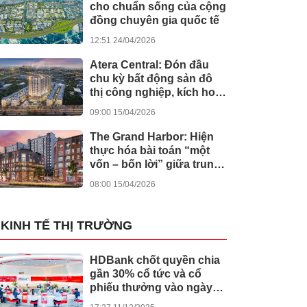
cho chuẩn sống của cộng
đồng chuyên gia quốc tế
12:51 24/04/2026
Atera Central: Đón đầu
chu kỳ bất động sản đô
thị công nghiệp, kích hoạt
dòng tiền bền vững
09:00 15/04/2026
The Grand Harbor: Hiện
thực hóa bài toán “một
vốn – bốn lời” giữa trung
tâm Hải Phòng
08:00 15/04/2026
KINH TẾ THỊ TRƯỜNG
HDBank chốt quyền chia
gần 30% cổ tức và cổ
phiếu thưởng vào ngày
cả nước khởi công -