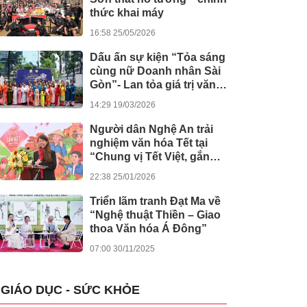
thức khai máy
16:58 25/05/2026
Dấu ấn sự kiện “Tỏa sáng
cùng nữ Doanh nhân Sài
Gòn”- Lan tỏa giá trị văn
hóa, đồng hành tinh thần
14:29 19/03/2026
nghị quyết số 80 của
Chính phủ
Người dân Nghệ An trải
nghiệm văn hóa Tết tại
“Chung vị Tết Việt, gắn
kết muôn miền”
22:38 25/01/2026
Triển lãm tranh Đạt Ma về
“Nghệ thuật Thiền – Giao
thoa Văn hóa Á Đông”
07:00 30/11/2025
GIÁO DỤC - SỨC KHỎE