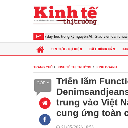
mới phương pháp dạy học trong kỷ nguyên AI: Giáo viên cần chuẩn bị gì?
TIN TỨC - SỰ KIỆN
BẤT ĐỘNG SẢN
KI
TRANG CHỦ
KINH TẾ THỊ TRƯỜNG
KINH DOANH
Triển lãm Functi
GÓP Ý
Denimsandjeans 
trung vào Việt 
cung ứng toàn 
21/05/2026 18:56