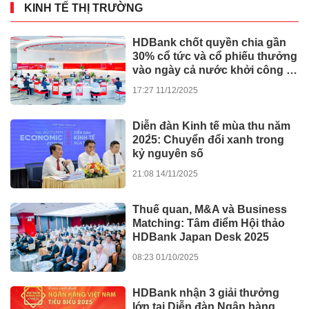
KINH TẾ THỊ TRƯỜNG
HDBank chốt quyền chia gần
30% cổ tức và cổ phiếu thưởng
vào ngày cả nước khởi công -
khánh thành 245 dự án lớn
17:27 11/12/2025
Diễn đàn Kinh tế mùa thu năm
202̀5: Chuyển đổi xanh trong
kỷ nguyên số
21:08 14/11/2025
Thuế quan, M&A và Business
Matching: Tâm điểm Hội thảo
HDBank Japan Desk 2025
08:23 01/10/2025
HDBank nhận 3 giải thưởng
lớn tại Diễn đàn Ngân hàng