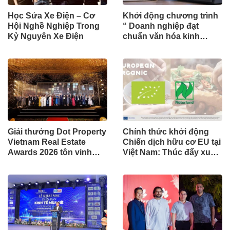
Học Sửa Xe Điện – Cơ
Khởi động chương trình
Hội Nghề Nghiệp Trong
“ Doanh nghiệp đạt
Kỷ Nguyên Xe Điện
chuẩn văn hóa kinh
doanh Việt Nam” năm
2026
Giải thưởng Dot Property
Chính thức khởi động
Vietnam Real Estate
Chiến dịch hữu cơ EU tại
Awards 2026 tôn vinh
Việt Nam: Thúc đẩy xu
bền vững, thúc đẩy tăng
hướng tiêu dùng an toàn,
trưởng chu kỳ mới bất
minh bạch, bền vững
động sản Việt Nam