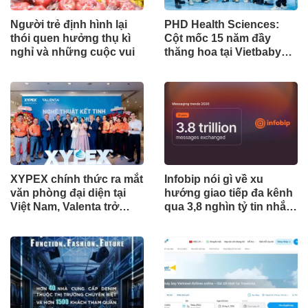
Người trẻ định hình lại
PHD Health Sciences:
thói quen hưởng thụ kì
Cột mốc 15 năm đầy
nghỉ và những cuộc vui
thăng hoa tại Vietbaby
2026
XYPEX chính thức ra mắt
Infobip nói gì về xu
văn phòng đại diện tại
hướng giao tiếp đa kênh
Việt Nam, Valenta trở
qua 3,8 nghìn tỷ tin nhắn
thành nhà phân phối ủy
trong 20 năm?
quyền