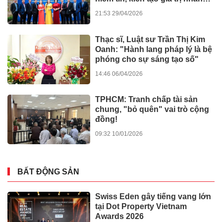
văn
21:53 29/04/2026
Thạc sĩ, Luật sư Trần Thị Kim
Oanh: "Hành lang pháp lý là bệ
phóng cho sự sáng tạo số"
14:46 06/04/2026
TPHCM: Tranh chấp tài sản
chung, "bỏ quên" vai trò cộng
đồng!
09:32 10/01/2026
BẤT ĐỘNG SẢN
Swiss Eden gây tiếng vang lớn
tại Dot Property Vietnam
Awards 2026