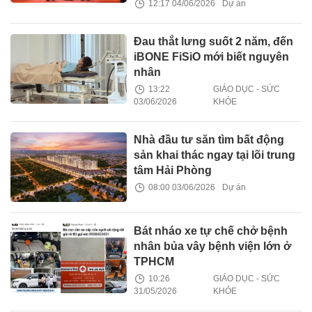
12:17 04/06/2026
Dự án
Đau thắt lưng suốt 2 năm, đến
iBONE FiSiO mới biết nguyên
nhân
13:22
GIÁO DỤC - SỨC
03/06/2026
KHỎE
Nhà đầu tư săn tìm bất động
sản khai thác ngay tại lõi trung
tâm Hải Phòng
08:00 03/06/2026
Dự án
Bát nháo xe tự chế chở bệnh
nhân bủa vây bệnh viện lớn ở
TPHCM
10:26
GIÁO DỤC - SỨC
31/05/2026
KHỎE