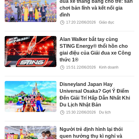
đua xe thăng bằng cho trẻ: sân
chơi bản lĩnh và kết nối gia
đình
17:20 22/06/2026
Giáo dục
Alan Walker bắt tay cùng
STING Energy® thổi hồn cho
giai điệu của Giải đua xe Công
thức 1®
15:51 22/06/2026
Kinh doanh
Disneyland Japan Hay
Universal Osaka? Gợi Ý Điểm
Đến Giải Trí Hấp Dẫn Nhất Khi
Du Lịch Nhật Bản
15:30 22/06/2026
Du lịch
Người trẻ định hình lại thói
quen hưởng thụ kì nghỉ và