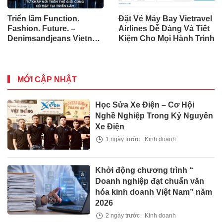
Triển lãm Function.
Đặt Vé Máy Bay Vietravel
Fashion. Future. –
Airlines Dễ Dàng Và Tiết
Denimsandjeans Vietnam
Kiệm Cho Mọi Hành Trình
lần thứ 8, tập trung vào
Việt Nam như một trung
tâm cung ứng toàn cầu
MỚI CẬP NHẬT
Học Sửa Xe Điện – Cơ Hội
Nghề Nghiệp Trong Kỷ Nguyên
Xe Điện
1 ngày trước
Kinh doanh
Khởi động chương trình “
Doanh nghiệp đạt chuẩn văn
hóa kinh doanh Việt Nam” năm
2026
2 ngày trước
Kinh doanh