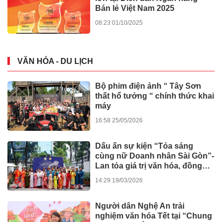
Bán lẻ Việt Nam 2025
08:23 01/10/2025
VĂN HÓA - DU LỊCH
Bộ phim điện ảnh “ Tây Sơn
thất hổ tưởng “ chính thức khai
máy
16:58 25/05/2026
Dấu ấn sự kiện “Tỏa sáng
cùng nữ Doanh nhân Sài Gòn”-
Lan tỏa giá trị văn hóa, đồng
hành tinh thần nghị quyết số 80
14:29 19/03/2026
của Chính phủ
Người dân Nghệ An trải
nghiệm văn hóa Tết tại “Chung