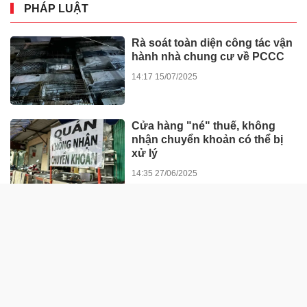
PHÁP LUẬT
Rà soát toàn diện công tác vận
hành nhà chung cư về PCCC
14:17 15/07/2025
Cửa hàng "né" thuế, không
nhận chuyển khoản có thể bị
xử lý
14:35 27/06/2025
“Đòn bẩy” thúc đẩy chuyển
biến hành vi của người tham
gia giao thông
13:22 23/06/2025
Bình Định: Phát hiện gần 80 tấn
dầu FO không hóa đơn, chứng