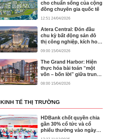
cho chuẩn sống của cộng
đồng chuyên gia quốc tế
12:51 24/04/2026
Atera Central: Đón đầu
chu kỳ bất động sản đô
thị công nghiệp, kích hoạt
dòng tiền bền vững
09:00 15/04/2026
The Grand Harbor: Hiện
thực hóa bài toán “một
vốn – bốn lời” giữa trung
tâm Hải Phòng
08:00 15/04/2026
KINH TẾ THỊ TRƯỜNG
HDBank chốt quyền chia
gần 30% cổ tức và cổ
phiếu thưởng vào ngày
cả nước khởi công -