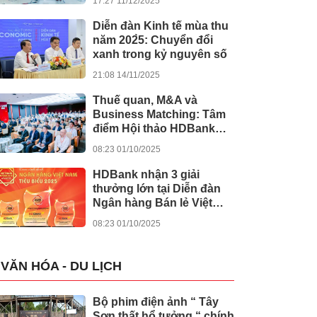
17:27 11/12/2025
khánh thành 245 dự án
lớn
Diễn đàn Kinh tế mùa thu
năm 202̀5: Chuyển đổi
xanh trong kỷ nguyên số
21:08 14/11/2025
Thuế quan, M&A và
Business Matching: Tâm
điểm Hội thảo HDBank
Japan Desk 2025
08:23 01/10/2025
HDBank nhận 3 giải
thưởng lớn tại Diễn đàn
Ngân hàng Bán lẻ Việt
Nam 2025
08:23 01/10/2025
VĂN HÓA - DU LỊCH
Bộ phim điện ảnh “ Tây
Sơn thất hổ tưởng “ chính