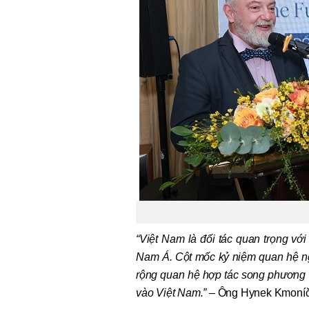
“Việt Nam là đối tác quan trọng vớ
Nam Á. Cột mốc kỷ niệm quan hệ ngo
rộng quan hệ hợp tác song phương v
vào Việt Nam.”
– Ông Hynek Kmoníče