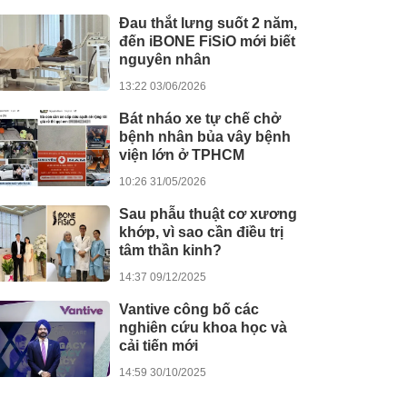
Đau thắt lưng suốt 2 năm,
đến iBONE FiSiO mới biết
nguyên nhân
13:22 03/06/2026
Bát nháo xe tự chế chở
bệnh nhân bủa vây bệnh
viện lớn ở TPHCM
10:26 31/05/2026
Sau phẫu thuật cơ xương
khớp, vì sao cần điều trị
tâm thần kinh?
14:37 09/12/2025
Vantive công bố các
nghiên cứu khoa học và
cải tiến mới
14:59 30/10/2025