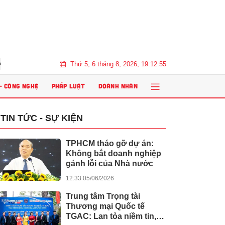
Thứ 5, 6 tháng 8, 2026, 19:12:57
6 tôn vinh bền vững, thúc đẩy tăng trưởng chu kỳ mới bất động sản Việt Na
 - CÔNG NGHỆ
PHÁP LUẬT
DOANH NHÂN
TIN TỨC - SỰ KIỆN
TPHCM tháo gỡ dự án:
Không bắt doanh nghiệp
gánh lỗi của Nhà nước
12:33 05/06/2026
Trung tâm Trọng tài
Thương mại Quốc tế
TGAC: Lan tỏa niềm tin,