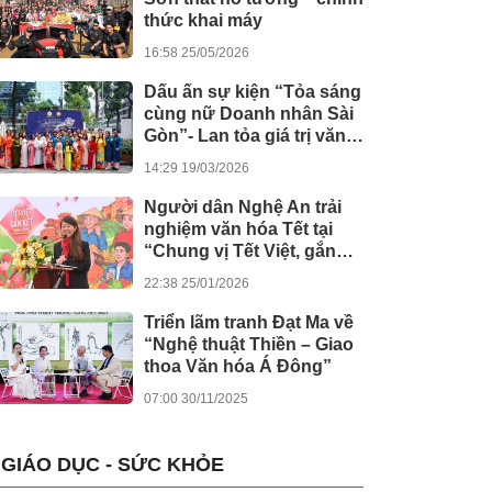
thức khai máy
16:58 25/05/2026
Dấu ấn sự kiện “Tỏa sáng
cùng nữ Doanh nhân Sài
Gòn”- Lan tỏa giá trị văn
hóa, đồng hành tinh thần
14:29 19/03/2026
nghị quyết số 80 của
Chính phủ
Người dân Nghệ An trải
nghiệm văn hóa Tết tại
“Chung vị Tết Việt, gắn
kết muôn miền”
22:38 25/01/2026
Triển lãm tranh Đạt Ma về
“Nghệ thuật Thiền – Giao
thoa Văn hóa Á Đông”
07:00 30/11/2025
GIÁO DỤC - SỨC KHỎE