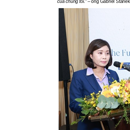
của chúng tôi.”
– ông Gabriel Staněk