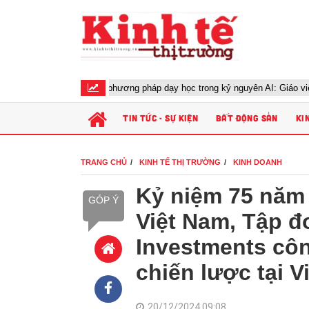
Đổi mới phương pháp dạy học trong kỷ nguyên AI: Giáo viên cần chuẩ
TIN TỨC - SỰ KIỆN
BẤT ĐỘNG SẢN
KI
TRANG CHỦ
KINH TẾ THỊ TRƯỜNG
KINH DOANH
Kỷ niệm 75 năm 
GÓP Ý
Việt Nam, Tập đ
Investments côn
chiến lược tại V
20/12/2024 09:08