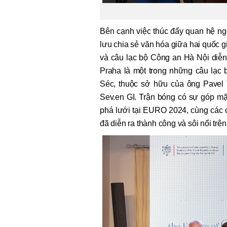
Bên cạnh việc thúc đẩy quan hệ ngoạ
lưu chia sẻ văn hóa giữa hai quốc g
và câu lạc bộ Công an Hà Nội diễn
Praha là một trong những câu lạc 
Séc, thuộc sở hữu của ông Pavel 
Sev.en GI. Trận bóng có sự góp mặ
phá lưới tại EURO 2024, cùng các 
đã diễn ra thành công và sôi nổi trên