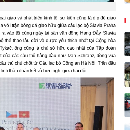
i giao và phát triển kinh tế, sự kiện cũng là dịp để giao
ia với trận bóng đá giao hữu giữa câu lạc bộ Slavia Praha
 ra vào tối cùng ngày tại sân vận động Hàng Đẫy. Slavia
bộ thể thao lâu đời và được yêu thích nhất tại Cộng hòa
Tykač, ông cũng là chủ sở hữu cao nhất của Tập đoàn
t của các cầu thủ hàng đầu như Ivan Schranz, đồng vua
cầu thủ chủ chốt từ Câu lạc bộ Công an Hà Nội. Trận đấu
 tinh thần đoàn kết và hữu nghị giữa hai đội.