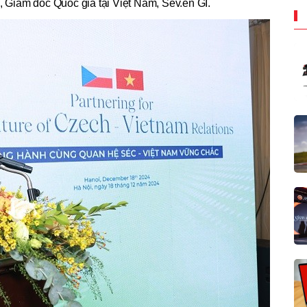
, Giám đốc Quốc gia tại Việt Nam, Sev.en GI.