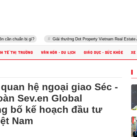
n bị gì?
Giải thưởng Dot Property Vietnam Real Estate Awards 202
NH TẾ THỊ TRƯỜNG
VĂN HÓA - DU LỊCH
GIÁO DỤC - SỨC KHỎE
XE
quan hệ ngoại giao Séc -
oàn Sev.en Global
g bố kế hoạch đầu tư
iệt Nam