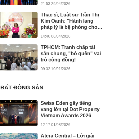
kiến tạo giá trị nhân văn
21:53 29/04/2026
Thạc sĩ, Luật sư Trần Thị
Kim Oanh: "Hành lang
pháp lý là bệ phóng cho
sự sáng tạo số"
14:46 06/04/2026
TPHCM: Tranh chấp tài
sản chung, "bỏ quên" vai
trò cộng đồng!
09:32 10/01/2026
BẤT ĐỘNG SẢN
Swiss Eden gây tiếng
vang lớn tại Dot Property
Vietnam Awards 2026
12:17 01/08/2026
Atera Central – Lời giải