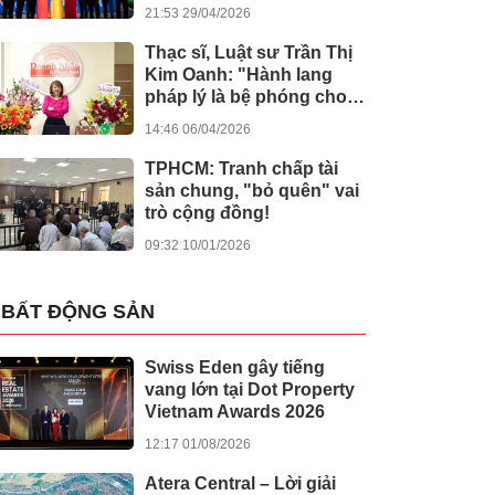
kiến tạo giá trị nhân văn
21:53 29/04/2026
Thạc sĩ, Luật sư Trần Thị
Kim Oanh: "Hành lang
pháp lý là bệ phóng cho
sự sáng tạo số"
14:46 06/04/2026
TPHCM: Tranh chấp tài
sản chung, "bỏ quên" vai
trò cộng đồng!
09:32 10/01/2026
BẤT ĐỘNG SẢN
Swiss Eden gây tiếng
vang lớn tại Dot Property
Vietnam Awards 2026
12:17 01/08/2026
Atera Central – Lời giải