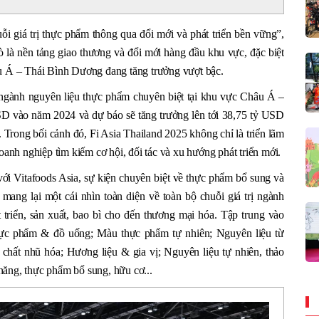
i giá trị thực phẩm thông qua đổi mới và phát triển bền vững”,
ò là nền tảng giao thương và đổi mới hàng đầu khu vực, đặc biệt
u Á – Thái Bình Dương đang tăng trưởng vượt bậc.
 ngành nguyên liệu thực phẩm chuyên biệt tại khu vực Châu Á –
SD vào năm 2024 và dự báo sẽ tăng trưởng lên tới 38,75 tỷ USD
rong bối cảnh đó, Fi Asia Thailand 2025 không chỉ là triển lãm
oanh nghiệp tìm kiếm cơ hội, đối tác và xu hướng phát triển mới.
với Vitafoods Asia, sự kiện chuyên biệt về thực phẩm bổ sung và
ang lại một cái nhìn toàn diện về toàn bộ chuỗi giá trị ngành
triển, sản xuất, bao bì cho đến thương mại hóa. Tập trung vào
thực phẩm & đồ uống; Màu thực phẩm tự nhiên; Nguyên liệu từ
 chất nhũ hóa; Hương liệu & gia vị; Nguyên liệu tự nhiên, thảo
ăng, thực phẩm bổ sung, hữu cơ...