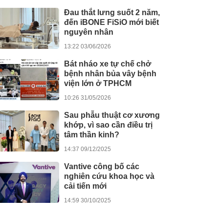
Đau thắt lưng suốt 2 năm,
đến iBONE FiSiO mới biết
nguyên nhân
13:22 03/06/2026
Bát nháo xe tự chế chở
bệnh nhân bủa vây bệnh
viện lớn ở TPHCM
10:26 31/05/2026
Sau phẫu thuật cơ xương
khớp, vì sao cần điều trị
tâm thần kinh?
14:37 09/12/2025
Vantive công bố các
nghiên cứu khoa học và
cải tiến mới
14:59 30/10/2025