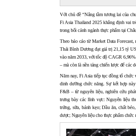
Với chủ đề “Nâng tầm tương lai của chuỗ
Fi Asia Thailand 2025 khẳng định vai tr
trong bối cảnh ngành thực phẩm tại Châ
Theo báo cáo từ Market Data Forecast,
Thái Bình Dương đạt giá trị 21,15 tỷ U
vào năm 2033, với tốc độ CAGR 6,96%. T
– mà còn là nền tảng chiến lược để các d
Năm nay, Fi Asia tiếp tục đồng tổ chức 
dinh dưỡng chức năng. Sự kết hợp này m
F&B – từ nguyên liệu, nghiên cứu phát 
trưng bày các lĩnh vực: Nguyên liệu 
trứng, sữa, bánh kẹo; Dầu ăn, chất béo,
dược; Nguyên liệu cho thực phẩm chức n