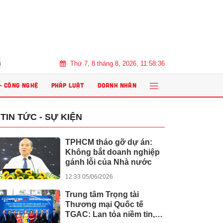
Thứ 7, 8 tháng 8, 2026, 11:58:38
nh Việt Nam” năm 2026
Đổi mới phương pháp dạy học trong kỷ nguyê
 - CÔNG NGHỆ
PHÁP LUẬT
DOANH NHÂN
TIN TỨC - SỰ KIỆN
TPHCM tháo gỡ dự án:
Không bắt doanh nghiệp
gánh lỗi của Nhà nước
12:33 05/06/2026
Trung tâm Trọng tài
Thương mại Quốc tế
TGAC: Lan tỏa niềm tin,