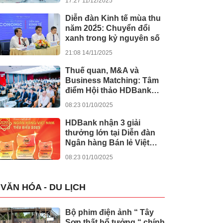
17:27 11/12/2025
khánh thành 245 dự án
lớn
Diễn đàn Kinh tế mùa thu
năm 202̀5: Chuyển đổi
xanh trong kỷ nguyên số
21:08 14/11/2025
Thuế quan, M&A và
Business Matching: Tâm
điểm Hội thảo HDBank
Japan Desk 2025
08:23 01/10/2025
HDBank nhận 3 giải
thưởng lớn tại Diễn đàn
Ngân hàng Bán lẻ Việt
Nam 2025
08:23 01/10/2025
VĂN HÓA - DU LỊCH
Bộ phim điện ảnh “ Tây
Sơn thất hổ tưởng “ chính