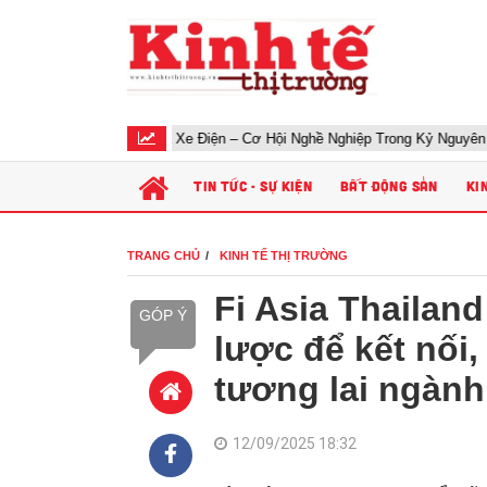
Học Sửa Xe Điện – Cơ Hội Nghề Nghiệp Trong Kỷ Nguyên Xe Điện
TIN TỨC - SỰ KIỆN
BẤT ĐỘNG SẢN
KI
TRANG CHỦ
KINH TẾ THỊ TRƯỜNG
Fi Asia Thailan
GÓP Ý
lược để kết nối
tương lai ngàn
12/09/2025 18:32