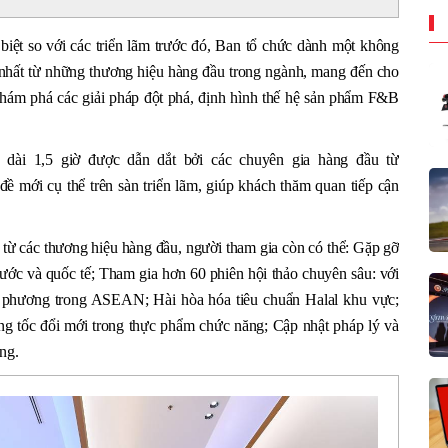
biệt so với các triển lãm trước đó, Ban tổ chức dành một không
n nhất từ những thương hiệu hàng đầu trong ngành, mang đến cho
hám phá các giải pháp đột phá, định hình thế hệ sản phẩm F&B
 dài 1,5 giờ được dẫn dắt bởi các chuyên gia hàng đầu từ
 đề mới cụ thể trên sàn triển lãm, giúp khách thăm quan tiếp cận
 từ các thương hiệu hàng đầu, người tham gia còn có thể: Gặp gỡ
 nước và quốc tế; Tham gia hơn 60 phiên hội thảo chuyên sâu: với
a phương trong ASEAN; Hài hòa hóa tiêu chuẩn Halal khu vực;
 tốc đổi mới trong thực phẩm chức năng; Cập nhật pháp lý và
ng.