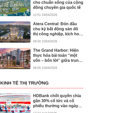
cho chuẩn sống của cộng
đồng chuyên gia quốc tế
12:51 24/04/2026
Atera Central: Đón đầu
chu kỳ bất động sản đô
thị công nghiệp, kích hoạt
dòng tiền bền vững
09:00 15/04/2026
The Grand Harbor: Hiện
thực hóa bài toán “một
vốn – bốn lời” giữa trung
tâm Hải Phòng
08:00 15/04/2026
KINH TẾ THỊ TRƯỜNG
HDBank chốt quyền chia
gần 30% cổ tức và cổ
phiếu thưởng vào ngày
cả nước khởi công -