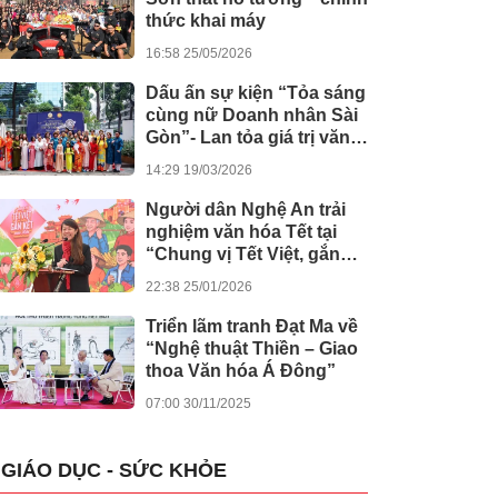
thức khai máy
16:58 25/05/2026
Dấu ấn sự kiện “Tỏa sáng
cùng nữ Doanh nhân Sài
Gòn”- Lan tỏa giá trị văn
hóa, đồng hành tinh thần
14:29 19/03/2026
nghị quyết số 80 của
Chính phủ
Người dân Nghệ An trải
nghiệm văn hóa Tết tại
“Chung vị Tết Việt, gắn
kết muôn miền”
22:38 25/01/2026
Triển lãm tranh Đạt Ma về
“Nghệ thuật Thiền – Giao
thoa Văn hóa Á Đông”
07:00 30/11/2025
GIÁO DỤC - SỨC KHỎE