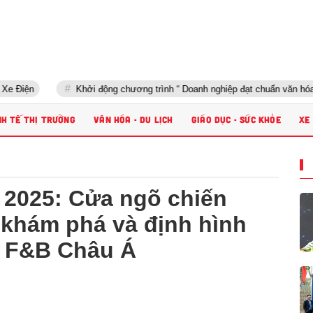
Khởi động chương trình “ Doanh nghiệp đạt chuẩn văn hóa kinh doa
NH TẾ THỊ TRƯỜNG
VĂN HÓA - DU LỊCH
GIÁO DỤC - SỨC KHỎE
XE
d 2025: Cửa ngõ chiến
, khám phá và định hình
h F&B Châu Á