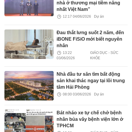
nhà ở thương mại tiềm năng
nhất Việt Nam”
12:17 04/06/2026
Dự án
Đau thắt lưng suốt 2 năm, đến
iBONE FiSiO mới biết nguyên
nhân
13:22
GIÁO DỤC - SỨC
03/06/2026
KHỎE
Nhà đầu tư săn tìm bất động
sản khai thác ngay tại lõi trung
tâm Hải Phòng
08:00 03/06/2026
Dự án
Bát nháo xe tự chế chở bệnh
nhân bủa vây bệnh viện lớn ở
TPHCM