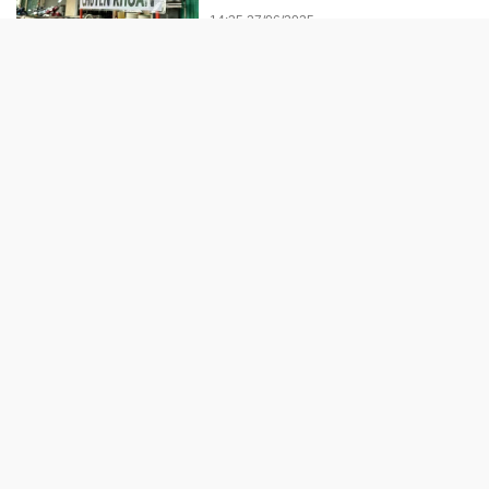
14:35 27/06/2025
“Đòn bẩy” thúc đẩy chuyển
biến hành vi của người tham
gia giao thông
13:22 23/06/2025
Bình Định: Phát hiện gần 80 tấn
dầu FO không hóa đơn, chứng
từ
13:45 13/06/2025
THỂ THAO
Dàn siêu sao bóng đá toàn cầu
hội tụ: Pepsi® ra mắt “Pepsi
Football Nation”- Nơi người