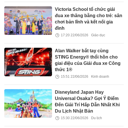
Victoria School tổ chức giải
đua xe thăng bằng cho trẻ: sân
chơi bản lĩnh và kết nối gia
đình
17:20 22/06/2026
Giáo dục
Alan Walker bắt tay cùng
STING Energy® thổi hồn cho
giai điệu của Giải đua xe Công
thức 1®
15:51 22/06/2026
Kinh doanh
Disneyland Japan Hay
Universal Osaka? Gợi Ý Điểm
Đến Giải Trí Hấp Dẫn Nhất Khi
Du Lịch Nhật Bản
15:30 22/06/2026
Du lịch