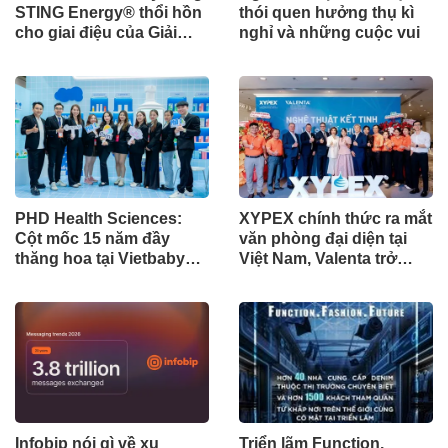
STING Energy® thổi hồn
thói quen hưởng thụ kì
cho giai điệu của Giải
nghỉ và những cuộc vui
đua xe Công thức 1®
PHD Health Sciences:
XYPEX chính thức ra mắt
Cột mốc 15 năm đầy
văn phòng đại diện tại
thăng hoa tại Vietbaby
Việt Nam, Valenta trở
2026
thành nhà phân phối ủy
quyền
Infobip nói gì về xu
Triển lãm Function.