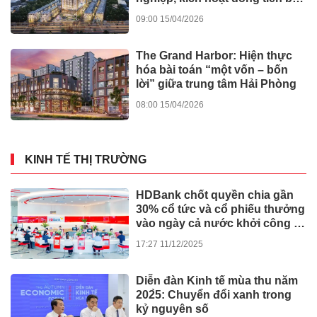
vững
09:00 15/04/2026
The Grand Harbor: Hiện thực
hóa bài toán “một vốn – bốn
lời” giữa trung tâm Hải Phòng
08:00 15/04/2026
KINH TẾ THỊ TRƯỜNG
HDBank chốt quyền chia gần
30% cổ tức và cổ phiếu thưởng
vào ngày cả nước khởi công -
khánh thành 245 dự án lớn
17:27 11/12/2025
Diễn đàn Kinh tế mùa thu năm
202̀5: Chuyển đổi xanh trong
kỷ nguyên số