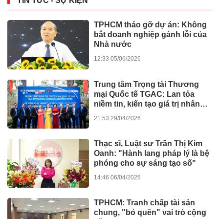
TIN TỨC - SỰ KIỆN
TPHCM tháo gỡ dự án: Không
bắt doanh nghiệp gánh lỗi của
Nhà nước
12:33 05/06/2026
Trung tâm Trọng tài Thương
mại Quốc tế TGAC: Lan tỏa
niềm tin, kiến tạo giá trị nhân
văn
21:53 29/04/2026
Thạc sĩ, Luật sư Trần Thị Kim
Oanh: "Hành lang pháp lý là bệ
phóng cho sự sáng tạo số"
14:46 06/04/2026
TPHCM: Tranh chấp tài sản
chung, "bỏ quên" vai trò cộng