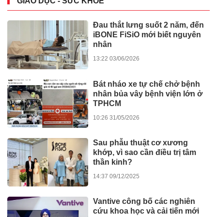
GIÁO DỤC - SỨC KHỎE
Đau thắt lưng suốt 2 năm, đến
iBONE FiSiO mới biết nguyên
nhân
13:22 03/06/2026
Bát nháo xe tự chế chở bệnh
nhân bủa vây bệnh viện lớn ở
TPHCM
10:26 31/05/2026
Sau phẫu thuật cơ xương
khớp, vì sao cần điều trị tâm
thần kinh?
14:37 09/12/2025
Vantive công bố các nghiên
cứu khoa học và cải tiến mới