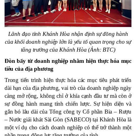
Lãnh
đạo tỉnh
Khánh Hòa nhận
định
sự đồng hành
của khối
doanh nghiệp lớn là yếu
tố quan trọng
cho
sự
tăng trưởng của Khánh Hòa
(
Ảnh
: BTC)
Đòn bẩy từ doanh nghiệp nhằm hiện thực hóa mục
tiêu của địa phương
Trong tiến trình hiện thực hóa các mục tiêu phát triển
dài hạn của địa phương, vai trò của doanh nghiệp ngày
càng mở rộng, không chỉ ở khía cạnh đầu tư mà còn ở
sự đồng hành mang tính chiến lược. Sự hiện diện và
gắn bó lâu dài của Tổng công ty Cổ phần Bia – Rượu
– Nước giải khát Sài Gòn (SABECO) tại Khánh Hòa là
một ví dụ cho cách doanh nghiệp có thể trở thành một
phần trong động lực tăng trưởng của tỉnh.