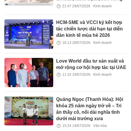
21:47 29/07/2026
Kinh doanh
HCM-SME và VCCI ký kết hợp
tác chiến lược dài hạn tại diễn
đàn kinh tế mùa hè 2026
16:13 28/07/2026
Kinh doanh
Love World đầu tư sản xuất và
mở rộng cơ hội hợp tác tại UAE
11:10 24/07/2026
Kinh doanh
Quảng Ngọc (Thanh Hóa): Hội
khóa 25 năm ngày trở về – Tri
ân thầy cô, nối dài nghĩa tình
dưới mái trường xưa
15:24 19/07/2026
Văn hóa