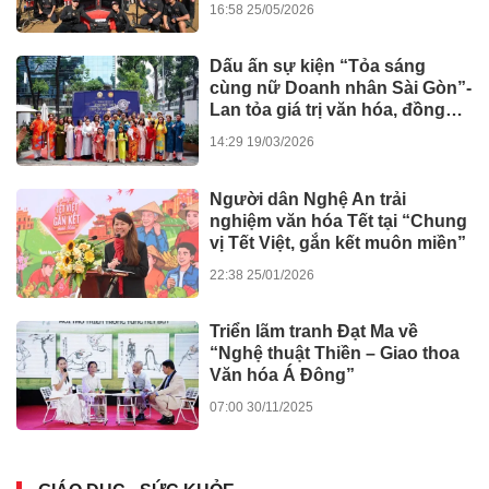
16:58 25/05/2026
Dấu ấn sự kiện “Tỏa sáng
cùng nữ Doanh nhân Sài Gòn”-
Lan tỏa giá trị văn hóa, đồng
hành tinh thần nghị quyết số 80
14:29 19/03/2026
của Chính phủ
Người dân Nghệ An trải
nghiệm văn hóa Tết tại “Chung
vị Tết Việt, gắn kết muôn miền”
22:38 25/01/2026
Triển lãm tranh Đạt Ma về
“Nghệ thuật Thiền – Giao thoa
Văn hóa Á Đông”
07:00 30/11/2025