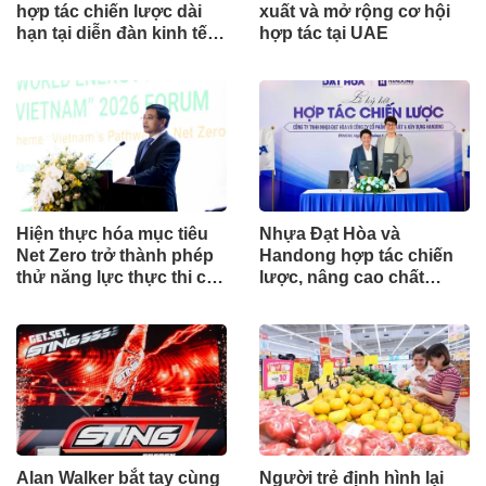
hợp tác chiến lược dài
xuất và mở rộng cơ hội
hạn tại diễn đàn kinh tế
hợp tác tại UAE
mùa hè 2026
Hiện thực hóa mục tiêu
Nhựa Đạt Hòa và
Net Zero trở thành phép
Handong hợp tác chiến
thử năng lực thực thi của
lược, nâng cao chất
doanh nghiệp trong kỉ
lượng vật liệu cho các
nguyên mới
công trình xây dựng
Alan Walker bắt tay cùng
Người trẻ định hình lại