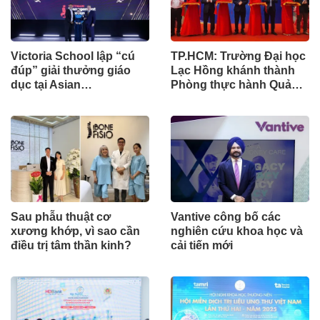
Victoria School lập “cú
TP.HCM: Trường Đại học
đúp” giải thưởng giáo
Lạc Hồng khánh thành
dục tại Asian
Phòng thực hành Quản
Management Excellence
trị – Marketing
Awards 2026
Sau phẫu thuật cơ
Vantive công bố các
xương khớp, vì sao cần
nghiên cứu khoa học và
điều trị tâm thần kinh?
cải tiến mới