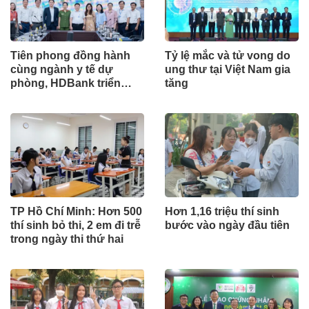
Tiên phong đồng hành
Tỷ lệ mắc và tử vong do
cùng ngành y tế dự
ung thư tại Việt Nam gia
phòng, HDBank triển
tăng
khai Kiosk y tế thông
minh tại Viện Pasteur
TP.HCM
TP Hồ Chí Minh: Hơn 500
Hơn 1,16 triệu thí sinh
thí sinh bỏ thi, 2 em đi trễ
bước vào ngày đầu tiên
trong ngày thi thứ hai