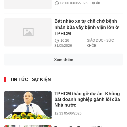
08:00 03/06/2026
Dự án
Bát nháo xe tự chế chở bệnh
nhân bủa vây bệnh viện lớn ở
TPHCM
10:26
GIÁO DỤC - SỨC
31/05/2026
KHỎE
Xem thêm
TIN TỨC - SỰ KIỆN
TPHCM tháo gỡ dự án: Không
bắt doanh nghiệp gánh lỗi của
Nhà nước
12:33 05/06/2026