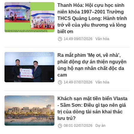
Thanh Hóa: Hội cựu học sinh
niên khóa 1997–2001 Trường
THCS Quảng Long: Hành trình
trở về của yêu thương và lòng
biết ơn
14:49 09/07/2026
Văn hóa
Ra mắt phim 'Mẹ ơi, về nhà',
phát động dự án thiện nguyện
ủng hộ nạn nhân chất độc da
cam
14:49 07/07/2026
Văn hóa
Khách sạn mặt tiền biển Vlasta
- Sầm Sơn: Điều gì tạo nên giá
trị của dòng tài sản khai thác
lưu trú?
08:01 02/07/2026
Dự án