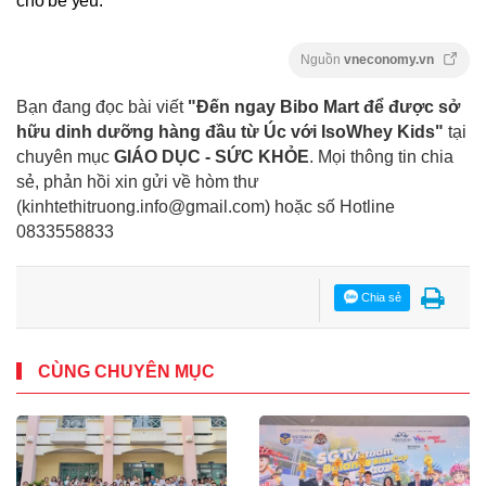
cho bé yêu.
Nguồn
vneconomy.vn
Bạn đang đọc bài viết
"Đến ngay Bibo Mart để được sở
hữu dinh dưỡng hàng đầu từ Úc với IsoWhey Kids"
tại
chuyên mục
GIÁO DỤC - SỨC KHỎE
. Mọi thông tin chia
sẻ, phản hồi xin gửi về hòm thư
(kinhtethitruong.info@gmail.com) hoặc số Hotline
0833558833
Chia sẻ
CÙNG CHUYÊN MỤC