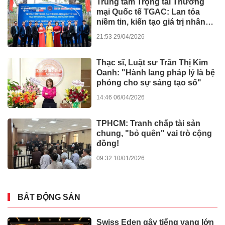
Trung tâm Trọng tài Thương
mại Quốc tế TGAC: Lan tỏa
niềm tin, kiến tạo giá trị nhân
văn
21:53 29/04/2026
Thạc sĩ, Luật sư Trần Thị Kim
Oanh: "Hành lang pháp lý là bệ
phóng cho sự sáng tạo số"
14:46 06/04/2026
TPHCM: Tranh chấp tài sản
chung, "bỏ quên" vai trò cộng
đồng!
09:32 10/01/2026
BẤT ĐỘNG SẢN
Swiss Eden gây tiếng vang lớn