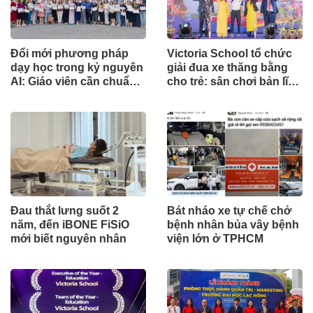
Đổi mới phương pháp
Victoria School tổ chức
dạy học trong kỷ nguyên
giải đua xe thăng bằng
AI: Giáo viên cần chuẩn
cho trẻ: sân chơi bản lĩnh
bị gì?
và kết nối gia đình
Đau thắt lưng suốt 2
Bát nháo xe tự chế chở
năm, đến iBONE FiSiO
bệnh nhân bủa vây bệnh
mới biết nguyên nhân
viện lớn ở TPHCM