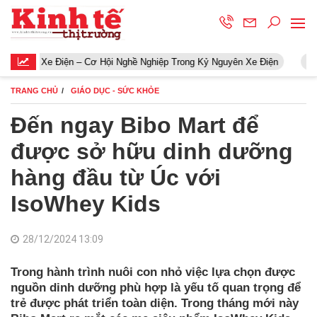
Điện – Cơ Hội Nghề Nghiệp Trong Kỷ Nguyên Xe Điện
Khởi động c
TRANG CHỦ
GIÁO DỤC - SỨC KHỎE
Đến ngay Bibo Mart để
được sở hữu dinh dưỡng
hàng đầu từ Úc với
IsoWhey Kids
28/12/2024 13:09
Trong hành trình nuôi con nhỏ việc lựa chọn được
nguồn dinh dưỡng phù hợp là yếu tố quan trọng để
trẻ được phát triển toàn diện. Trong tháng mới này