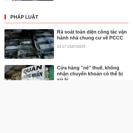
PHÁP LUẬT
Rà soát toàn diện công tác vận
hành nhà chung cư về PCCC
14:17 15/07/2025
Cửa hàng "né" thuế, không
nhận chuyển khoản có thể bị
xử lý
14:35 27/06/2025
“Đòn bẩy” thúc đẩy chuyển
biến hành vi của người tham
gia giao thông
13:22 23/06/2025