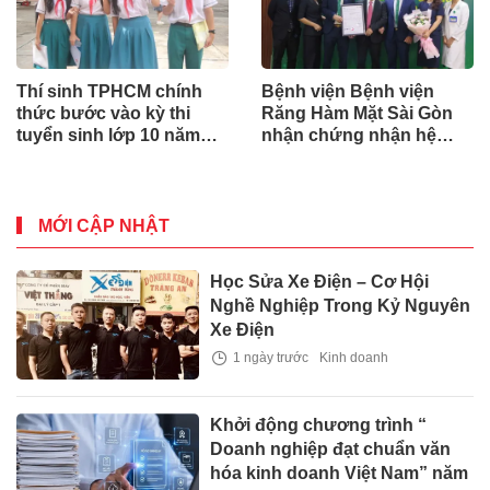
Thí sinh TPHCM chính
Bệnh viện Bệnh viện
thức bước vào kỳ thi
Răng Hàm Mặt Sài Gòn
tuyển sinh lớp 10 năm
nhận chứng nhận hệ
học 2025-2026
thống quản lý chất lượng
quốc tế ISO 9001:2015
MỚI CẬP NHẬT
Học Sửa Xe Điện – Cơ Hội
Nghề Nghiệp Trong Kỷ Nguyên
Xe Điện
1 ngày trước
Kinh doanh
Khởi động chương trình “
Doanh nghiệp đạt chuẩn văn
hóa kinh doanh Việt Nam” năm