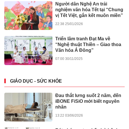
Người dân Nghệ An trải
nghiệm văn hóa Tết tại “Chung
vị Tết Việt, gắn kết muôn miền”
22:38 25/01/2026
Triển lãm tranh Đạt Ma về
“Nghệ thuật Thiền – Giao thoa
Văn hóa Á Đông”
07:00 30/11/2025
GIÁO DỤC - SỨC KHỎE
Đau thắt lưng suốt 2 năm, đến
iBONE FiSiO mới biết nguyên
nhân
13:22 03/06/2026