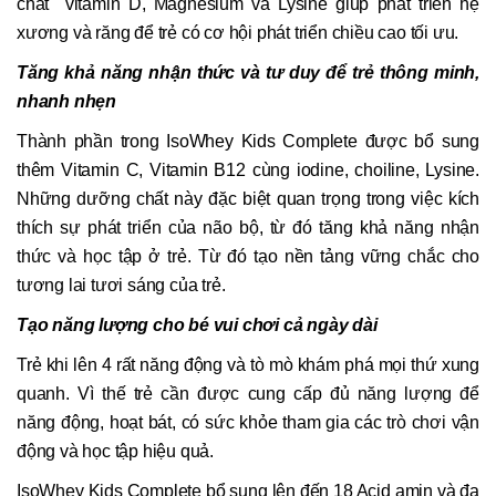
chất vitamin D, Magnesium và Lysine giúp phát triển hệ
xương và răng để trẻ có cơ hội phát triển chiều cao tối ưu.
Tăng khả năng nhận thức và tư duy để trẻ thông minh,
nhanh nhẹn
Thành phần trong IsoWhey Kids Complete được bổ sung
thêm Vitamin C, Vitamin B12 cùng iodine, choiline, Lysine.
Những dưỡng chất này đặc biệt quan trọng trong việc kích
thích sự phát triển của não bộ, từ đó tăng khả năng nhận
thức và học tập ở trẻ. Từ đó tạo nền tảng vững chắc cho
tương lai tươi sáng của trẻ.
Tạo năng lượng cho bé vui chơi cả ngày dài
Trẻ khi lên 4 rất năng động và tò mò khám phá mọi thứ xung
quanh. Vì thế trẻ cần được cung cấp đủ năng lượng để
năng động, hoạt bát, có sức khỏe tham gia các trò chơi vận
động và học tập hiệu quả.
IsoWhey Kids Complete bổ sung lên đến 18 Acid amin và đa