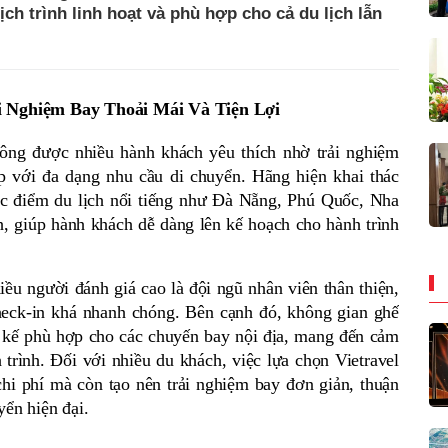
ịch trình linh hoạt và phù hợp cho cả du lịch lẫn
ải Nghiệm Bay Thoải Mái Và Tiện Lợi
hông được nhiều hành khách yêu thích nhờ trải nghiệm 
p với đa dạng nhu cầu di chuyển. Hãng hiện khai thác 
ác điểm du lịch nổi tiếng như Đà Nẵng, Phú Quốc, Nha 
 giúp hành khách dễ dàng lên kế hoạch cho hành trình 
u người đánh giá cao là đội ngũ nhân viên thân thiện, 
check-in khá nhanh chóng. Bên cạnh đó, không gian ghế 
 kế phù hợp cho các chuyến bay nội địa, mang đến cảm 
 trình. Đối với nhiều du khách, việc lựa chọn Vietravel 
chi phí mà còn tạo nên trải nghiệm bay đơn giản, thuận 
yển hiện đại.