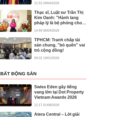
kiến tạo giá trị nhân văn
21:53 29/04/2026
Thạc sĩ, Luật sư Trần Thị
Kim Oanh: "Hành lang
pháp lý là bệ phóng cho
sự sáng tạo số"
14:46 06/04/2026
TPHCM: Tranh chấp tài
sản chung, "bỏ quên" vai
trò cộng đồng!
09:32 10/01/2026
BẤT ĐỘNG SẢN
Swiss Eden gây tiếng
vang lớn tại Dot Property
Vietnam Awards 2026
12:17 01/08/2026
Atera Central – Lời giải