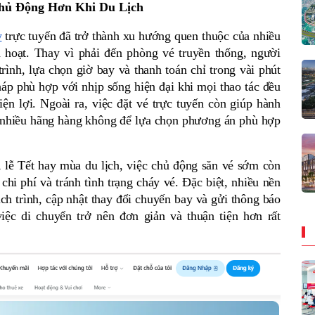
hủ Động Hơn Khi Du Lịch
y
 trực tuyến đã trở thành xu hướng quen thuộc của nhiều 
 hoạt. Thay vì phải đến phòng vé truyền thống, người 
rình, lựa chọn giờ bay và thanh toán chỉ trong vài phút 
háp phù hợp với nhịp sống hiện đại khi mọi thao tác đều 
iện lợi. Ngoài ra, việc đặt vé trực tuyến còn giúp hành 
 nhiều hãng hàng không để lựa chọn phương án phù hợp 
lễ Tết hay mùa du lịch, việc chủ động săn vé sớm còn 
hi phí và tránh tình trạng cháy vé. Đặc biệt, nhiều nền 
ịch trình, cập nhật thay đổi chuyến bay và gửi thông báo 
ệc di chuyển trở nên đơn giản và thuận tiện hơn rất 