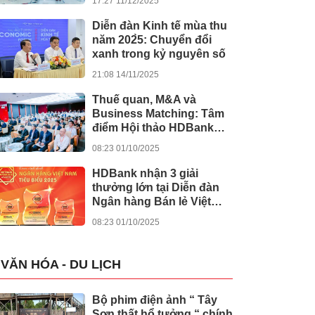
17:27 11/12/2025
khánh thành 245 dự án
lớn
Diễn đàn Kinh tế mùa thu
năm 202̀5: Chuyển đổi
xanh trong kỷ nguyên số
21:08 14/11/2025
Thuế quan, M&A và
Business Matching: Tâm
điểm Hội thảo HDBank
Japan Desk 2025
08:23 01/10/2025
HDBank nhận 3 giải
thưởng lớn tại Diễn đàn
Ngân hàng Bán lẻ Việt
Nam 2025
08:23 01/10/2025
VĂN HÓA - DU LỊCH
Bộ phim điện ảnh “ Tây
Sơn thất hổ tưởng “ chính