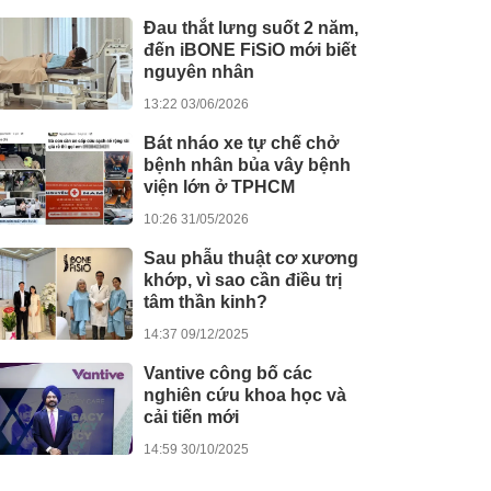
Đau thắt lưng suốt 2 năm,
đến iBONE FiSiO mới biết
nguyên nhân
13:22 03/06/2026
Bát nháo xe tự chế chở
bệnh nhân bủa vây bệnh
viện lớn ở TPHCM
10:26 31/05/2026
Sau phẫu thuật cơ xương
khớp, vì sao cần điều trị
tâm thần kinh?
14:37 09/12/2025
Vantive công bố các
nghiên cứu khoa học và
cải tiến mới
14:59 30/10/2025