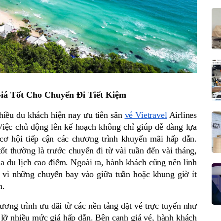
Giá Tốt Cho Chuyến Đi Tiết Kiệm
nhiều du khách hiện nay ưu tiên săn 
vé Vietravel
 Airlines 
Việc chủ động lên kế hoạch không chỉ giúp dễ dàng lựa 
ơ hội tiếp cận các chương trình khuyến mãi hấp dẫn. 
ốt thường là trước chuyến đi từ vài tuần đến vài tháng, 
ùa du lịch cao điểm. Ngoài ra, hành khách cũng nên linh 
 vì những chuyến bay vào giữa tuần hoặc khung giờ ít 
n. 
ơng trình ưu đãi từ các nền tảng đặt vé trực tuyến như 
lỡ nhiều mức giá hấp dẫn. Bên cạnh giá vé, hành khách 