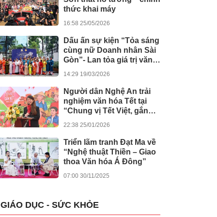
thức khai máy
16:58 25/05/2026
Dấu ấn sự kiện “Tỏa sáng
cùng nữ Doanh nhân Sài
Gòn”- Lan tỏa giá trị văn
hóa, đồng hành tinh thần
14:29 19/03/2026
nghị quyết số 80 của
Chính phủ
Người dân Nghệ An trải
nghiệm văn hóa Tết tại
“Chung vị Tết Việt, gắn
kết muôn miền”
22:38 25/01/2026
Triển lãm tranh Đạt Ma về
“Nghệ thuật Thiền – Giao
thoa Văn hóa Á Đông”
07:00 30/11/2025
GIÁO DỤC - SỨC KHỎE