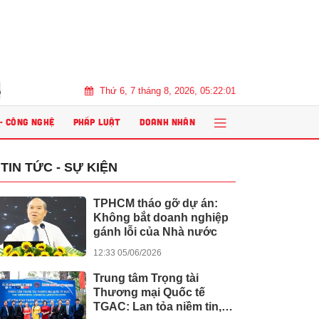
Thứ 6, 7 tháng 8, 2026, 05:22:03
026 tôn vinh bền vững, thúc đẩy tăng trưởng chu kỳ mới bất động sản Việt 
 - CÔNG NGHỆ
PHÁP LUẬT
DOANH NHÂN
TIN TỨC - SỰ KIỆN
TPHCM tháo gỡ dự án:
Không bắt doanh nghiệp
gánh lỗi của Nhà nước
12:33 05/06/2026
Trung tâm Trọng tài
Thương mại Quốc tế
TGAC: Lan tỏa niềm tin,