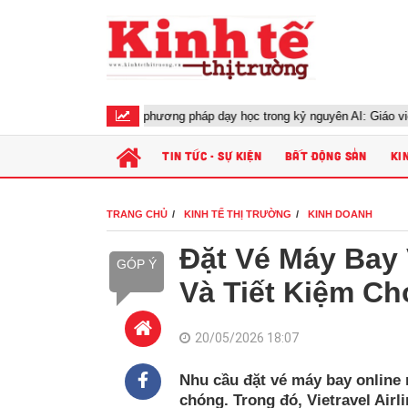
Đổi mới phương pháp dạy học trong kỷ nguyên AI: Giáo viên cần ch
TIN TỨC - SỰ KIỆN
BẤT ĐỘNG SẢN
KI
TRANG CHỦ
KINH TẾ THỊ TRƯỜNG
KINH DOANH
Đặt Vé Máy Bay 
GÓP Ý
Và Tiết Kiệm Ch
20/05/2026 18:07
Nhu cầu đặt vé máy bay online 
chóng. Trong đó, Vietravel Air