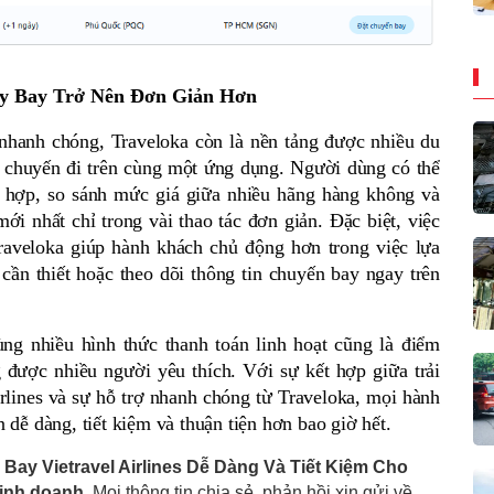
áy Bay Trở Nên Đơn Giản Hơn
nhanh chóng, Traveloka còn là nền tảng được nhiều du 
 chuyến đi trên cùng một ứng dụng. Người dùng có thể 
hợp, so sánh mức giá giữa nhiều hãng hàng không và 
ới nhất chỉ trong vài thao tác đơn giản. Đặc biệt, việc 
Traveloka giúp hành khách chủ động hơn trong việc lựa 
 cần thiết hoặc theo dõi thông tin chuyến bay ngay trên 
ng nhiều hình thức thanh toán linh hoạt cũng là điểm 
được nhiều người yêu thích. Với sự kết hợp giữa trải 
irlines và sự hỗ trợ nhanh chóng từ Traveloka, mọi hành 
n dễ dàng, tiết kiệm và thuận tiện hơn bao giờ hết.
 Bay Vietravel Airlines Dễ Dàng Và Tiết Kiệm Cho
inh doanh
. Mọi thông tin chia sẻ, phản hồi xin gửi về