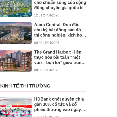
cho chuẩn sống của cộng
đồng chuyên gia quốc tế
12:51 24/04/2026
Atera Central: Đón đầu
chu kỳ bất động sản đô
thị công nghiệp, kích hoạt
dòng tiền bền vững
09:00 15/04/2026
The Grand Harbor: Hiện
thực hóa bài toán “một
vốn – bốn lời” giữa trung
tâm Hải Phòng
08:00 15/04/2026
KINH TẾ THỊ TRƯỜNG
HDBank chốt quyền chia
gần 30% cổ tức và cổ
phiếu thưởng vào ngày
cả nước khởi công -