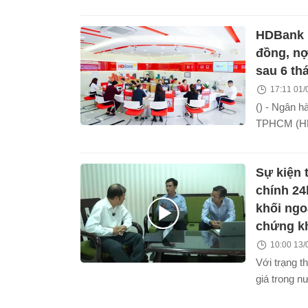
vé du lịch 
sự trân tr
Iphone 15 
đến những g
HDBank b
voucher ăn 
cùng hấp d
đồng, nợ
sau 6 th
17:11 01/
() - Ngân h
TPHCM (HD
vừa công bố
quý II/2024
Sự kiện t
thuế bán ni
đồng, tăng 
chính 24
khối ngo
chứng k
10:00 13/
Với trạng th
giá trong nư
trên liên n