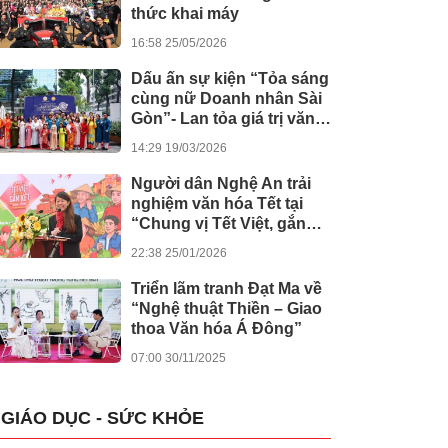
thức khai máy
16:58 25/05/2026
Dấu ấn sự kiện “Tỏa sáng
cùng nữ Doanh nhân Sài
Gòn”- Lan tỏa giá trị văn
hóa, đồng hành tinh thần
14:29 19/03/2026
nghị quyết số 80 của
Chính phủ
Người dân Nghệ An trải
nghiệm văn hóa Tết tại
“Chung vị Tết Việt, gắn
kết muôn miền”
22:38 25/01/2026
Triển lãm tranh Đạt Ma về
“Nghệ thuật Thiền – Giao
thoa Văn hóa Á Đông”
07:00 30/11/2025
GIÁO DỤC - SỨC KHỎE