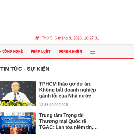
Thứ 5, 6 tháng 8, 2026, 16:27:32
2026 tôn vinh bền vững, thúc đẩy tăng trưởng chu kỳ mới bất động sản Việt
 - CÔNG NGHỆ
PHÁP LUẬT
DOANH NHÂN
TIN TỨC - SỰ KIỆN
TPHCM tháo gỡ dự án:
Không bắt doanh nghiệp
gánh lỗi của Nhà nước
12:33 05/06/2026
Trung tâm Trọng tài
Thương mại Quốc tế
TGAC: Lan tỏa niềm tin,
kiến tạo giá trị nhân văn