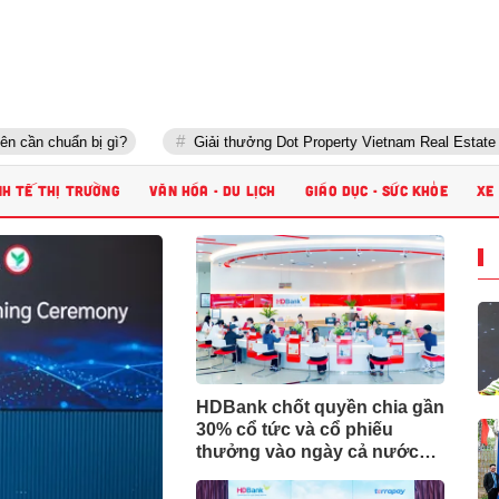
huẩn bị gì?
Giải thưởng Dot Property Vietnam Real Estate Awards 
NH TẾ THỊ TRƯỜNG
VĂN HÓA - DU LỊCH
GIÁO DỤC - SỨC KHỎE
XE
HDBank chốt quyền chia gần
30% cổ tức và cổ phiếu
thưởng vào ngày cả nước
khởi công - khánh thành 245
dự án lớn