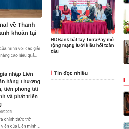
onal về Thanh
hanh khoản tại
HDBank bắt tay TerraPay mở
rộng mạng lưới kiều hối toàn
của mình với các giải
cầu
m nâng cao hiệu quả
o hệ sinh thái của Ant
Tin đọc nhiều
gia nhập Liên
ân hàng Thương
, tiên phong tài
nh và phát triển
g
06/2025
 chính thức trở
 viên của Liên minh