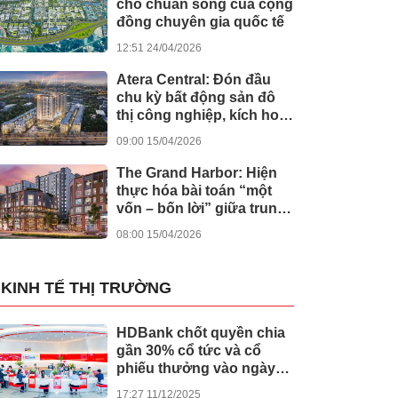
cho chuẩn sống của cộng
đồng chuyên gia quốc tế
12:51 24/04/2026
Atera Central: Đón đầu
chu kỳ bất động sản đô
thị công nghiệp, kích hoạt
dòng tiền bền vững
09:00 15/04/2026
The Grand Harbor: Hiện
thực hóa bài toán “một
vốn – bốn lời” giữa trung
tâm Hải Phòng
08:00 15/04/2026
KINH TẾ THỊ TRƯỜNG
HDBank chốt quyền chia
gần 30% cổ tức và cổ
phiếu thưởng vào ngày
cả nước khởi công -
17:27 11/12/2025