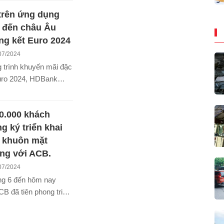
 đang dần thu hẹp.
trên ứng dụng
 chứng khoán đang kỳ
goại có thể chuyển từ
 đến châu Âu
giảm bán ròng sang
g kết Euro 2024
ng thời gian tới, tạo
07/2024
ho chỉ số VN-Index
 trình khuyến mãi đặc
i chinh phục đỉnh cũ
uro 2024, HDBank
ơ hội vi vu châu Âu 9
 cho 2 người để sống
0.000 khách
 những khoảnh khắc
ng đá hấp dẫn hàng
g ký triển khai
o dịch trên ứng dụng
 khuôn mặt
nk.
ng với ACB.
07/2024
ng 6 đến hôm nay
CB đã tiên phong triển
hực khuôn mặt thành
ần 500.000 khách