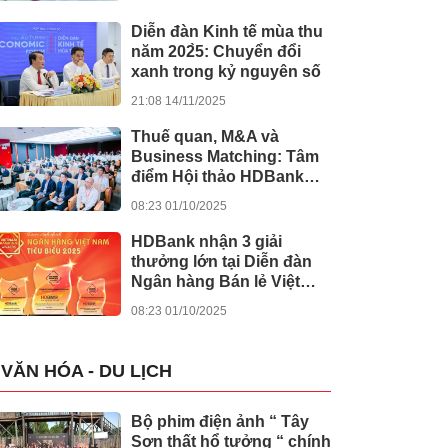
khánh thành 245 dự án
lớn
Diễn đàn Kinh tế mùa thu
năm 202̀5: Chuyển đổi
xanh trong kỷ nguyên số
21:08 14/11/2025
Thuế quan, M&A và
Business Matching: Tâm
điểm Hội thảo HDBank
Japan Desk 2025
08:23 01/10/2025
HDBank nhận 3 giải
thưởng lớn tại Diễn đàn
Ngân hàng Bán lẻ Việt
Nam 2025
08:23 01/10/2025
VĂN HÓA - DU LỊCH
Bộ phim điện ảnh “ Tây
Sơn thất hổ tưởng “ chính