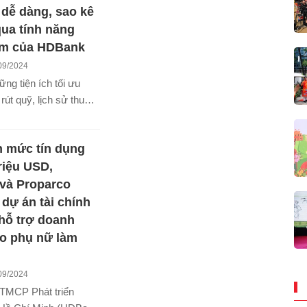
dễ dàng, sao kê
qua tính năng
m của HDBank
09/2024
ng tiện ích tối ưu
rút quỹ, lịch sử thu
báo khi có biến động số
 xóa thành viên tham
n mức tín dụng
i, tính năng Quỹ nhóm
Bank là lựa chọn của
triệu USD,
h hàng khi mở quỹ
và Proparco
 dự án tài chính
 hỗ trợ doanh
o phụ nữ làm
09/2024
TMCP Phát triển