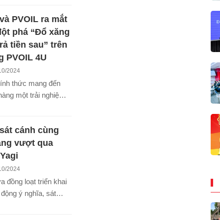
 cả nước, tiếp nối
và PVOIL ra mắt
n yêu thương mà
ã lan tỏa trên chặng
 đột phá “Đổ xăng
35 năm qua.
rả tiền sau” trên
g PVOIL 4U
10/2024
ính thức mang đến
hàng một trải nghiệm
tiện ích “Đổ xăng
au”, hạn mức tín
sát cánh cùng
n 1 triệu đồng thông
ng cấp tín dụng mua
àng vượt qua
rên ứng dụng PVOIL
Yagi
10/2024
đồng loạt triển khai
động ý nghĩa, sát
khách hàng bị ảnh
bão Yagi và hoàn lưu