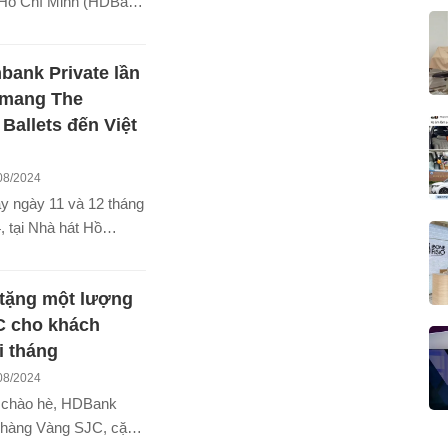
Hồ Chí Minh (HDBank
 khoán: HDB) và
Tổ chức Tài chính
ank Private lần
của Pháp) ký kết Hợp
g trị giá 50 triệu USD.
 mang The
Ballets đến Việt
08/2024
y ngày 11 và 12 tháng
 tại Nhà hát Hồ
ội, một số hội viên
k Private sẽ có cơ
tặng một lượng
nh trong những điệu
huyển, những giai
C cho khách
hời và câu chuyện đầy
i tháng
a “The Seasons
08/2024
y là món quà đặc biệt
 chào hè, HDBank
iêng cho hội viên
 hàng Vàng SJC, cặp
k Private, thể hiện