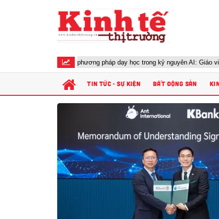
Đổi mới phương pháp dạy học trong kỷ nguyên AI: Giáo viên cần c
TIN TỨC - SỰ KIỆN
BẤT ĐỘNG SẢN
KI