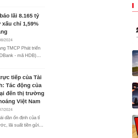
Trung Quốc trọn gói,
ọng và cam kết mang
Promax 512GB, nhiều
iá trị sống đẳng cấp.
áo lãi 8.165 tỷ
uống và tiền mặt vô
ẫn.
 xấu chỉ 1,59%
áng
08/2024
àng TMCP Phát triển
Bank - mã HDB)
 báo cáo tài chính
 với lợi nhuận trước
rực tiếp của Tài
ên lên đến 8.165 tỷ
48,9% so với cùng kỳ.
h: Tác động của
ại đến thị trường
hoáng Việt Nam
07/2024
ái dần ổn định của tỉ
ớc, lãi suất tiền gửi
gân hàng giữa đồng