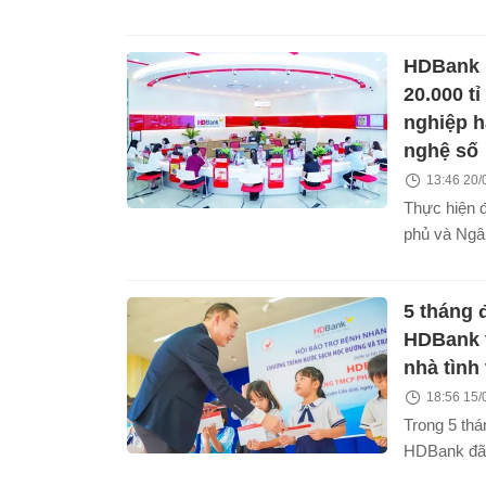
Ngân hàng
(Alliance f
HDBank 
Banks) - mộ
do Tổ chức
20.000 t
(IFC) và C
nghiệp h
Kông (HKMA
nghệ số
nhằm thúc 
13:46 20/
đổi xanh tạ
Thực hiện 
phủ và Ngâ
trong chươn
điểm 500.0
5 tháng 
đẩy đầu tư 
số - hai độ
HDBank t
chiến lược 
nhà tình
2030, HDBan
18:56 15/
dụng ưu đãi
Trong 5 th
cho doanh 
HDBank đã 
tư vào các 
dựng hơn 2