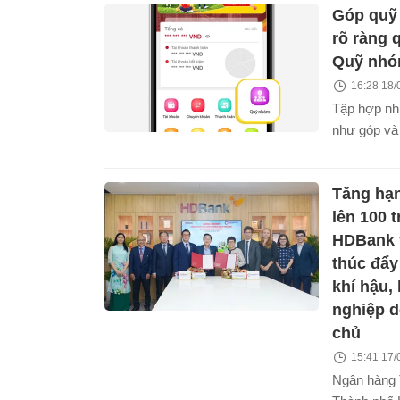
Góp quỹ 
bão.
rõ ràng 
Quỹ nhó
16:28 18/
Tập hợp nhữ
như góp và 
chi, thông 
dư, mời và
Tăng hạ
gia tiện lợ
của App HD
lên 100 
nhiều khác
HDBank 
nhóm.
thúc đẩy
khí hậu,
nghiệp d
chủ
15:41 17/
Ngân hàng 