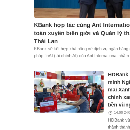
KBank hợp tác cùng Ant Internati
toán xuyên biên giới và Quản lý t
Thái Lan
KBank sẽ kết hợp khả năng về dịch vụ ngân hàng 
pháp finAI (tài chính AI) của Ant International nhằ
thanh toán xuyên biên giới và quản lý nguồn vốn ch
International
HDBank 
minh Ng
mại Xanh
chính xa
bền vữn
14:00 24/
HDBank vừa
thành thành