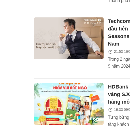
Thành phố 
- mã chứng
Proparco (
Techcomb
Phát triển 
đồng tín dụn
đầu tiên
Seasons 
Nam
21:53 16/
Trong 2 ngà
9 năm 2024,
Gươm, Hà N
Techcomban
HDBank 
hội đắm mì
múa uyển c
vàng SJ
điệu vượt t
hàng mỗ
cảm xúc củ
19:33 09/
Ballet”. Đâ
Tưng bừng
dành tặng r
tặng khách
Techcomban