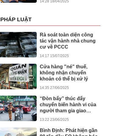
14:28 18/04/2025
PHÁP LUẬT
Rà soát toàn diện công
tác vận hành nhà chung
cư về PCCC
14:17 15/07/2025
Cửa hàng "né" thuế,
không nhận chuyển
khoản có thể bị xử lý
14:35 27/06/2025
“Đòn bẩy” thúc đẩy
chuyển biến hành vi của
người tham gia giao
thông
13:22 23/06/2025
Bình Định: Phát hiện gần