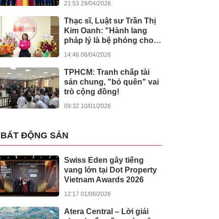
21:53 29/04/2026
Thạc sĩ, Luật sư Trần Thị
Kim Oanh: "Hành lang
pháp lý là bệ phóng cho
sự sáng tạo số"
14:46 06/04/2026
TPHCM: Tranh chấp tài
sản chung, "bỏ quên" vai
trò cộng đồng!
09:32 10/01/2026
BẤT ĐỘNG SẢN
Swiss Eden gây tiếng
vang lớn tại Dot Property
Vietnam Awards 2026
12:17 01/08/2026
Atera Central – Lời giải