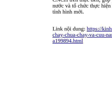
nước và tổ chức thực hiệ
tình hình mới.
Link nội dung:
https://kin
chay-chua-chay-va-cuu-nan
a199894.html