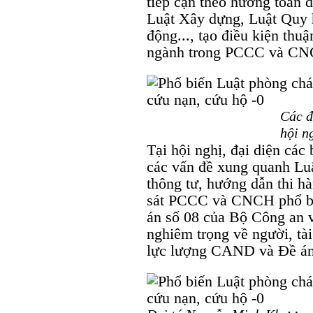
tiếp cận theo hướng toàn d
Luật Xây dựng, Luật Quy h
động..., tạo điều kiện thuậ
ngành trong PCCC và CN
Các đ
hội n
Tại hội nghị, đại diện các
các vấn đề xung quanh L
thông tư, hướng dẫn thi h
sát PCCC và CNCH phổ biế
án số 08 của Bộ Công an v
nghiêm trọng về người, tà
lực lượng CAND và Đề án 