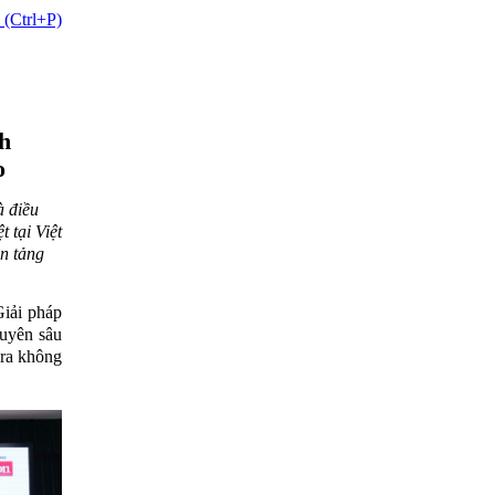
 (Ctrl+P)
ch
o
à điều
 tại Việt
n tảng
Giải pháp
huyên sâu
 ra không