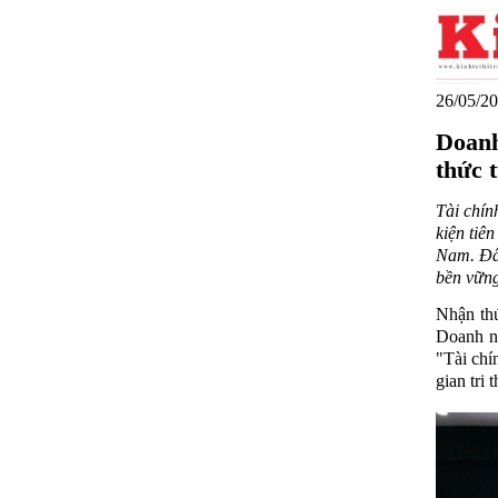
26/05/20
Doanh
thức 
Tài chín
kiện tiê
Nam. Đây
bền vững
Nhận thứ
Doanh ng
"Tài chí
gian tri