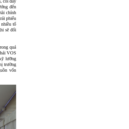
, coi đây
hướng đến
tài chính
rái phiếu
 nhiều tổ
hi sẽ đối
trong quá
thái VOS
 kỹ lưỡng
hị trường
guồn vốn