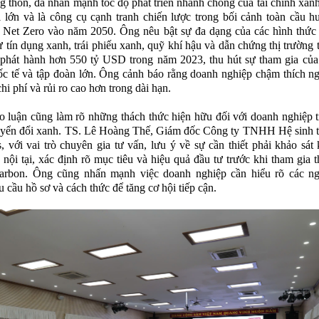
ng thôn, đã nhấn mạnh tốc độ phát triển nhanh chóng của tài chính xanh
i lớn và là công cụ cạnh tranh chiến lược trong bối cảnh toàn cầu 
 Net Zero vào năm 2050. Ông nêu bật sự đa dạng của các hình thức 
 tín dụng xanh, trái phiếu xanh, quỹ khí hậu và dẫn chứng thị trường t
phát hành hơn 550 tỷ USD trong năm 2023, thu hút sự tham gia của
c tế và tập đoàn lớn. Ông cảnh báo rằng doanh nghiệp chậm thích ng
hi phí và rủi ro cao hơn trong dài hạn.
o luận cũng làm rõ những thách thức hiện hữu đối với doanh nghiệp 
huyển đổi xanh. TS. Lê Hoàng Thế, Giám đốc Công ty TNHH Hệ sinh 
, với vai trò chuyên gia tư vấn, lưu ý về sự cần thiết phải khảo sát
 nội tại, xác định rõ mục tiêu và hiệu quả đầu tư trước khi tham gia t
 carbon. Ông cũng nhấn mạnh việc doanh nghiệp cần hiểu rõ các n
u cầu hồ sơ và cách thức để tăng cơ hội tiếp cận.