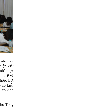
 nhận và
hiệp Việt
 nhân lực
ạn chế về
hợp. Lời
 có kiến
n có kinh
Phó Tổng