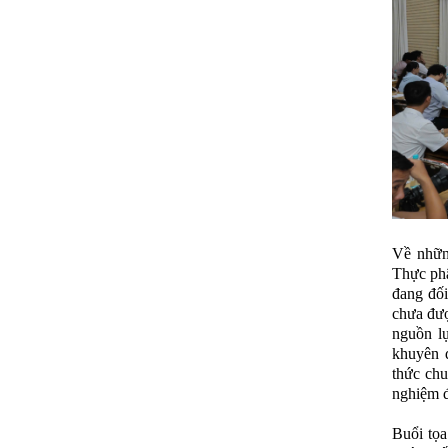
Về nhữn
Thực phẩ
đang đối
chưa đượ
nguồn lự
khuyên 
thức chu
nghiệm đ
Buổi tọ