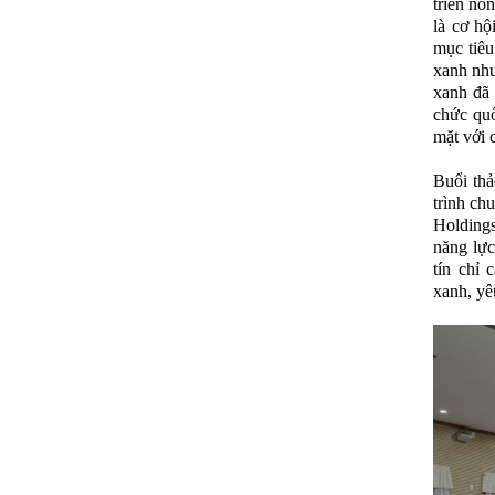
triển nô
là cơ hộ
mục tiêu
xanh như
xanh đã 
chức quố
mặt với c
Buổi thả
trình c
Holdings
năng lực
tín chỉ
xanh, yê