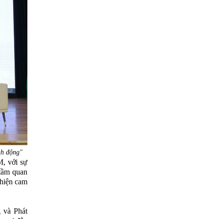
nh động"
M, với sự
 tầm quan
 hiện cam
 và Phát