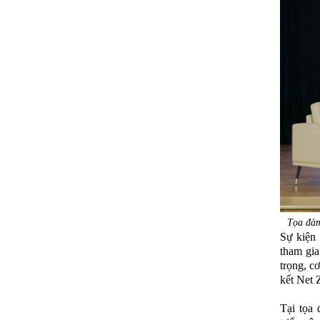
Tọa đàm
Sự kiện 
tham gia
trọng, c
kết Net 
Tại tọa