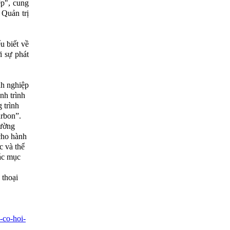
p", cung
 Quản trị
u biết về
i sự phát
nh nghiệp
nh trình
 trình
arbon”.
lường
cho hành
c và thể
ác mục
 thoại
-co-hoi-