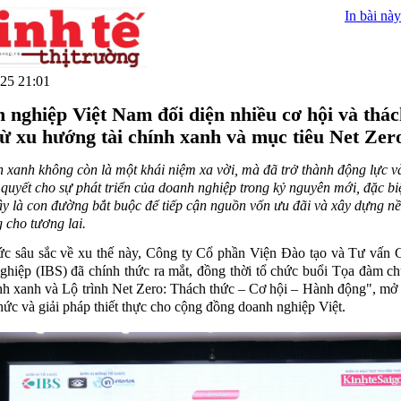
In bài này
25 21:01
 nghiệp Việt Nam đối diện nhiều cơ hội và thá
từ xu hướng tài chính xanh và mục tiêu Net Zer
h xanh không còn là một khái niệm xa vời, mà đã trở thành động lực v
n quyết cho sự phát triển của doanh nghiệp trong kỷ nguyên mới, đặc biệt
 là con đường bắt buộc để tiếp cận nguồn vốn ưu đãi và xây dựng nề
 cho tương lai.
c sâu sắc về xu thế này, Công ty Cổ phần Viện Đào tạo và Tư vấn 
hiệp (IBS) đã chính thức ra mắt, đồng thời tổ chức buổi Tọa đàm c
nh xanh và Lộ trình Net Zero: Thách thức – Cơ hội – Hành động", mở
 thức và giải pháp thiết thực cho cộng đồng doanh nghiệp Việt.