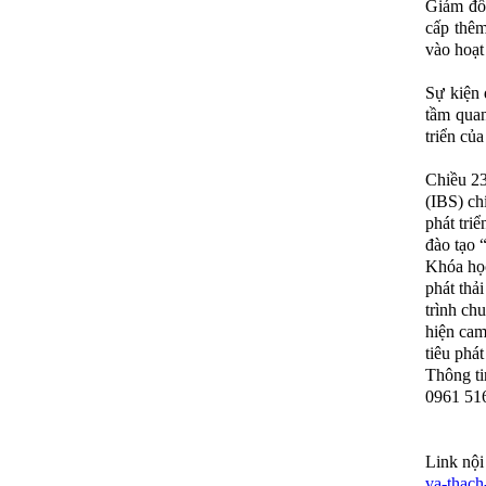
Giám đố
cấp thêm
vào hoạt
Sự kiện 
tầm quan
triển củ
Chiều 23
(IBS) ch
phát tri
đào tạo 
Khóa học
phát thả
trình ch
hiện cam
tiêu phát
Thông ti
0961 516
Link nội
va-thach