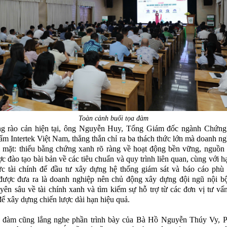
Toàn cảnh buổi tọa đàm
g rào cản hiện tại, ông Nguyễn Huy, Tổng Giám đốc ngành Chứng
m Intertek Việt Nam, thẳng thắn chỉ ra ba thách thức lớn mà doanh ng
 mặt: thiếu bằng chứng xanh rõ ràng về hoạt động bền vững, nguồn
c đào tạo bài bản về các tiêu chuẩn và quy trình liên quan, cùng với h
c tài chính để đầu tư xây dựng hệ thống giám sát và báo cáo phù 
được đưa ra là doanh nghiệp nên chủ động xây dựng đội ngũ nội bộ
yên sâu về tài chính xanh và tìm kiếm sự hỗ trợ từ các đơn vị tư vấ
ể xây dựng chiến lược dài hạn hiệu quả.
a đàm cũng lắng nghe phần trình bày của Bà Hồ Nguyễn Thúy Vy, 