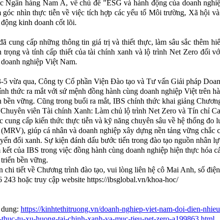
c Ngân hàng Nam Á, về chủ đề "ESG và hành động của doanh nghiệ
 góc nhìn thực tiễn về việc tích hợp các yếu tố Môi trường, Xã hội và
 động kinh doanh cốt lõi.
đã cung cấp những thông tin giá trị và thiết thực, làm sâu sắc thêm hiể
 trọng và tính cấp thiết của tài chính xanh và lộ trình Net Zero đối vớ
a doanh nghiệp Việt Nam.
-5 vừa qua, Công ty Cổ phần Viện Đào tạo và Tư vấn Giải pháp Doa
ính thức ra mắt với sứ mệnh đồng hành cùng doanh nghiệp Việt trên hà
ển bền vững. Cũng trong buổi ra mắt, IBS chính thức khai giảng Chương
“Chuyên viên Tài chính Xanh: Làm chủ lộ trình Net Zero và Tín chỉ C
 cung cấp kiến thức thực tiễn và kỹ năng chuyên sâu về hệ thống đo 
i (MRV), giúp cá nhân và doanh nghiệp xây dựng nền tảng vững chắc 
uyển đổi xanh. Sự kiện đánh dấu bước tiến trong đào tạo nguồn nhân lự
 kết của IBS trong việc đồng hành cùng doanh nghiệp hiện thực hóa c
 triển bền vững.
n chi tiết về Chương trình đào tạo, vui lòng liên hệ cô Mai Anh, số điện
 243 hoặc truy cập website https://ibsglobal.vn/khoa-hoc/
 dung:
https://kinhtethitruong.vn/doanh-nghiep-viet-nam-doi-dien-nhieu
-thuc-tu-xu-huong-tai-chinh-xanh-va-muc-tieu-net-zero-a199863.html