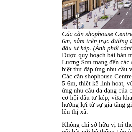
Các căn shophouse CentreV
6m, nằm trên trục đường đ
đầu tư kép. (Ảnh phối cản
Được quy hoạch bài bản tr
Lương Sơn mang đến các s
biệt thự đáp ứng nhu cầu 
Các căn shophouse Centre
5-6m, thiết kế linh hoạt, 
ứng nhu cầu đa dạng của c
cơ hội đầu tư kép, vừa kha
hưởng lợi từ sự gia tăng g
lên thị xã.
Không chỉ sở hữu vị trí t
nổi bật với hệ thống tiện 