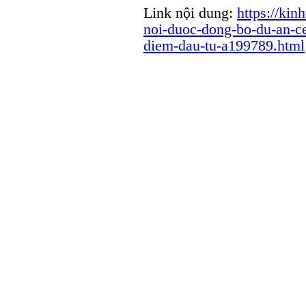
Link nội dung:
https://kin
noi-duoc-dong-bo-du-an-ce
diem-dau-tu-a199789.html